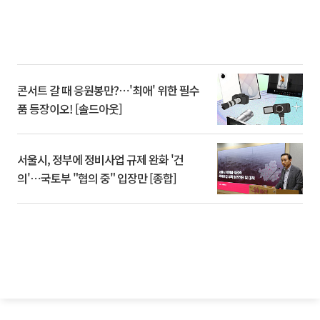
콘서트 갈 때 응원봉만?⋯'최애' 위한 필수
품 등장이오! [솔드아웃]
서울시, 정부에 정비사업 규제 완화 '건
의'⋯국토부 "협의 중" 입장만 [종합]