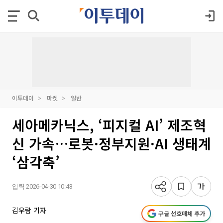
이투데이
마켓
일반
세아메카닉스, ‘피지컬 AI’ 제조혁
신 가속…로봇·정부지원·AI 생태계
‘삼각축’
입력 2026-04-30 10:43
김우람 기자
구글 선호매체 추가