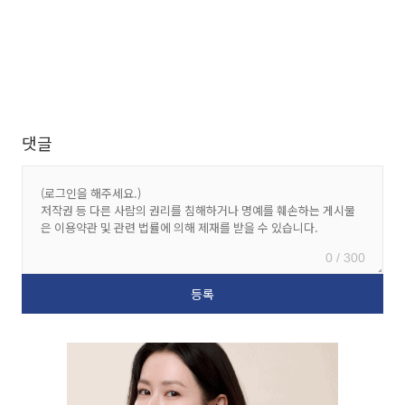
댓글
0 / 300