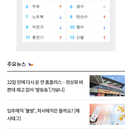
주요뉴스
22일 만에 다시 문 연 홈플러스…정상화 바
쁜데 재고 없어 ‘발동동’[가보니]
입추매직 '불발', 처서매직은 올까요? [해
시태그]