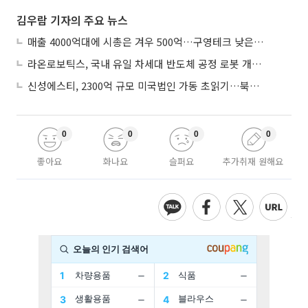
김우람 기자의 주요 뉴스
매출 4000억대에 시총은 겨우 500억…구영테크 낮은 몸값에 저가 승계 마무리
라온로보틱스, 국내 유일 차세대 반도체 공정 로봇 개발 ‘고객사 테스트 진행’
신성에스티, 2300억 규모 미국법인 가동 초읽기…북미 ESS 공략 본격화
0
0
0
0
좋아요
화나요
슬퍼요
추가취재 원해요