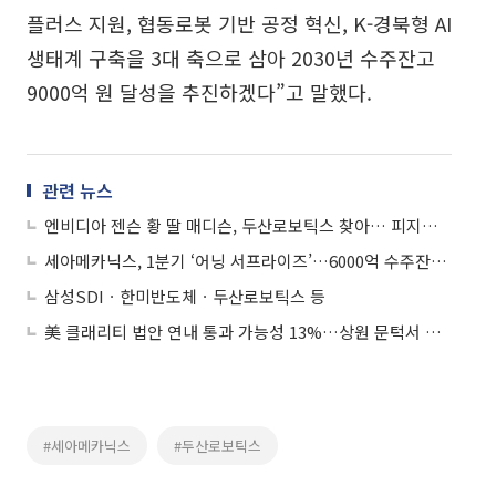
플러스 지원, 협동로봇 기반 공정 혁신, K-경북형 AI
생태계 구축을 3대 축으로 삼아 2030년 수주잔고
9000억 원 달성을 추진하겠다”고 말했다.
관련 뉴스
엔비디아 젠슨 황 딸 매디슨, 두산로보틱스 찾아… 피지컬 AI 기술 협력 논의
세아메카닉스, 1분기 ‘어닝 서프라이즈’…6000억 수주잔고 본격 출하 개시
삼성SDIㆍ한미반도체ㆍ두산로보틱스 등
美 클래리티 법안 연내 통과 가능성 13%…상원 문턱서 제동
#세아메카닉스
#두산로보틱스