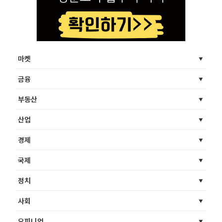
마켓
금융
부동산
산업
경제
국제
정치
사회
오피니언