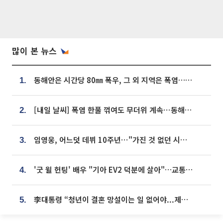
많이 본 뉴스
동해안은 시간당 80㎜ 폭우, 그 외 지역은 폭염…‘극과 극 날씨’
1.
[내일 날씨] 폭염 한풀 꺾여도 무더위 계속⋯동해안 이틀 연속 비
2.
임영웅, 어느덧 데뷔 10주년⋯"가진 것 없던 시절, 내 앞엔 20명의 팬뿐"
3.
'굿 윌 헌팅' 배우 "기아 EV2 덕분에 살아"…교통사고 후 안전성 극찬
4.
李대통령 “청년이 결혼 망설이는 일 없어야...제도상 불이익 조사”
5.