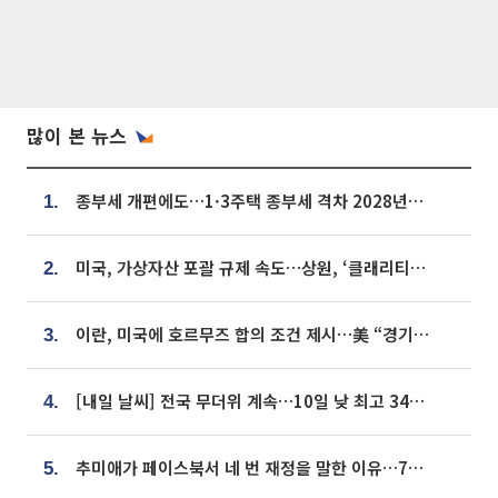
많이 본 뉴스
종부세 개편에도…1·3주택 종부세 격차 2028년부터 확대
1.
미국, 가상자산 포괄 규제 속도…상원, ‘클래리티법’ 9월 절차투표 추진
2.
이란, 미국에 호르무즈 합의 조건 제시…美 “경기 아직 안 끝나” [종합]
3.
[내일 날씨] 전국 무더위 계속…10일 낮 최고 34도 육박
4.
추미애가 페이스북서 네 번 재정을 말한 이유…7700억 추경 열쇠는 도의회에
5.