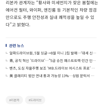
리본카 관계자는 “황사와 미세먼지가 잦은 봄철에는
에어컨 필터, 와이퍼, 엔진룸 등 기본적인 차량 점검
만으로도 주행 안전성과 실내 쾌적성을 높일 수 있
다”고 밝혔다.
관련 뉴스
알파드라이브원, 5월 싱글→8월 미니 2집 발매⋯‘대세 신인’ 각인
靑, 공직 혁신 '드라이브'…"5급 승진 패스트트랙·민간 인재 연봉 상한 폐지"
벤츠, 도심 자율주행 보조 ‘MB.드라이브 어시스트 프로’ 中 선공개
美 클래리티 법안 연내 통과 가능성 13%…상원 문턱서 제동
#리본카
#드라이브