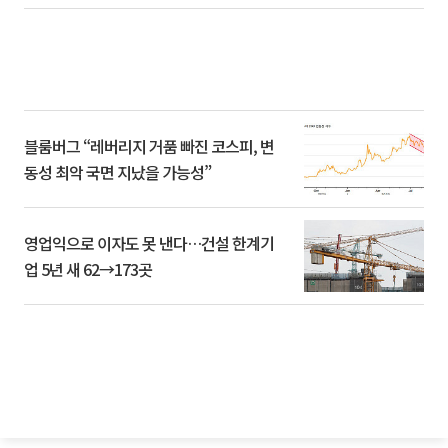
블룸버그 “레버리지 거품 빠진 코스피, 변
동성 최악 국면 지났을 가능성”
영업익으로 이자도 못 낸다…건설 한계기
업 5년 새 62→173곳