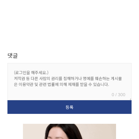
댓글
0 / 300