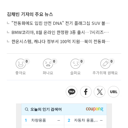
김채빈 기자의 주요 뉴스
"전동화에도 입힌 안전 DNA" 전기 플래그십 SUV 볼보 'EX90'
BMW코리아, 8월 온라인 한정판 3종 출시…7시리즈·X7·M340i 투어링
한온시스템, 캐나다 정부서 100억 지원…북미 전동화 시장 가속
0
0
0
0
좋아요
화나요
슬퍼요
추가취재 원해요