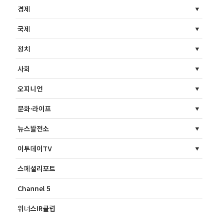
경제
국제
정치
사회
오피니언
문화·라이프
뉴스발전소
이투데이TV
스페셜리포트
Channel 5
위너스IR클럽