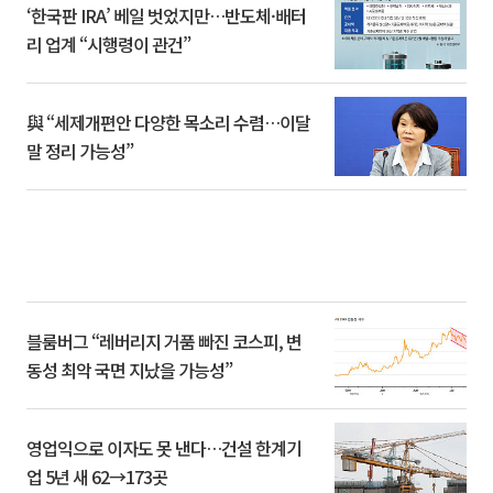
‘한국판 IRA’ 베일 벗었지만…반도체·배터
리 업계 “시행령이 관건”
與 “세제개편안 다양한 목소리 수렴…이달
말 정리 가능성”
블룸버그 “레버리지 거품 빠진 코스피, 변
동성 최악 국면 지났을 가능성”
영업익으로 이자도 못 낸다…건설 한계기
업 5년 새 62→173곳