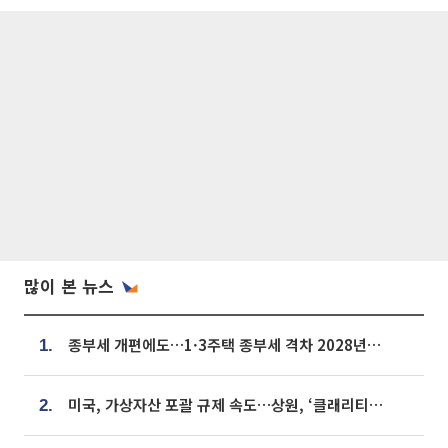
많이 본 뉴스
종부세 개편에도…1·3주택 종부세 격차 2028년부터 확대
1.
미국, 가상자산 포괄 규제 속도…상원, ‘클래리티법’ 9월 절차투표 추진
2.