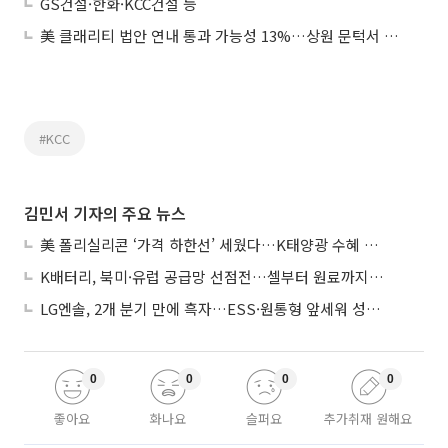
GS건설·한화·KCC건설 등
美 클래리티 법안 연내 통과 가능성 13%…상원 문턱서 제동
#KCC
김민서 기자의 주요 뉴스
美 폴리실리콘 ‘가격 하한선’ 세웠다…K태양광 수혜 기대
K배터리, 북미·유럽 공급망 선점전…셀부터 원료까지 현지화
LG엔솔, 2개 분기 만에 흑자…ESS·원통형 앞세워 성장 가속
0
0
0
0
좋아요
화나요
슬퍼요
추가취재 원해요