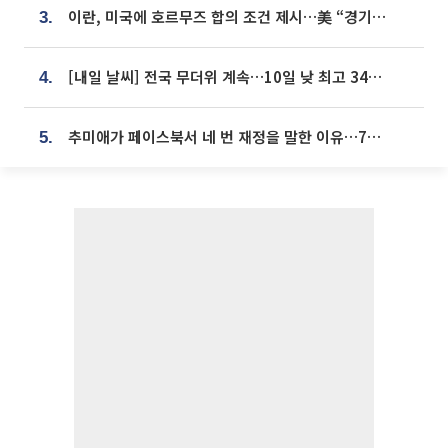
이란, 미국에 호르무즈 합의 조건 제시…美 “경기 아직 안 끝나” [종합]
3.
[내일 날씨] 전국 무더위 계속…10일 낮 최고 34도 육박
4.
추미애가 페이스북서 네 번 재정을 말한 이유…7700억 추경 열쇠는 도의회에
5.