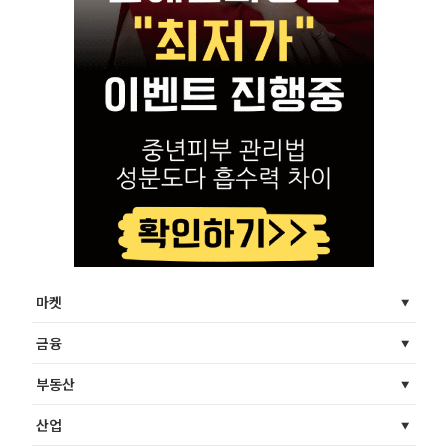
마켓
금융
부동산
산업