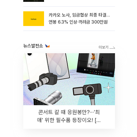
카카오 노사, 임금협상 최종 타결…
연봉 6.3% 인상·격려금 300만원
뉴스발전소
콘서트 갈 때 응원봉만?⋯'최
애' 위한 필수품 등장이오! [솔
드아웃]