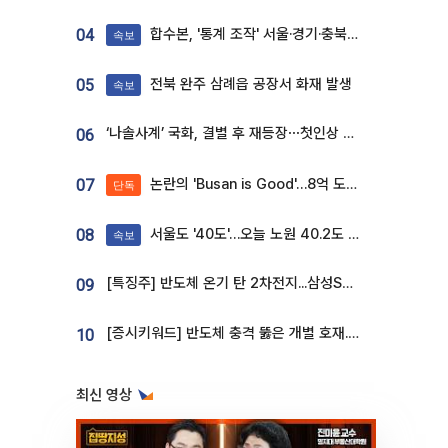
합수본, '통계 조작' 서울·경기·충북 선관위 등 추가 압수수색
04
속보
전북 완주 삼례읍 공장서 화재 발생
05
속보
‘나솔사계’ 국화, 결별 후 재등장⋯첫인상 투표 휩쓸고 ‘인기녀’ 등극
06
논란의 'Busan is Good'…8억 도시브랜드, 용산 대통령실 CI 업체가 수행
07
단독
서울도 '40도'…오늘 노원 40.2도 기록
08
속보
[특징주] 반도체 온기 탄 2차전지...삼성SDI, 장 초반 7% 넘게 껑충
09
[증시키워드] 반도체 충격 뚫은 개별 호재...포스코퓨처엠·에코프로·한화솔루션 '눈길'
10
최신 영상