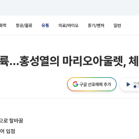
화학
항공/물류
유통
의료/바이오
중기/벤처
일반
상륙…홍성열의 마리오아울렛, 체
기사
구글 선호매체 추가
간으로 탈바꿈
토어 입점