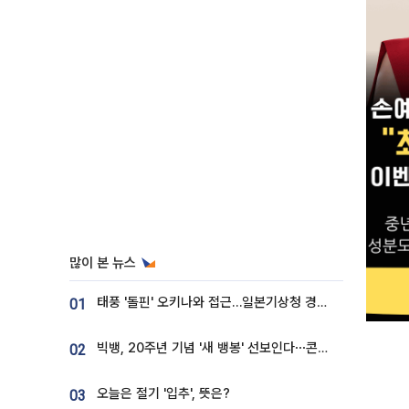
많이 본 뉴스
태풍 '돌핀' 오키나와 접근…일본기상청 경로 업데이트
01
빅뱅, 20주년 기념 '새 뱅봉' 선보인다⋯콘서트 앞두고 팝업 개최
02
오늘은 절기 '입추', 뜻은?
03