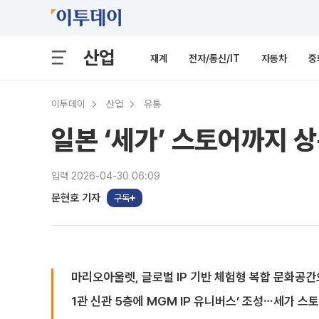
산업
재계
전자/통신/IT
자동차
중
이투데이
산업
유통
일본 ‘세가’ 스토어까지 
입력 2026-04-30 06:09
문현호 기자
구독
마리오아울렛, 글로벌 IP 기반 체험형 복합 문화공
1관 신관 5층에 MGM IP 유니버스’ 조성⋯세가 스