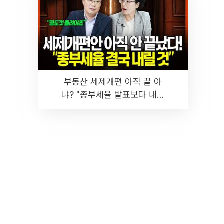
부동산 세제개편 아직 끝 아
냐? "종부세율 발표보다 내릴
것" 장기거주·양도세 전망 I 집
땅지성 I 김인만, 진미윤