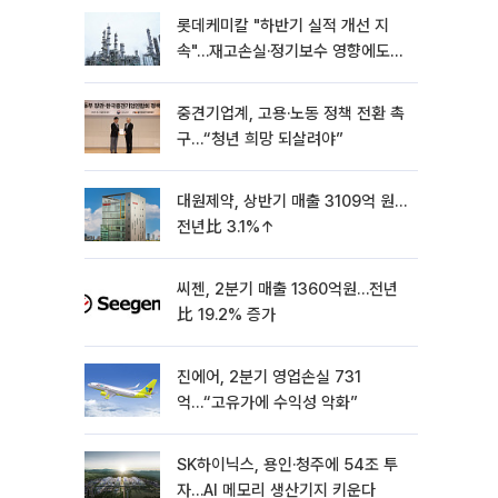
롯데케미칼 "하반기 실적 개선 지
속"…재고손실·정기보수 영향에도
흑자 유지
중견기업계, 고용·노동 정책 전환 촉
구…“청년 희망 되살려야”
대원제약, 상반기 매출 3109억 원…
전년比 3.1%↑
씨젠, 2분기 매출 1360억원…전년
比 19.2% 증가
진에어, 2분기 영업손실 731
억…“고유가에 수익성 악화”
SK하이닉스, 용인·청주에 54조 투
자…AI 메모리 생산기지 키운다