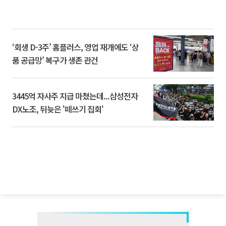
‘회생 D-3주’ 홈플러스, 영업 재개에도 ‘상
품 공급망’ 복구가 생존 관건
3445억 자사주 지급 마쳤는데...삼성전자
DX노조, 뒤늦은 '떼쓰기 집회'