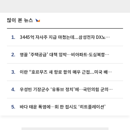
많이 본 뉴스
3445억 자사주 지급 마쳤는데...삼성전자 DX노조, 뒤늦은 '떼쓰기 집회'
1.
영끌 '주택공급' 대책 임박⋯비아파트·도심복합까지 총동원
2.
이란 “호르무즈 새 항로 합의 매우 근접...미국 배상 먼저”
3.
우성빈 기장군수 ‘유튜브 정치’에…국민의힘 군의원들 집단 반발
4.
바다 태운 폭염에…회 한 접시도 ‘히트플레이션’
5.