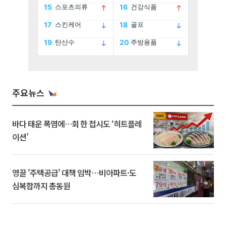
주요뉴스
바다 태운 폭염에…회 한 접시도 ‘히트플레
이션’
영끌 '주택공급' 대책 임박⋯비아파트·도
심복합까지 총동원