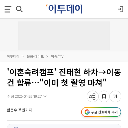
이투데이
문화·라이프
방송/TV
'이혼숙려캠프' 진태현 하차→이동
건 합류⋯"이미 첫 촬영 마쳐"
수정 2026-04-29 19:27
한은수 객원기자
구글 선호매체 추가