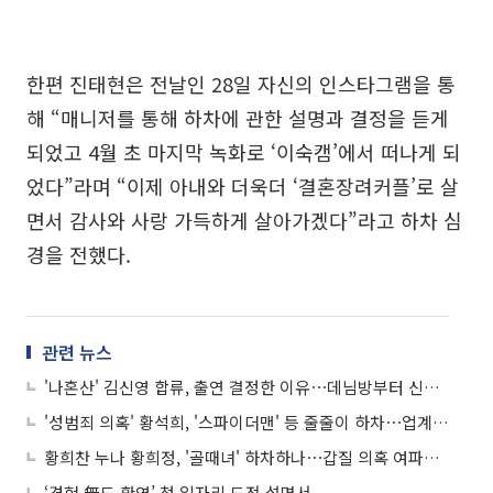
한편 진태현은 전날인 28일 자신의 인스타그램을 통
해 “매니저를 통해 하차에 관한 설명과 결정을 듣게
되었고 4월 초 마지막 녹화로 ‘이숙캠’에서 떠나게 되
었다”라며 “이제 아내와 더욱더 ‘결혼장려커플’로 살
면서 감사와 사랑 가득하게 살아가겠다”라고 하차 심
경을 전했다.
관련 뉴스
'나혼산' 김신영 합류, 출연 결정한 이유⋯데님방부터 신발 700켤레까지
'성범죄 의혹' 황석희, '스파이더맨' 등 줄줄이 하차⋯업계 손절 본격화
황희찬 누나 황희정, '골때녀' 하차하나⋯갑질 의혹 여파에 "상황 파악 중"
‘경험 無도 환영’ 첫 일자리 도전 설명서