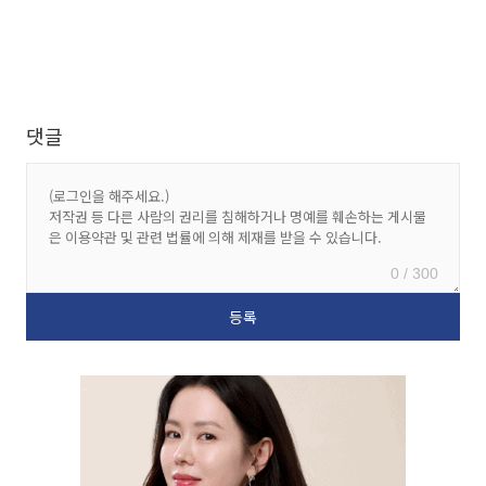
댓글
0 / 300