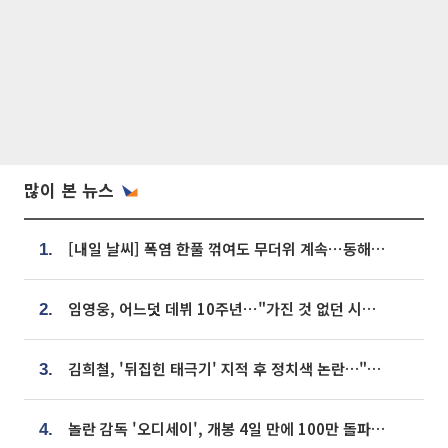
많이 본 뉴스
[내일 날씨] 폭염 한풀 꺾여도 무더위 계속⋯동해안 이틀 연속 비
1.
임영웅, 어느덧 데뷔 10주년⋯"가진 것 없던 시절, 내 앞엔 20명의 팬뿐"
2.
김희철, '뒤집힌 태극기' 지적 후 정치색 논란…"좌우 떠나 우리나라 국기"
3.
놀란 감독 '오디세이', 개봉 4일 만에 100만 돌파⋯'왕사남' 보다 빠르다
4.