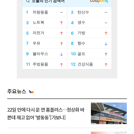
주요뉴스
22일 만에 다시 문 연 홈플러스…정상화 바
쁜데 재고 없어 ‘발동동’[가보니]