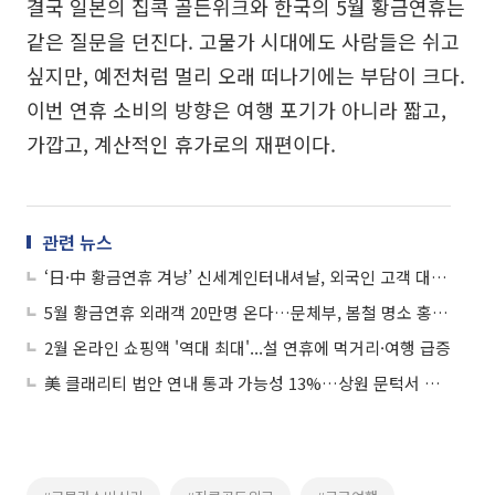
결국 일본의 집콕 골든위크와 한국의 5월 황금연휴는
같은 질문을 던진다. 고물가 시대에도 사람들은 쉬고
싶지만, 예전처럼 멀리 오래 떠나기에는 부담이 크다.
이번 연휴 소비의 방향은 여행 포기가 아니라 짧고,
가깝고, 계산적인 휴가로의 재편이다.
관련 뉴스
‘日·中 황금연휴 겨냥’ 신세계인터내셔날, 외국인 고객 대상 K뷰티·패션 총공세
5월 황금연휴 외래객 20만명 온다…문체부, 봄철 명소 홍보 총력
2월 온라인 쇼핑액 '역대 최대'...설 연휴에 먹거리·여행 급증
美 클래리티 법안 연내 통과 가능성 13%…상원 문턱서 제동