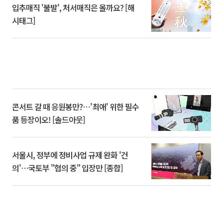
입추매직 '불발', 처서매직은 올까요? [해
시태그]
콘서트 갈 때 응원봉만?⋯'최애' 위한 필수
품 등장이오! [솔드아웃]
서울시, 정부에 정비사업 규제 완화 '건
의'⋯국토부 "협의 중" 입장만 [종합]