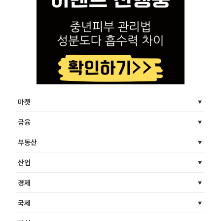
마켓
금융
부동산
산업
경제
국제