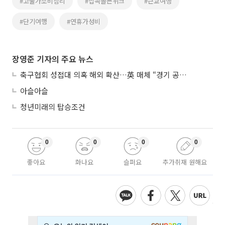
#고물가소비심리
#집콕골든위크
#근교여행
#단기여행
#연휴가성비
장영준 기자의 주요 뉴스
축구협회 성접대 의혹 해외 확산…英 매체 “경기 공정성 의문”
아슬아슬
청년미래의 탑승조건
0
0
0
0
좋아요
화나요
슬퍼요
추가취재 원해요