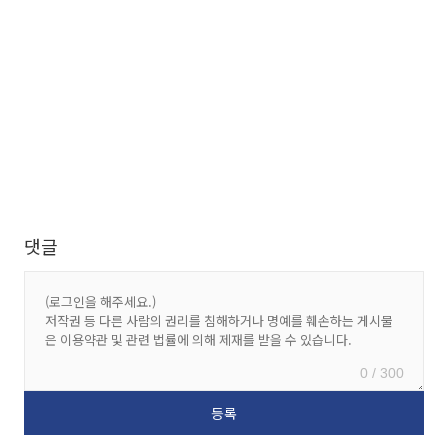
댓글
0 / 300