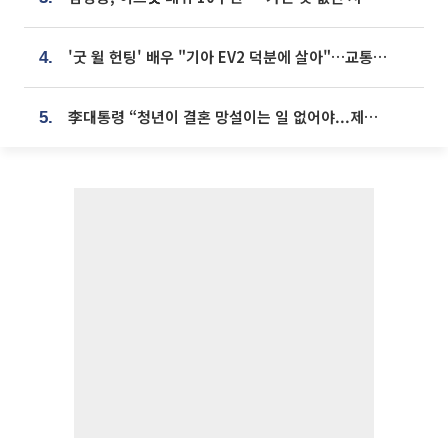
'굿 윌 헌팅' 배우 "기아 EV2 덕분에 살아"…교통사고 후 안전성 극찬
4.
李대통령 “청년이 결혼 망설이는 일 없어야...제도상 불이익 조사”
5.