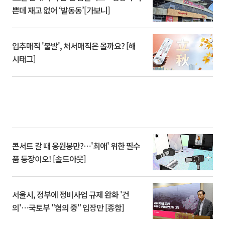
쁜데 재고 없어 ‘발동동’[가보니]
입추매직 '불발', 처서매직은 올까요? [해
시태그]
콘서트 갈 때 응원봉만?⋯'최애' 위한 필수
품 등장이오! [솔드아웃]
서울시, 정부에 정비사업 규제 완화 '건
의'⋯국토부 "협의 중" 입장만 [종합]