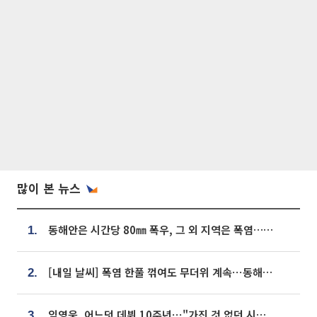
많이 본 뉴스
동해안은 시간당 80㎜ 폭우, 그 외 지역은 폭염…‘극과 극 날씨’
1.
[내일 날씨] 폭염 한풀 꺾여도 무더위 계속⋯동해안 이틀 연속 비
2.
임영웅, 어느덧 데뷔 10주년⋯"가진 것 없던 시절, 내 앞엔 20명의 팬뿐"
3.