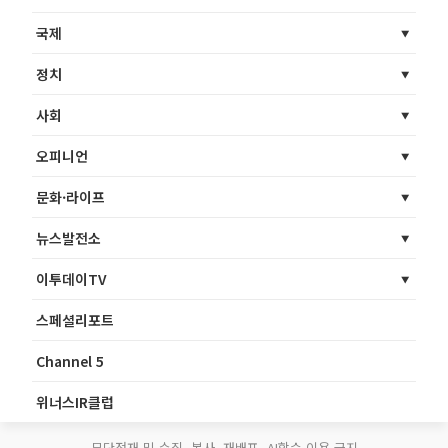
국제
정치
사회
오피니언
문화·라이프
뉴스발전소
이투데이TV
스페셜리포트
Channel 5
위너스IR클럽
무단전재 및 수집, 복사, 재배포, AI학습 이용 금지