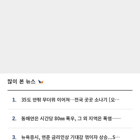
많이 본 뉴스
35도 안팎 무더위 이어져…전국 곳곳 소나기 [오늘 날씨]
1.
동해안은 시간당 80㎜ 폭우, 그 외 지역은 폭염…‘극과 극 날씨’
2.
뉴욕증시, 연준 금리인상 기대감 꺾이자 상승...S&P500 사상 최고치 [종합]
3.