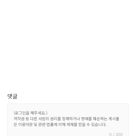
댓글
0 / 300