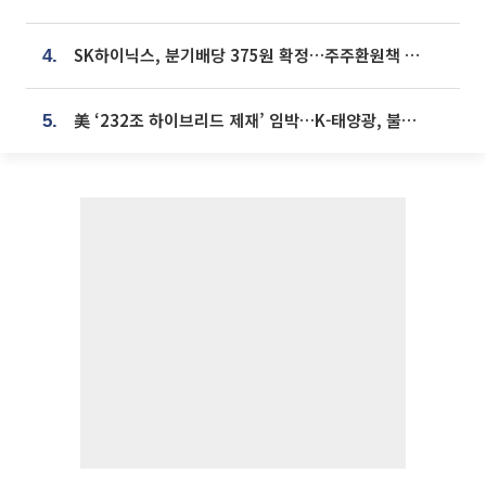
SK하이닉스, 분기배당 375원 확정…주주환원책 9월로 앞당겨 발표
4.
美 ‘232조 하이브리드 제재’ 임박…K-태양광, 불확실성 털고 날개 다나
5.