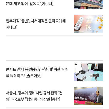
쁜데 재고 없어 ‘발동동’[가보니]
입추매직 '불발', 처서매직은 올까요? [해
시태그]
콘서트 갈 때 응원봉만?⋯'최애' 위한 필수
품 등장이오! [솔드아웃]
서울시, 정부에 정비사업 규제 완화 '건
의'⋯국토부 "협의 중" 입장만 [종합]