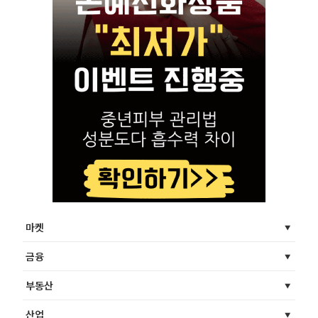
마켓
금융
부동산
산업