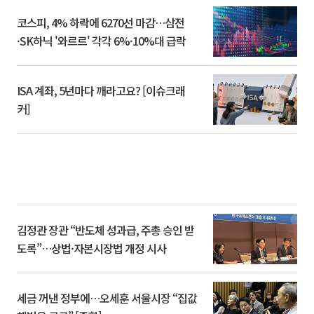
코스피, 4% 하락에 6270선 마감…삼전
·SK하닉 '와르르' 각각 6%·10%대 급락
ISA 계좌, 5년마다 깨라고요? [이슈크래
커]
김정관 장관 “반도체 성과급, 주총 승인 받
도록”…상법·자본시장법 개정 시사
세금 꺼낸 정부에…오세훈 서울시장 “집값