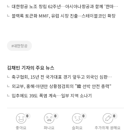
대한항공 노조 창립 62주년…아시아나항공과 함께 ‘한마음 페스타’ 개최
블랙록 토큰화 MMF, 유럽 시장 진출∙∙∙스테이블코인 확장
#대한항공
김채빈 기자의 주요 뉴스
축구협회, 15년 전 국가대표 경기 앞두고 외국인 심판에 ‘성접대’
외교부, 홍해·아덴만 상황점검회의 "韓 선박 안전 총력“
입추에도 39도 폭염 계속…일부 지역 소나기
0
0
0
0
좋아요
화나요
슬퍼요
추가취재 원해요