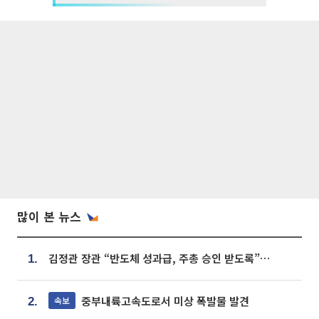
많이 본 뉴스
김정관 장관 “반도체 성과급, 주총 승인 받도록”…상법·자본시장법 개정 시사
1.
중부내륙고속도로서 미상 폭발물 발견
속보
2.