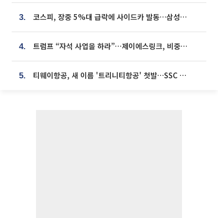
코스피, 장중 5%대 급락에 사이드카 발동…삼성·SK 동반 폭락
3.
트럼프 “자석 사업을 하라”…제이에스링크, 비중국 영구자석 공급망 구축 속도
4.
티웨이항공, 새 이름 '트리니티항공' 첫발…SSC 전략 본격화
5.