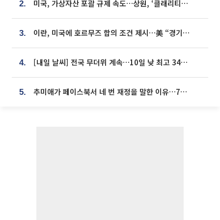
미국, 가상자산 포괄 규제 속도…상원, ‘클래리티법’ 9월 절차투표 추진
2.
이란, 미국에 호르무즈 합의 조건 제시…美 “경기 아직 안 끝나” [종합]
3.
[내일 날씨] 전국 무더위 계속…10일 낮 최고 34도 육박
4.
추미애가 페이스북서 네 번 재정을 말한 이유…7700억 추경 열쇠는 도의회에
5.