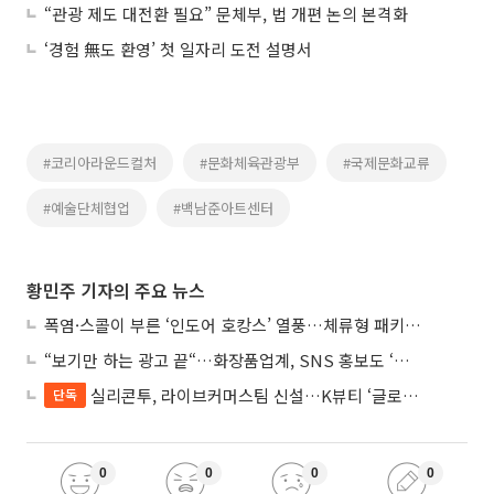
“관광 제도 대전환 필요” 문체부, 법 개편 논의 본격화
‘경험 無도 환영’ 첫 일자리 도전 설명서
#코리아라운드컬처
#문화체육관광부
#국제문화교류
#예술단체협업
#백남준아트센터
황민주 기자의 주요 뉴스
폭염·스콜이 부른 ‘인도어 호캉스’ 열풍…체류형 패키지 뜬다
“보기만 하는 광고 끝“…화장품업계, SNS 홍보도 ‘참여형 콘텐츠’로 변모
실리콘투, 라이브커머스팀 신설…K뷰티 ‘글로벌 판매망’ 확대
단독
0
0
0
0