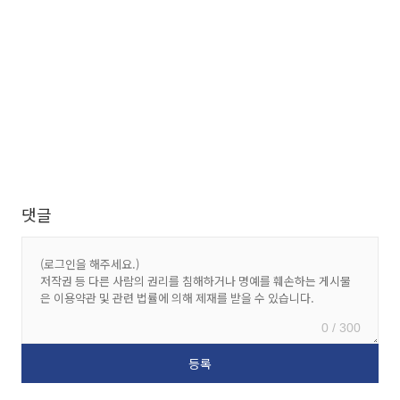
댓글
0 / 300