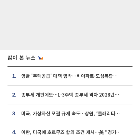
많이 본 뉴스
영끌 '주택공급' 대책 임박⋯비아파트·도심복합까지 총동원
1.
종부세 개편에도…1·3주택 종부세 격차 2028년부터 확대
2.
미국, 가상자산 포괄 규제 속도…상원, ‘클래리티법’ 9월 절차투표 추진
3.
이란, 미국에 호르무즈 합의 조건 제시…美 “경기 아직 안 끝나” [종합]
4.