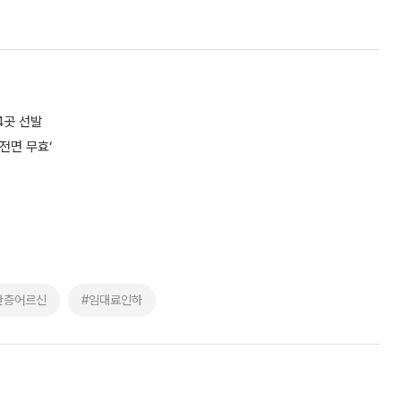
4곳 선발
전면 무효‘
산층어르신
#임대료인하