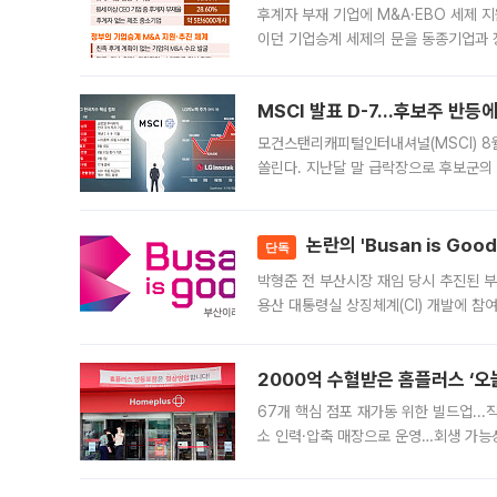
후계자 부재 기업에 M&A·EBO 세제 
이던 기업승계 세제의 문을 동종기업과 
대신 M&A나 임직원 인수(EBO)를 통
늘
MSCI 발표 D-7…후보주 반등
모건스탠리캐피털인터내셔널(MSCI) 8
쏠린다. 지난달 말 급락장으로 후보군의
가능성과 지수 추종 자금 유입 기대가 
논란의 'Busan is Go
단독
박형준 전 부산시장 재임 당시 추진된 부산
용산 대통령실 상징체계(CI) 개발에 참
도시브랜드 사업이 공개 이후 시민 공감
2000억 수혈받은 홈플러스 ‘오늘
67개 핵심 점포 재가동 위한 빌드업..
소 인력·압축 매장으로 운영…회생 가능성
영업을 시작한다. 핵심 점포 67개에는 