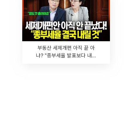
부동산 세제개편 아직 끝 아
냐? "종부세율 발표보다 내릴
것" 장기거주·양도세 전망 I 집
땅지성 I 김인만, 진미윤