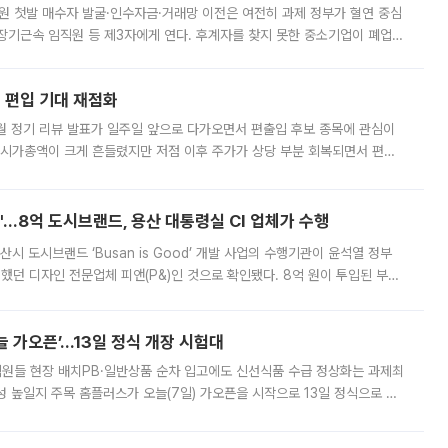
지원 첫발 매수자 발굴·인수자금·거래망 이전은 여전히 과제 정부가 혈연 중심
장기근속 임직원 등 제3자에게 연다. 후계자를 찾지 못한 중소기업이 폐업
해 기술과 일자리를 남기도록 하겠다는 취지다. 다만 세금 감면만으로 거래를
에 편입 기대 재점화
월 정기 리뷰 발표가 일주일 앞으로 다가오면서 편출입 후보 종목에 관심이
 시가총액이 크게 흔들렸지만 저점 이후 주가가 상당 부분 회복되면서 편입
다시 부각되고 있다. 7일 금융투자업계에 따르면 MSCI는 한국시간으로 오는
od'…8억 도시브랜드, 용산 대통령실 CI 업체가 수행
시 도시브랜드 ‘Busan is Good’ 개발 사업의 수행기관이 윤석열 정부
여했던 디자인 전문업체 피앤(P&)인 것으로 확인됐다. 8억 원이 투입된 부산
 부족과 디자인 정체성 논란에 휩싸였던 만큼, 사업 선정 과정과 결과물에
 가오픈’...13일 정식 개장 시험대
.직원들 현장 배치PB·일반상품 순차 입고에도 신선식품 수급 정상화는 과제최
 높일지 주목 홈플러스가 오늘(7일) 가오픈을 시작으로 13일 정식으로 재
직원들이 현장 배치되고, PB 상품과 함께 일반 상품 납품도 순차적으로 진행