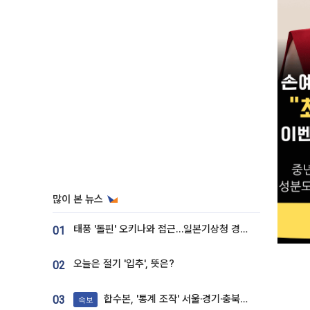
많이 본 뉴스
태풍 '돌핀' 오키나와 접근…일본기상청 경로 업데이트
01
오늘은 절기 '입추', 뜻은?
02
합수본, '통계 조작' 서울·경기·충북 선관위 등 추가 압수수색
03
속보