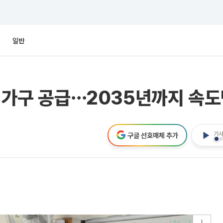
일반
만 가구 공급⋯2035년까지 속
기사
구글 선호매체 추가