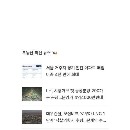
부동산 최신 뉴스
서울 거주자 경기·인천 아파트 매입
비중 4년 만에 최대
LH, 시흥거모 첫 공공분양 290가
구 공급…분양가 4억4000만원대
대우건설, 모잠비크 '로부마 LNG 1
단계' 낙찰의향서 수령…본계약 수
주 ‘청신호'