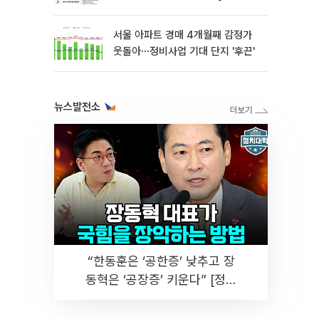
해법 전쟁]
서울 아파트 경매 4개월째 감정가
웃돌아⋯정비사업 기대 단지 '후끈'
뉴스발전소
“한동훈은 ‘공한증’ 낮추고 장
동혁은 ‘공장증’ 키운다” [정치
대학]