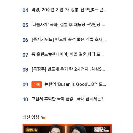
빅뱅, 20주년 기념 '새 뱅봉' 선보인다⋯콘서트 앞두고 팝업 개최
04
‘나솔사계’ 국화, 결별 후 재등장⋯첫인상 투표 휩쓸고 ‘인기녀’ 등극
05
[증시키워드] 반도체 충격 뚫은 개별 호재...포스코퓨처엠·에코프로·한화솔루션 '눈길'
06
톰 홀랜드♥젠데이아, 비밀 결혼 파티 포착⋯호텔 대관비만 9억
07
[특징주] 반도체 온기 탄 2차전지...삼성SDI, 장 초반 7% 넘게 껑충
08
논란의 'Busan is Good'…8억 도시브랜드, 용산 대통령실 CI 업체가 수행
09
단독
고점서 후퇴한 국제 금값…국내 금시세는?
10
최신 영상