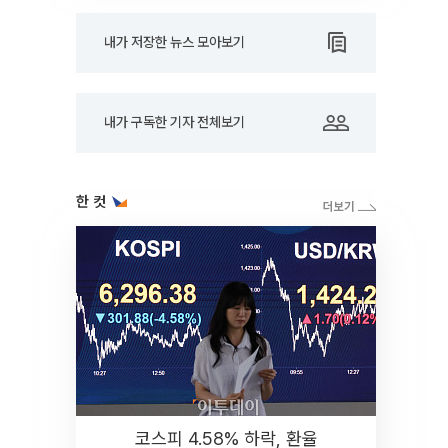
내가 저장한 뉴스 모아보기
내가 구독한 기자 전체보기
한 컷
코스피 4.58% 하락, 환율