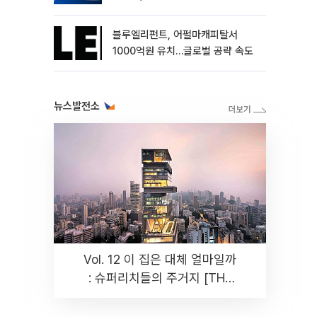
블루엘리펀트, 어펄마캐피탈서
1000억원 유치…글로벌 공략 속도
뉴스발전소
Vol. 12 이 집은 대체 얼마일까
: 슈퍼리치들의 주거지 [THE
RARE]