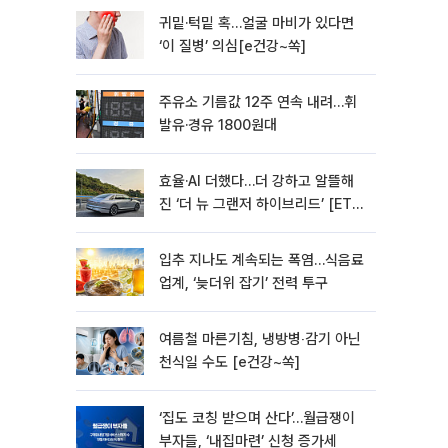
귀밑·턱밑 혹…얼굴 마비가 있다면
‘이 질병’ 의심[e건강~쏙]
주유소 기름값 12주 연속 내려…휘
발유·경유 1800원대
효율·AI 더했다…더 강하고 알뜰해
진 ‘더 뉴 그랜저 하이브리드’ [ET의
모빌리티]
입추 지나도 계속되는 폭염…식음료
업계, ‘늦더위 잡기’ 전력 투구
여름철 마른기침, 냉방병‧감기 아닌
천식일 수도 [e건강~쏙]
‘집도 코칭 받으며 산다’…월급쟁이
부자들, ‘내집마련’ 신청 증가세