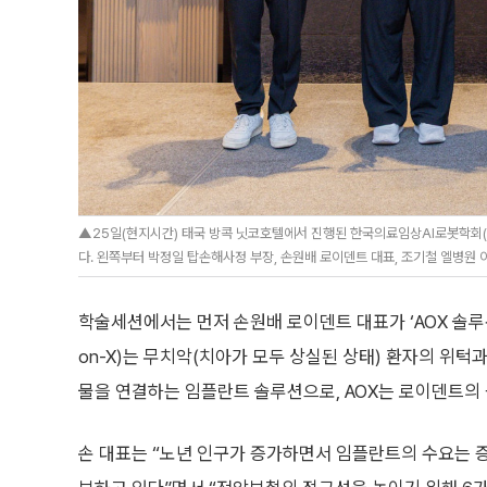
▲25일(현지시간) 태국 방콕 닛코호텔에서 진행된 한국의료임상AI로봇학회(K
다. 왼쪽부터 박정일 탑손해사정 부장, 손원배 로이덴트 대표, 조기철 엘병원
학술세션에서는 먼저 손원배 로이덴트 대표가 ‘AOX 솔루션
on-X)는 무치악(치아가 모두 상실된 상태) 환자의 위턱
물을 연결하는 임플란트 솔루션으로, AOX는 로이덴트의
손 대표는 “노년 인구가 증가하면서 임플란트의 수요는 증