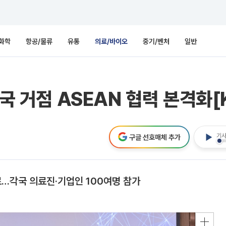
화학
항공/물류
유통
의료/바이오
중기/벤처
일반
태국 거점 ASEAN 협력 본격화[
기사
구글 선호매체 추가
…각국 의료진·기업인 100여명 참가