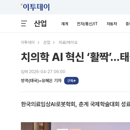
산업
재계
전자/통신/IT
자동차
중
이투데이
산업
의료/바이오
치의학 AI 혁신 ‘활짝’…
입력 2026-04-27 06:00
방콕(태국)=유혜은 기자
구독
한국의료임상AI로봇학회, 춘계 국제학술대회 성료