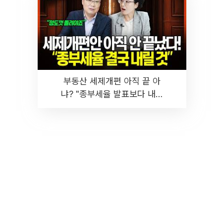
부동산 세제개편 아직 끝 아
냐? "종부세율 발표보다 내릴
것" 장기거주·양도세 전망 I 집
땅지성 I 김인만, 진미윤