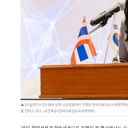
▲25일(현지시간) 태국 방콕 닛코호텔에서 진행된 한국의료임상AI로봇학회(KS
를 전하고 있다. (사진제공=한국의료임상AI로봇학회)