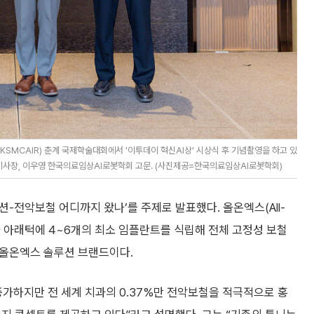
SMCAIR) 춘계 국제학술대회에서 '이투데이 혁신AI상' 시상식 후 기념촬영을 하고 있
 이사장, 이우영 한국의료임상AI로봇학회 고문. (사진제공=한국의료임상AI로봇학회)
-전악보철 어디까지 왔나’를 주제로 발표했다. 올온엑스(All-
과 아래턱에 4~6개의 최소 임플란트를 식립해 전체 고정성 보철
 올온엑스 솔루션 브랜드이다.
가하지만 전 세계 치과의 0.37%만 전악보철을 적극적으로 홍