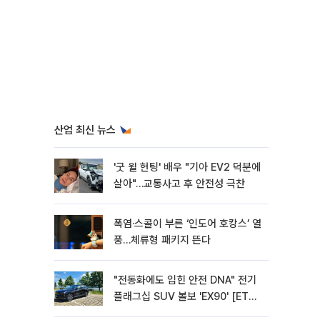
산업 최신 뉴스
'굿 윌 헌팅' 배우 "기아 EV2 덕분에
살아"…교통사고 후 안전성 극찬
폭염·스콜이 부른 ‘인도어 호캉스’ 열
풍…체류형 패키지 뜬다
"전동화에도 입힌 안전 DNA" 전기
플래그십 SUV 볼보 'EX90' [ET의
모빌리티]