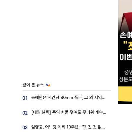
많이 본 뉴스
동해안은 시간당 80㎜ 폭우, 그 외 지역은 폭염…‘극과 극 날씨’
01
[내일 날씨] 폭염 한풀 꺾여도 무더위 계속⋯동해안 이틀 연속 비
02
임영웅, 어느덧 데뷔 10주년⋯"가진 것 없던 시절, 내 앞엔 20명의 팬뿐"
03