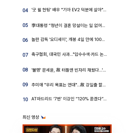
'굿 윌 헌팅' 배우 "기아 EV2 덕분에 살아"…교통사고 후 안전성 극찬
04
05
李대통령 “청년이 결혼 망설이는 일 없어야...제도상 불이익 조사”
놀란 감독 '오디세이', 개봉 4일 만에 100만 돌파⋯'왕사남' 보다 빠르다
06
축구협회, 대국민 사과…"압수수색·카드 논란 사죄, 강도 높은 쇄신"
07
08
'불명' 문세윤, 故 터틀맨 빈자리 채웠다…'거북이' 눈물의 최종 우승
09
추미애 "우리 목표는 연대"…故 강일출 할머니 흉상 제막
AT마드리드 ‘7번’ 이강인 “120% 쏟겠다”⋯시메오네 감독 “필요한 선수”
10
최신 영상