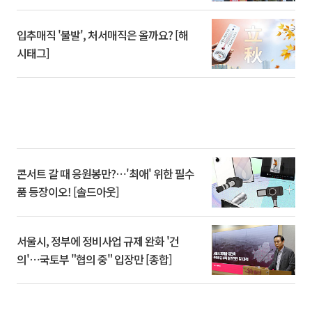
입추매직 '불발', 처서매직은 올까요? [해
시태그]
콘서트 갈 때 응원봉만?⋯'최애' 위한 필수
품 등장이오! [솔드아웃]
서울시, 정부에 정비사업 규제 완화 '건
의'⋯국토부 "협의 중" 입장만 [종합]