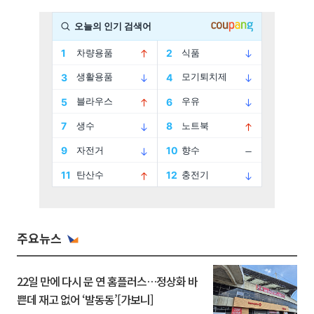
주요뉴스
22일 만에 다시 문 연 홈플러스…정상화 바
쁜데 재고 없어 ‘발동동’[가보니]