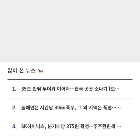
많이 본 뉴스
35도 안팎 무더위 이어져…전국 곳곳 소나기 [오늘 날씨]
1.
동해안은 시간당 80㎜ 폭우, 그 외 지역은 폭염…‘극과 극 날씨’
2.
SK하이닉스, 분기배당 375원 확정…주주환원책 9월로 앞당겨 발표
3.