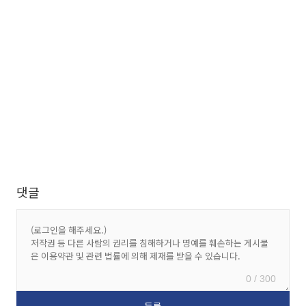
댓글
0 / 300