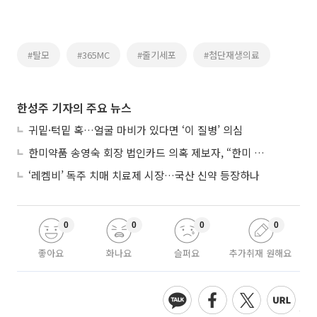
#탈모
#365MC
#줄기세포
#첨단재생의료
한성주 기자의 주요 뉴스
귀밑·턱밑 혹…얼굴 마비가 있다면 ‘이 질병’ 의심
한미약품 송영숙 회장 법인카드 의혹 제보자, “한미 잘 되기 바라는 마음”
‘레켐비’ 독주 치매 치료제 시장…국산 신약 등장하나
0
0
0
0
좋아요
화나요
슬퍼요
추가취재 원해요