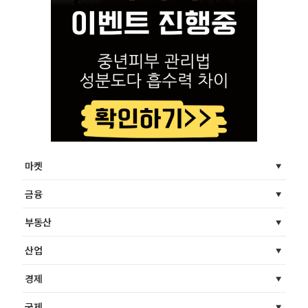
마켓
금융
부동산
산업
경제
국제