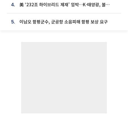
美 ‘232조 하이브리드 제재’ 임박…K-태양광, 불확실성 털고 날개 다나
4.
이남오 함평군수, 군공항 소음피해 함평 보상 요구
5.