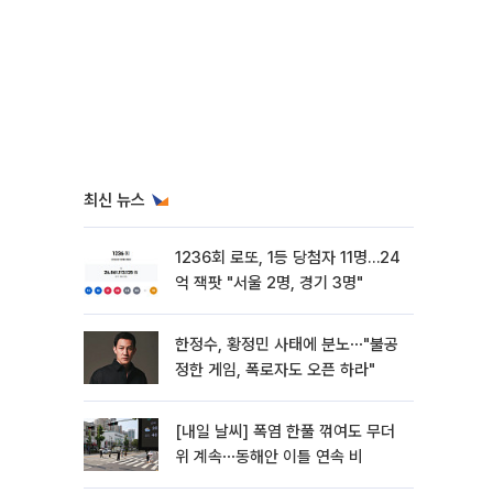
최신 뉴스
1236회 로또, 1등 당첨자 11명…24
억 잭팟 "서울 2명, 경기 3명"
한정수, 황정민 사태에 분노⋯"불공
정한 게임, 폭로자도 오픈 하라"
[내일 날씨] 폭염 한풀 꺾여도 무더
위 계속⋯동해안 이틀 연속 비