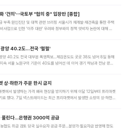
리는 공연장. 응원봉만큼이나 눈에 띄는 게 있습니다. 공연이 시작되기
 '건의'⋯국토부 "협의 중" 입장만 [종합]
급 부족 원인진단 및 대책 관련 브리핑 서울시가 재개발·재건축을 통한 주택
비사업으로 인한 '이주 대란' 우려와 정부와의 정책 엇박자 논란에 대해 정
실장은 2031년까지 31만 가구 착공 목표에 차질이 없다는 입장이나,
·광양 40.2도…전국 '펄펄'
·광양 40.2도 전국 대부분 폭염특보…체감온도도 곳곳 38도 넘어 8일 동해
지속 서울 노원구의 기온이 40도를 넘어선 데 이어 경기 하남과 전남 광양
. 전국 대부분 지역에 폭염특보가 내려진 가운데 곳곳에서 39~40도 안팎
켓 상·하한가 주문 한시 금지
마켓에서 발생하는 가격 왜곡 현상을 방지하기 위해 이달 12일부터 프리마켓
기로 했다. 7일 넥스트레이드는 최근 프리마켓에서 발생한 소량의 상·하한
, 주문 오류로 인한 가격 급등락을 최소화하기 위한 비상 대응방안을 발표
 풀린다…은행권 3000억 공급
리·농협도 취급 검토 당국 실수요자 공급 주문…분양가·필요자금 반영해 한도