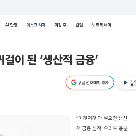
AI 만평
데스크 시각
마감 후
칼럼
노트북 너머
귀걸이 된 ‘생산적 금융’
기사
구글 선호매체 추가
“이것저것 다 넣으면 생산
적 금융 실적, 우리도 충분