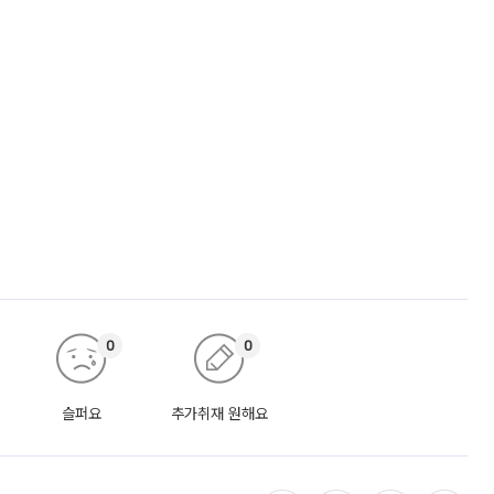
0
0
슬퍼요
추가취재 원해요