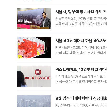
어디일까요? 아이돌 콘서트 시작을 기다
서울시, 정부에 정비사업 규제 완화
명노준 주택실장, 재개발·재건축 주택공
공급 확대 방침을 거듭 강조한 가운데 정
면 반박하고 나섰다. 명노준 서울시 주택
서울 40도 찍더니 하남 40.8도
서울ㆍ노원 40.2도 이어 하남 40.8도
안 비 시작·내륙 소나기…무더위·열대야 
에서도 40도를 웃도는 기온이 관측됐다
의 극심한
넥스트레이드, 12일부터 프리마
대체거래소(ATS) 넥스트레이드가 프리
내 상·하한가 주문을 한시적으로 금지하
가 체결 사례와 관련해 설명자료를 내고
9월 입주 디에이치방배 잔금대출
KB·신한·하나 각각 1000억 배정…우