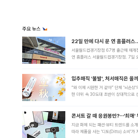
주요 뉴스
22일 만에 다시 문 연 홈플러스
서울월드컵경기장점 67명 출근해 재개점 
연 홈플러스 서울월드컵경기장점. 7일 
우유, 과일 같은 신선식품이 차근차근 자
입추매직 '불발', 처서매직은 올
“와 이제 시원한 거 같아” 단체 ‘뇌손상
한 더위 속 30도대 초반이 상대적으로
지역에 있었습니다. 7월 말에는 서풍과
콘서트 갈 때 응원봉만?⋯'최애'
지금 화제 되는 패션·뷰티 트렌드를 소개
따라 제품을 사는 '디토(Ditto) 소비