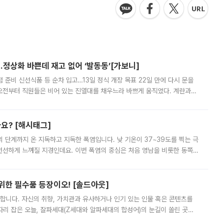
…정상화 바쁜데 재고 없어 ‘발동동’[가보니]
준비 신선식품 등 순차 입고…13일 정식 개장 목표 22일 만에 다시 문을
오전부터 직원들은 비어 있는 진열대를 채우느라 바쁘게 움직였다. 계란과
리를 잡기 시작했지만, 매장 곳곳엔 여전히 텅 빈 매대가 먼저 눈에 들어왔
까요? [해시태그]
’의 단계까지 온 지독하고 지독한 폭염입니다. 낮 기온이 37~39도를 찍는 극
 선선하게 느껴질 지경인데요. 이번 폭염의 중심은 처음 영남을 비롯한 동쪽
 북서풍이 산맥을 넘어 영남 쪽으로 내려오면서 뜨겁고 건조해졌는데요.
 위한 필수품 등장이오! [솔드아웃]
합니다. 자신의 취향, 가치관과 유사하거나 인기 있는 인물 혹은 콘텐츠를
'가 자리 잡은 오늘, 잘파세대(Z세대와 알파세대의 합성어)의 눈길이 쏠린 곳은