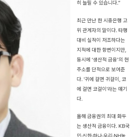
히 늘릴 수 있습니다.”
최근 만난 한 시중은행 고
위 관계자의 말이다. 타행
대비 실적이 저조하다는
지적에 대한 항변이지만,
동시에 ‘생산적 금융’의 현
주소를 단적으로 보여준
다. '귀에 걸면 귀걸이, 코
에 걸면 코걸이'라는 얘기
다.
올해 금융권의 최대 화두
는 생산적 금융이다. KB국
민·신한·하나·우리·NH농