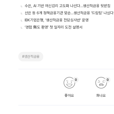
수은, AI 기반 여신감리 고도화 나선다…생산적금융 뒷받침
산은 등 6개 정책금융기관 맞손…생산적금융 '드림팀' 나섰다
IBK기업은행, ‘생산적금융 전담심사반’ 운영
‘경험 無도 환영’ 첫 일자리 도전 설명서
#생산적금융
0
0
좋아요
화나요