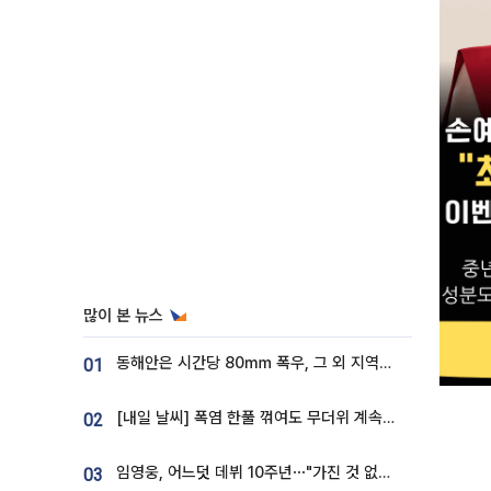
많이 본 뉴스
동해안은 시간당 80㎜ 폭우, 그 외 지역은 폭염…‘극과 극 날씨’
01
[내일 날씨] 폭염 한풀 꺾여도 무더위 계속⋯동해안 이틀 연속 비
02
임영웅, 어느덧 데뷔 10주년⋯"가진 것 없던 시절, 내 앞엔 20명의 팬뿐"
03