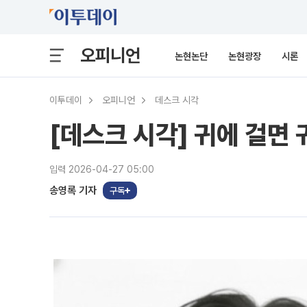
오피니언
논현논단
논현광장
시론
이투데이
오피니언
데스크 시각
[데스크 시각] 귀에 걸면 
입력 2026-04-27 05:00
송영록 기자
구독