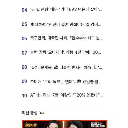
'굿 윌 헌팅' 배우 "기아 EV2 덕분에 살아"…교통사고 후 안전성 극찬
04
05
李대통령 “청년이 결혼 망설이는 일 없어야...제도상 불이익 조사”
축구협회, 대국민 사과…"압수수색·카드 논란 사죄, 강도 높은 쇄신"
06
놀란 감독 '오디세이', 개봉 4일 만에 100만 돌파⋯'왕사남' 보다 빠르다
07
08
'불명' 문세윤, 故 터틀맨 빈자리 채웠다…'거북이' 눈물의 최종 우승
09
추미애 "우리 목표는 연대"…故 강일출 할머니 흉상 제막
AT마드리드 ‘7번’ 이강인 “120% 쏟겠다”⋯시메오네 감독 “필요한 선수”
10
최신 영상