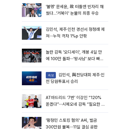
'불명' 문세윤, 故 터틀맨 빈자리 채
웠다…'거북이' 눈물의 최종 우승
김민석, 제주·인천 경선서 정청래 제
쳐⋯누적 격차 1%p 안팎
놀란 감독 '오디세이', 개봉 4일 만
에 100만 돌파⋯'왕사남' 보다 빠르
다
김민석, 與전당대회 제주·인
속보
천 당원투표서 승리
AT마드리드 ‘7번’ 이강인 “120%
쏟겠다”⋯시메오네 감독 “필요한 선
수”
'황정민 스토킹 혐의' A씨, 벌금
300만원 불복⋯11일 결심 공판