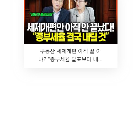
부동산 세제개편 아직 끝 아
냐? "종부세율 발표보다 내릴
것" 장기거주·양도세 전망 I 집
땅지성 I 김인만, 진미윤