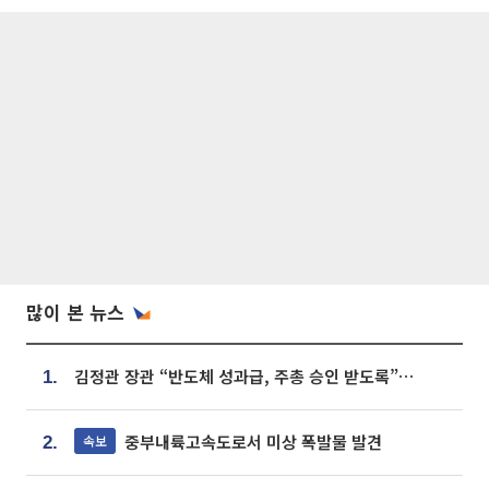
많이 본 뉴스
김정관 장관 “반도체 성과급, 주총 승인 받도록”…상법·자본시장법 개정 시사
1.
중부내륙고속도로서 미상 폭발물 발견
속보
2.