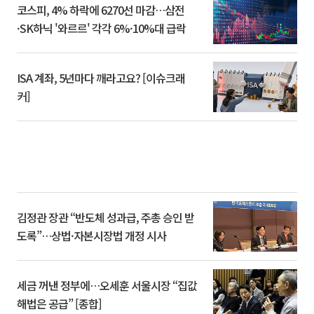
코스피, 4% 하락에 6270선 마감…삼전
·SK하닉 '와르르' 각각 6%·10%대 급락
ISA 계좌, 5년마다 깨라고요? [이슈크래
커]
김정관 장관 “반도체 성과급, 주총 승인 받
도록”…상법·자본시장법 개정 시사
세금 꺼낸 정부에…오세훈 서울시장 “집값
해법은 공급” [종합]