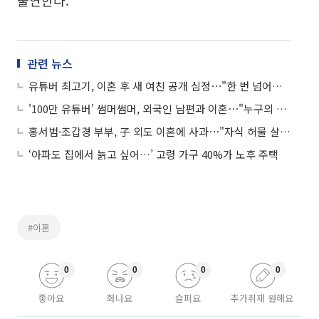
출연한다.
관련 뉴스
유튜버 최고기, 이혼 후 새 여친 공개 심정⋯"한 번 넘어졌다가 일어난 인생"
'100만 유튜버' 썸머썸머, 외국인 남편과 이혼⋯"누구의 잘못 아닌 선택"
홍서범·조갑경 부부, 子 외도 이혼에 사과⋯"자식 허물 살피지 못해, 엄중 지도할 것"
‘아파도 집에서 늙고 싶어…’ 고령 가구 40%가 노후 주택
#이혼
0
0
0
0
좋아요
화나요
슬퍼요
추가취재 원해요