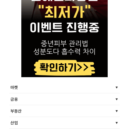
마켓
금융
부동산
산업