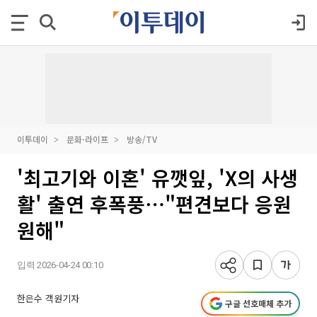
이투데이
문화·라이프
방송/TV
'최고기와 이혼' 유깻잎, 'X의 사생
활' 출연 후폭풍⋯"편견보다 응원
원해"
입력 2026-04-24 00:10
한은수 객원기자
구글 선호매체 추가