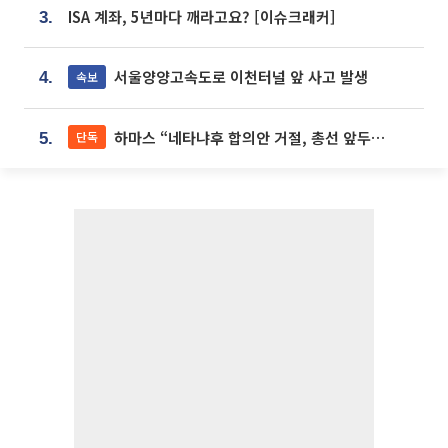
ISA 계좌, 5년마다 깨라고요? [이슈크래커]
3.
서울양양고속도로 이천터널 앞 사고 발생
속보
4.
하마스 “네타냐후 합의안 거절, 총선 앞두고 시간 끌기”
단독
5.