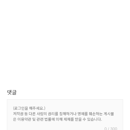
댓글
0 / 300