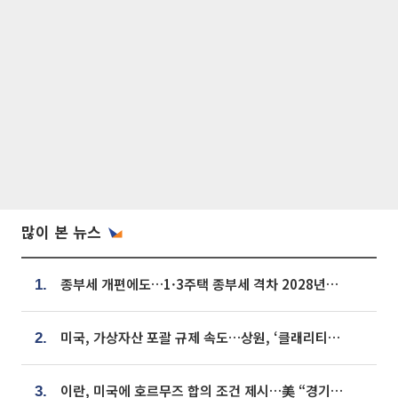
많이 본 뉴스
종부세 개편에도…1·3주택 종부세 격차 2028년부터 확대
1.
미국, 가상자산 포괄 규제 속도…상원, ‘클래리티법’ 9월 절차투표 추진
2.
이란, 미국에 호르무즈 합의 조건 제시…美 “경기 아직 안 끝나” [종합]
3.