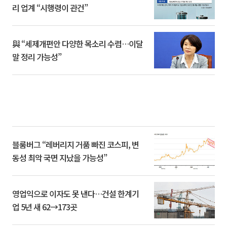
리 업계 “시행령이 관건”
與 “세제개편안 다양한 목소리 수렴…이달
말 정리 가능성”
블룸버그 “레버리지 거품 빠진 코스피, 변
동성 최악 국면 지났을 가능성”
영업익으로 이자도 못 낸다…건설 한계기
업 5년 새 62→173곳