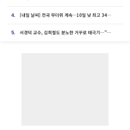
[내일 날씨] 전국 무더위 계속…10일 낮 최고 34도 육박
4.
서경덕 교수, 김희철도 분노한 거꾸로 태극기⋯"엉터리는 아냐, 아쉬울 뿐"
5.