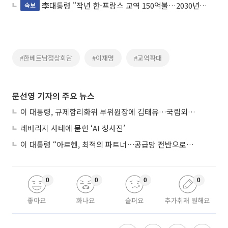
李대통령 "작년 한-프랑스 교역 150억불…2030년 200억불 달성 목표"
속보
#한베트남정상회담
#이재명
#교역확대
문선영 기자의 주요 뉴스
이 대통령, 규제합리화위 부위원장에 김태유…국립외교원장 김흥규
레버리지 사태에 묻힌 ‘AI 청사진’
이 대통령 “아르헨, 최적의 파트너⋯공급망 전반으로 확대”
0
0
0
0
좋아요
화나요
슬퍼요
추가취재 원해요