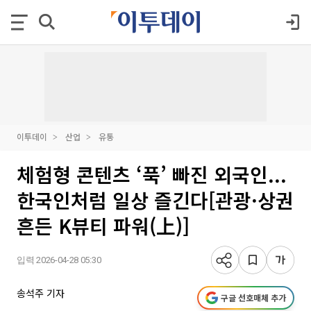
이투데이
산업
유통
체험형 콘텐츠 ‘푹’ 빠진 외국인...
한국인처럼 일상 즐긴다[관광·상권
흔든 K뷰티 파워(上)]
입력 2026-04-28 05:30
송석주 기자
구글 선호매체 추가