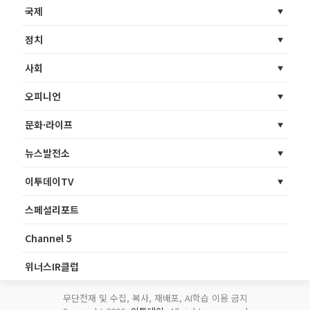
국제
정치
사회
오피니언
문화·라이프
뉴스발전소
이투데이TV
스페셜리포트
Channel 5
위너스IR클럽
무단전재 및 수집, 복사, 재배포, AI학습 이용 금지