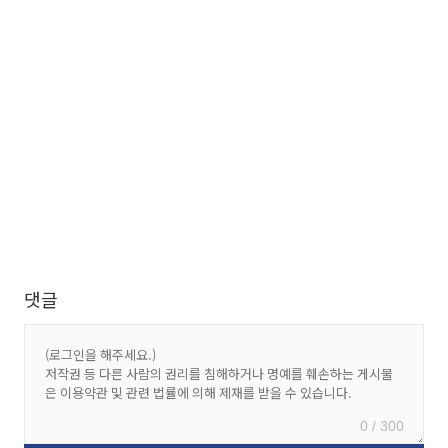
댓글
0 / 300