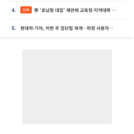
李 ‘호남형 대입’ 제안에 교육청·지역대학 서·논술형 입시 연계 '착수'
단독
4.
현대차·기아, 이번 주 임단협 재개…하청 사용자성 재심도 ‘변수’
5.