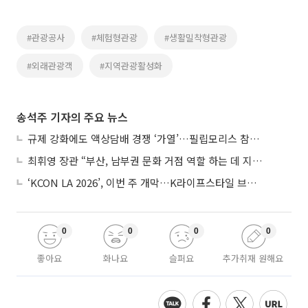
#관광공사
#체험형관광
#생활밀착형관광
#외래관광객
#지역관광활성화
송석주 기자의 주요 뉴스
규제 강화에도 액상담배 경쟁 ‘가열’…필립모리스 참전, BAT와 격돌
최휘영 장관 “부산, 남부권 문화 거점 역할 하는 데 지원 아끼지 않을 것”
‘KCON LA 2026’, 이번 주 개막…K라이프스타일 브랜드 한 곳서 만끽
0
0
0
0
좋아요
화나요
슬퍼요
추가취재 원해요