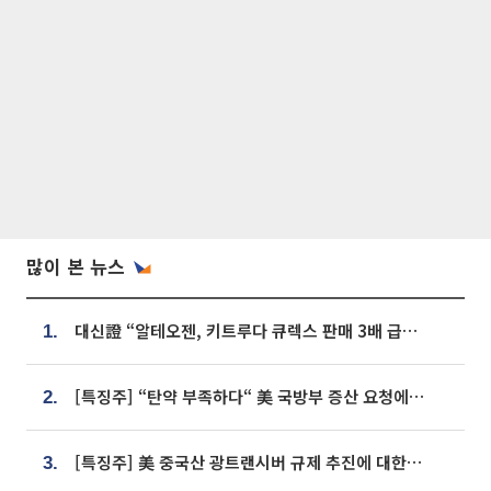
많이 본 뉴스
대신證 “알테오젠, 키트루다 큐렉스 판매 3배 급증…목표가 41만원 상향”
1.
[특징주] “탄약 부족하다“ 美 국방부 증산 요청에⋯국내 방산주 급등세
2.
[특징주] 美 중국산 광트랜시버 규제 추진에 대한광통신 등 광통신株 강세
3.