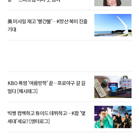
美 미사일 재고 ‘빨간불’…K방산 북미 진출
기대
KBO 폭염 '여름방학' 끝…프로야구 갈 길
멀다 [해시태그]
빅뱅 컴백하고 튜이드 데뷔하고⋯K팝 '몇
세대'세요? [엔터로그]