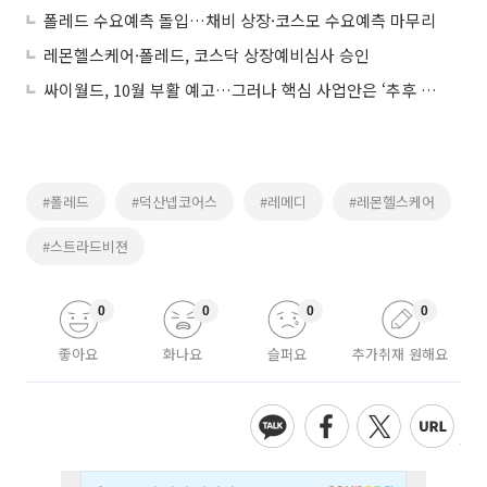
폴레드 수요예측 돌입…채비 상장·코스모 수요예측 마무리
레몬헬스케어·폴레드, 코스닥 상장예비심사 승인
싸이월드, 10월 부활 예고…그러나 핵심 사업안은 ‘추후 공개’
#폴레드
#덕산넵코어스
#레메디
#레몬헬스케어
#스트라드비젼
0
0
0
0
좋아요
화나요
슬퍼요
추가취재 원해요