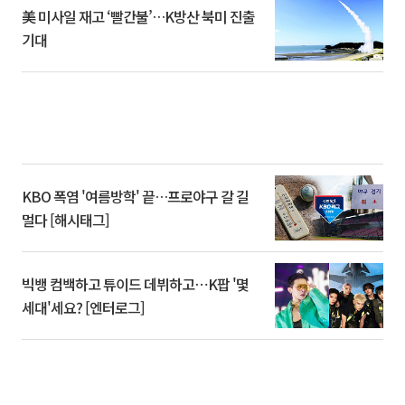
美 미사일 재고 ‘빨간불’…K방산 북미 진출
기대
KBO 폭염 '여름방학' 끝…프로야구 갈 길
멀다 [해시태그]
빅뱅 컴백하고 튜이드 데뷔하고⋯K팝 '몇
세대'세요? [엔터로그]