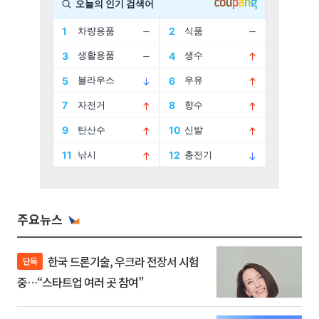
주요뉴스
한국 드론기술, 우크라 전장서 시험
단독
중…“스타트업 여러 곳 참여”