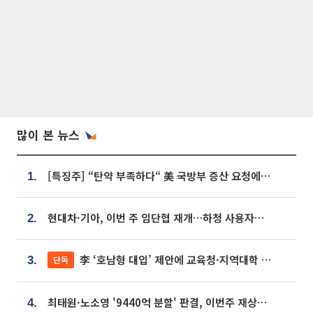
많이 본 뉴스
[특징주] “탄약 부족하다“ 美 국방부 증산 요청에⋯국내 방산주 급등세
1.
현대차·기아, 이번 주 임단협 재개…하청 사용자성 재심도 ‘변수’
2.
李 ‘호남형 대입’ 제안에 교육청·지역대학 서·논술형 입시 연계 '착수'
단독
3.
최태원·노소영 '9440억 분할' 판결, 이번주 재상고 여부 주목
4.