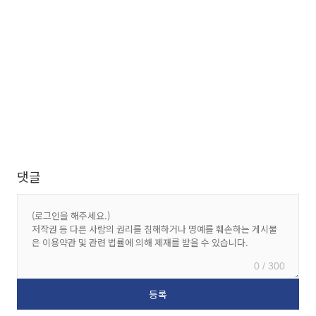
댓글
0 / 300