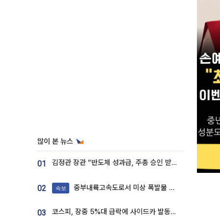
많이 본 뉴스
김정관 장관 “반도체 성과급, 주총 승인 받도록”…상법·자본시장법 개정 시사
01
중부내륙고속도로서 미상 폭발물 발견
02
속보
코스피, 장중 5%대 급락에 사이드카 발동…삼성·SK 동반 폭락
03