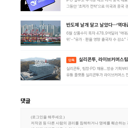
IPO 앞두고 수익성 제고 나서 중국 대표
그동안 ‘초저가 전략’으로 미국과 중국
가된다. 블룸버그통신에 따르면 딥시크는
반도체 날개 달고 날았다⋯'역대급
6월 상품수지 흑자 478.9억달러 '역대
위'⋯"유가ㆍ환율 영향 출국자 수 감소" 
급 수출 호조가 매달 이어지면서 6월 
대 기
실리콘투, 라이브커머스팀 
단독
실리콘투, 팀장·PD 채용…방송 기획부
유통 플랫폼 실리콘투가 라이브커머스 전
나섰다. 국내 화장품을 해외 유통망에 공
댓글