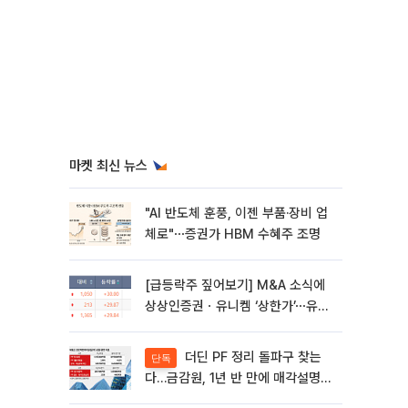
마켓 최신 뉴스
"AI 반도체 훈풍, 이젠 부품·장비 업
체로"⋯증권가 HBM 수혜주 조명
[급등락주 짚어보기] M&A 소식에
상상인증권ㆍ유니켐 ‘상한가’⋯유증
제동 걸린 SK디앤디↑
더딘 PF 정리 돌파구 찾는
단독
다…금감원, 1년 반 만에 매각설명회
재개