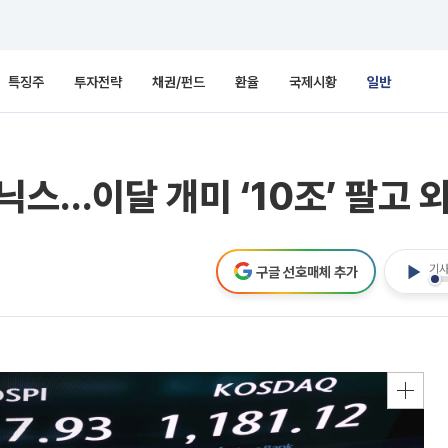
특징주
투자전략
채권/펀드
환율
국제시황
일반
스…이달 개미 ‘10조’ 팔고 외
기사
구글 선호매체 추가