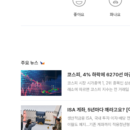
좋아요
화나요
주요 뉴스
코스피, 4% 하락에 6270선 마
코스피 시장 시가총액 1, 2위 종목인 
래소에 따르면 코스피 지수는 전 거래일 대
1.81% 내린 6478.75에 출발한 코
다. 이날 오전
ISA 계좌, 5년마다 깨라고요? 
생산적금융 ISA, 국내 투자 이자·배당
이월도 폐지…기존 계좌까지 적용청년형 