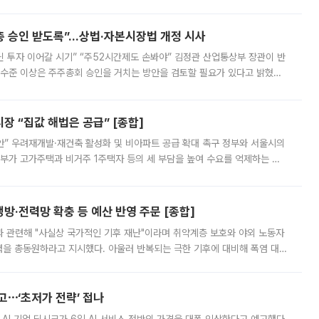
 ‘만능 절세 통장’으로 불리는 개인종합자산관리계좌(ISA)가 두 갈래로 개
주총 승인 받도록”…상법·자본시장법 개정 시사
닌 투자 이어갈 시기” “주52시간제도 손봐야” 김정관 산업통상부 장관이 반
 수준 이상은 주주총회 승인을 거치는 방안을 검토할 필요가 있다고 밝혔다.
배구조와 주주권 강화 논의가 이어지는 가운데, 핵심 연구인력에 대한
 “집값 해법은 공급” [종합]
안” 우려재개발·재건축 활성화 및 비아파트 공급 확대 촉구 정부와 서울시의
정부가 고가주택과 비거주 1주택자 등의 세 부담을 높여 수요를 억제하는 카
키울 것이라며 세금이 아닌 공급이 근본적인 처방이라고 전면 반박했다.
방·전력망 확충 등 예산 반영 주문 [종합]
과 관련해 "사실상 국가적인 기후 재난"이라며 취약계층 보호와 야외 노동자
정력을 총동원하라고 지시했다. 아울러 반복되는 극한 기후에 대비해 폭염 대응
영하는 방안도 검토하라고 주문했다. 이 대통령은 이날 폭염·가뭄 대
예고⋯‘초저가 전략’ 접나