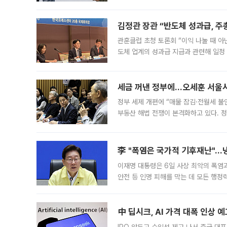
는 5년마다 계좌를 해지하라는 건가요?”
편을
김정관 장관 “반도체 성과급, 
관훈클럽 초청 토론회 “이익 나눌 때 아
도체 업계의 성과급 지급과 관련해 일정
최근 상법·자본시장법 개정으로 기업 지
세금 꺼낸 정부에…오세훈 서울시장
정부 세제 개편에 “매물 잠김·전월세 불
부동산 해법 전쟁이 본격화하고 있다. 
드를 꺼내자 서울시는 전·월세 부담만 
李 "폭염은 국가적 기후재난"…냉
이재명 대통령은 6일 사상 최악의 폭염
안전 등 인명 피해를 막는 데 모든 행
인프라 확충 계획을 내년도 예산안에 반
中 딥시크, AI 가격 대폭 인상 