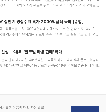
 AI 기업 딥시크가 6일 AI 서비스 전반의 가격을 대폭 인상한다고 예고했다.
 경쟁사들을 압박하며 시장 판도를 뒤흔들어온 만큼 이례적인 전략 변화로 평
 이날 공지를 통해 구체적인 인상 폭은 공개하지 않았지만 상당한 수
' 상반기 경상수지 흑자 2000억달러 육박 [종합]
급'⋯상품수출도 첫 1000억달러대 여행수지도 두 달 연속 흑자 '역대 2
국내 경상수지가 유례없는 '반도체 수출' 날개를 달고 훨훨 날고 있다. 역대
경상수지 뿐 아니라 상반기 경상수지 흑자도 2000억달러에 근접하며 사상 최
신설…K뷰티 ‘글로벌 라방 판매’ 확대
터 손익 관리 에이피알·닥터멜락신도 틱톡샵 라이브방송 강화 글로벌 K뷰티
담팀을 신설하고 틱톡샵 등 글로벌 플랫폼을 통한 라이브 방송 판매 확대에
급하는 데서 한발 더 나아가 방송 기획과 상품 구성, 출연자 섭외, 손익