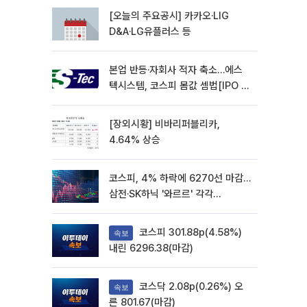
[오늘의 주요공시] 카카오·LIG
D&A·LG유플러스 등
본업 반등·자회사 적자 축소…에스
텍시스템, 코스피 몸값 셈법[IPO 엑
스레이]
[장외시황] 비바리퍼블리카,
4.64% 상승
코스피, 4% 하락에 6270선 마감…
삼전·SK하닉 '와르르' 각각
6%·10%대 급락
코스피 301.88p(4.58%)
속보
내린 6296.38(마감)
코스닥 2.08p(0.26%) 오
속보
른 801.67(마감)