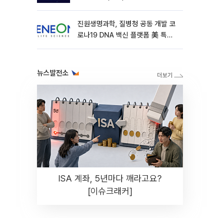
진원생명과학, 질병청 공동 개발 코
로나19 DNA 백신 플랫폼 美 특허
확보
뉴스발전소
ISA 계좌, 5년마다 깨라고요?
[이슈크래커]