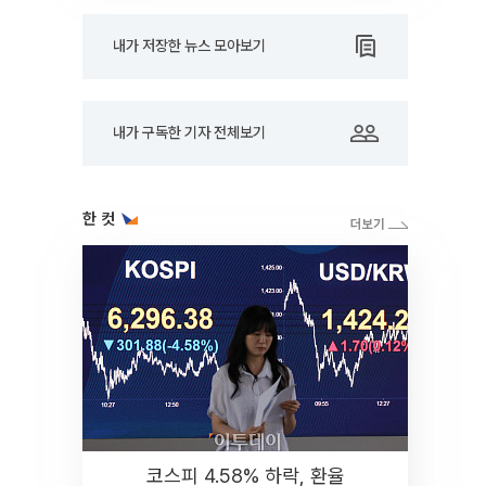
내가 저장한 뉴스 모아보기
내가 구독한 기자 전체보기
한 컷
코스피 4.58% 하락, 환율