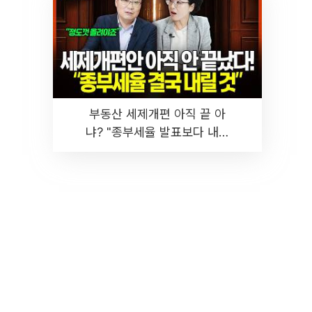
부동산 세제개편 아직 끝 아
냐? "종부세율 발표보다 내릴
것" 장기거주·양도세 전망 I 집
땅지성 I 김인만, 진미윤