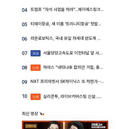
트럼프 “자석 사업을 하라”…제이에스링크, 비중국 영구자석 공급망 구축 속도
04
티웨이항공, 새 이름 '트리니티항공' 첫발…SSC 전략 본격화
05
라온로보틱스, 국내 유일 차세대 반도체 공정 로봇 개발 ‘고객사 테스트 진행’
06
서울양양고속도로 이천터널 앞 사고 발생
07
속보
하마스 “네타냐후 합의안 거절, 총선 앞두고 시간 끌기”
08
단독
NXT 프리마켓서 SK하이닉스 또 하한가⋯‘11주 거래’에 시초가 왜곡
09
10
실리콘투, 라이브커머스팀 신설…K뷰티 ‘글로벌 판매망’ 확대[K뷰티 라방戰]
단독
최신 영상