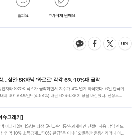
슬퍼요
추가취재 원해요
감…삼전·SK하닉 '와르르' 각각 6%·10%대 급락
삼성전자와 SK하이닉스가 급락하면서 지수가 4% 넘게 하락했다. 6일 한국거
비 301.88포인트(4.58%) 내린 6296.38에 장을 마감했다. 전장보다
스피는 장중 한때 6550.94까지 오르기도 했으나 6238.32까지 밀리기도 했
[이슈크래커]
 전액 비과세일반 ISA는 최장 5년…손익통산·과세이연 단절미사용 납입 한도
납입액 10% 소득공제…“10% 환급”은 아냐 “오랫동안 운용하라더니 이제