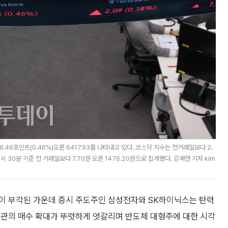
46포인트(0.46%)오른 6417.93를 나타내고 있다. 코스닥 지수는 전거래일보다 2.
3시 30분 기준 전 거래일보다 7.70원 오른 1476.20원으로 집계됐다. 김예연 기자 kim
이 부각된 가운데 증시 주도주인 삼성전자와 SK하이닉스는 탄력
기관의 매수 확대가 뚜렷하게 엇갈리며 반도체 대형주에 대한 시각