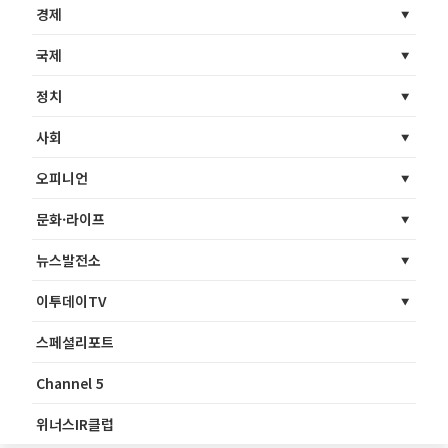
경제
국제
정치
사회
오피니언
문화·라이프
뉴스발전소
이투데이TV
스페셜리포트
Channel 5
위너스IR클럽