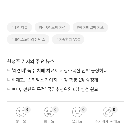
#네이처셀
#HLB이노베이션
#에이비엘바이오
#베리스모테라퓨틱스
#이중항체ADC
한성주 기자의 주요 뉴스
‘레켐비’ 독주 치매 치료제 시장…국산 신약 등장하나
배재고, ‘스타벅스 가야지’ 선창 학생 2명 중징계
여야, '선관위 특검' 국민추천위원 6명 인선 완료
0
0
0
0
좋아요
화나요
슬퍼요
추가취재 원해요