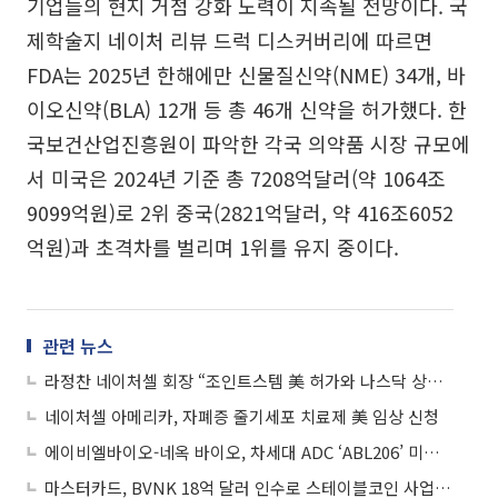
기업들의 현지 거점 강화 노력이 지속될 전망이다. 국
제학술지 네이처 리뷰 드럭 디스커버리에 따르면
FDA는 2025년 한해에만 신물질신약(NME) 34개, 바
이오신약(BLA) 12개 등 총 46개 신약을 허가했다. 한
국보건산업진흥원이 파악한 각국 의약품 시장 규모에
서 미국은 2024년 기준 총 7208억달러(약 1064조
9099억원)로 2위 중국(2821억달러, 약 416조6052
억원)과 초격차를 벌리며 1위를 유지 중이다.
관련 뉴스
라정찬 네이처셀 회장 “조인트스템 美 허가와 나스닥 상장 동시 추진”
네이처셀 아메리카, 자폐증 줄기세포 치료제 美 임상 신청
에이비엘바이오-네옥 바이오, 차세대 ADC ‘ABL206’ 미국 임상 1상 승인
마스터카드, BVNK 18억 달러 인수로 스테이블코인 사업 본격 확장