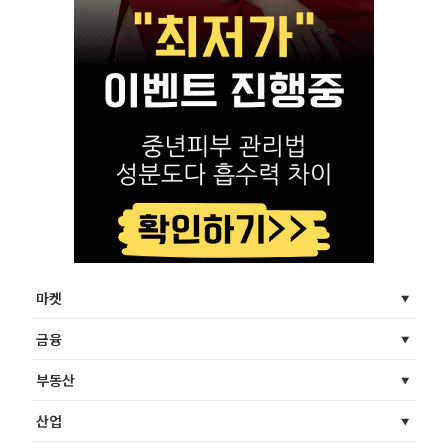
마켓
금융
부동산
산업