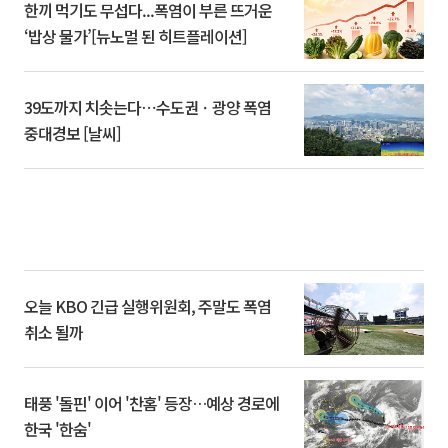
한끼 먹기도 무섭다...폭염이 부른 뜨거운
‘밥상 물가’[뉴노멀 된 히트플레이션]
39도까지 치솟는다⋯수도권ㆍ광양 폭염
중대경보 [날씨]
오늘 KBO 긴급 실행위원회, 주말도 폭염
취소 될까
태풍 '돌핀' 이어 '찬홈' 등장…예상 경로에
한국 '한숨'