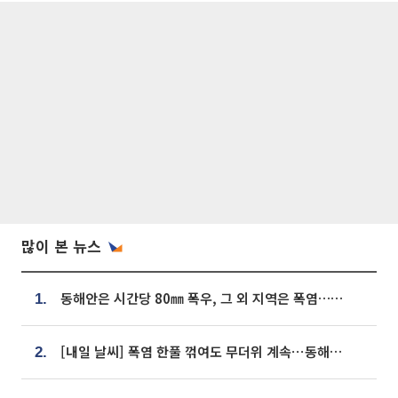
많이 본 뉴스
동해안은 시간당 80㎜ 폭우, 그 외 지역은 폭염…‘극과 극 날씨’
1.
[내일 날씨] 폭염 한풀 꺾여도 무더위 계속⋯동해안 이틀 연속 비
2.