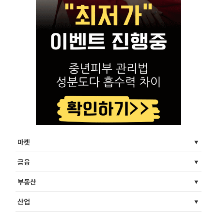
마켓
금융
부동산
산업