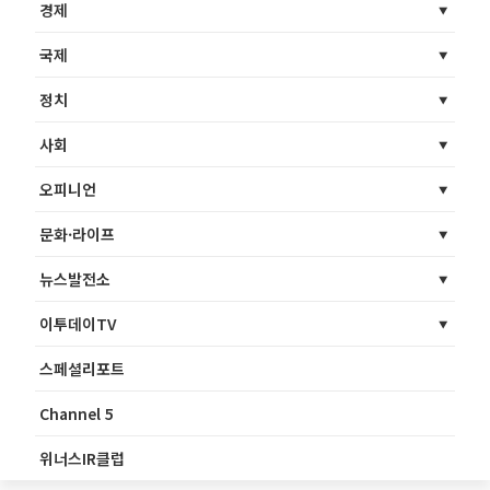
경제
국제
정치
사회
오피니언
문화·라이프
뉴스발전소
이투데이TV
스페셜리포트
Channel 5
위너스IR클럽