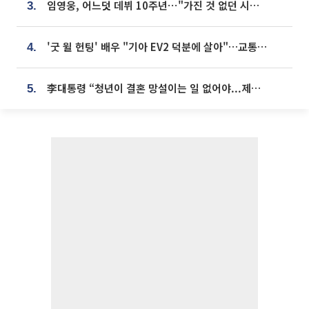
임영웅, 어느덧 데뷔 10주년⋯"가진 것 없던 시절, 내 앞엔 20명의 팬뿐"
3.
'굿 윌 헌팅' 배우 "기아 EV2 덕분에 살아"…교통사고 후 안전성 극찬
4.
李대통령 “청년이 결혼 망설이는 일 없어야...제도상 불이익 조사”
5.