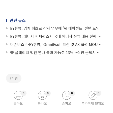
관련 뉴스
EY한영, 업계 최초로 감사 업무에 'AI 에이전트' 전면 도입
EY한영, 에너지 컨퍼런스서 국내 에너지 산업 대응 전략 제시
더존비즈온-EY한영, ‘OmniEsol’ 확산 및 AX 협력 MOU 체결
美 클래리티 법안 연내 통과 가능성 13%…상원 문턱서 제동
#한영
0
0
0
0
좋아요
화나요
슬퍼요
추가취재 원해요