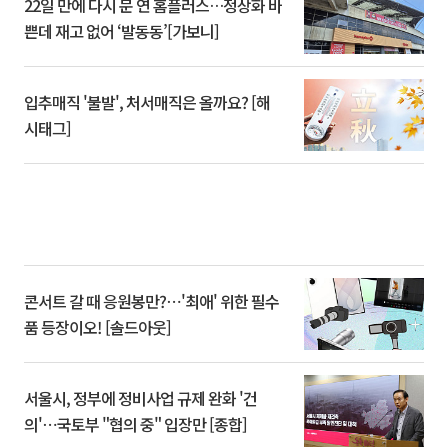
22일 만에 다시 문 연 홈플러스…정상화 바
쁜데 재고 없어 ‘발동동’[가보니]
입추매직 '불발', 처서매직은 올까요? [해
시태그]
콘서트 갈 때 응원봉만?⋯'최애' 위한 필수
품 등장이오! [솔드아웃]
서울시, 정부에 정비사업 규제 완화 '건
의'⋯국토부 "협의 중" 입장만 [종합]