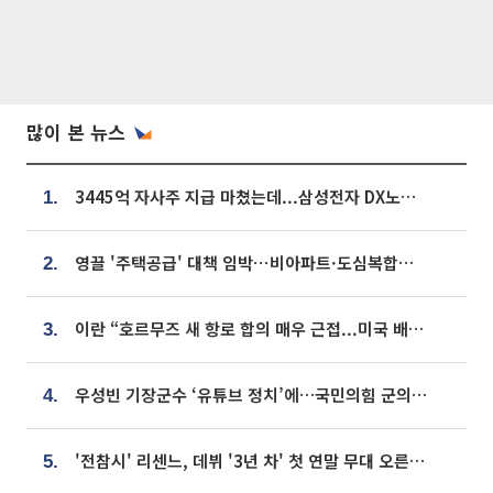
많이 본 뉴스
3445억 자사주 지급 마쳤는데...삼성전자 DX노조, 뒤늦은 '떼쓰기 집회'
1.
영끌 '주택공급' 대책 임박⋯비아파트·도심복합까지 총동원
2.
이란 “호르무즈 새 항로 합의 매우 근접...미국 배상 먼저”
3.
우성빈 기장군수 ‘유튜브 정치’에…국민의힘 군의원들 집단 반발
4.
'전참시' 리센느, 데뷔 '3년 차' 첫 연말 무대 오른다⋯"그동안 섭외 안 와"
5.