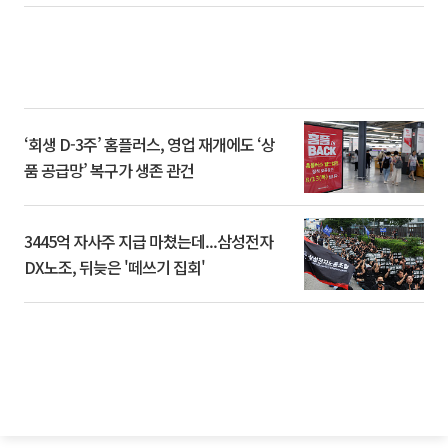
‘회생 D-3주’ 홈플러스, 영업 재개에도 ‘상
품 공급망’ 복구가 생존 관건
3445억 자사주 지급 마쳤는데...삼성전자
DX노조, 뒤늦은 '떼쓰기 집회'