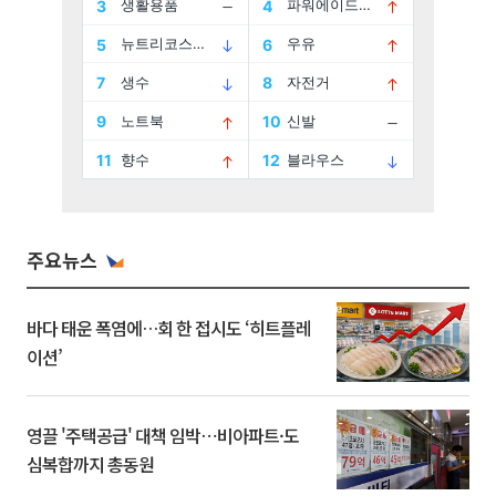
주요뉴스
바다 태운 폭염에…회 한 접시도 ‘히트플레
이션’
영끌 '주택공급' 대책 임박⋯비아파트·도
심복합까지 총동원