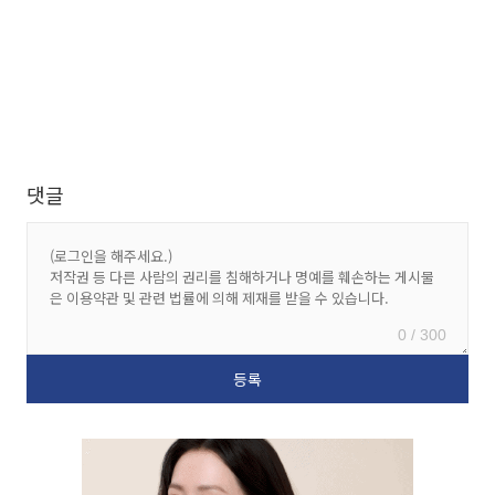
댓글
0 / 300