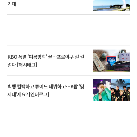
기대
KBO 폭염 '여름방학' 끝…프로야구 갈 길
멀다 [해시태그]
빅뱅 컴백하고 튜이드 데뷔하고⋯K팝 '몇
세대'세요? [엔터로그]