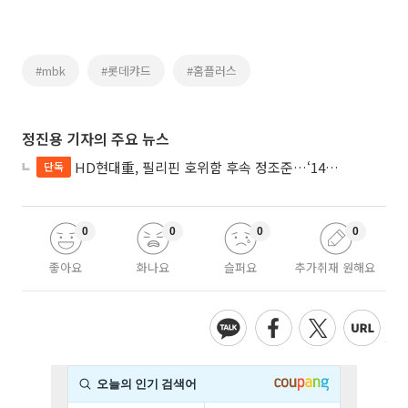
#mbk
#롯데캬드
#홈플러스
정진용 기자의 주요 뉴스
HD현대重, 필리핀 호위함 후속 정조준…‘14척+α’ 싹쓸이 노린다
단독
0
0
0
0
좋아요
화나요
슬퍼요
추가취재 원해요