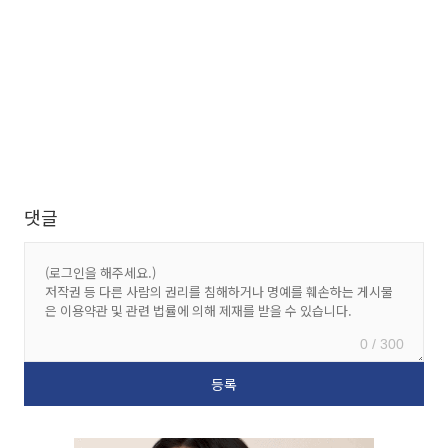
댓글
0 / 300