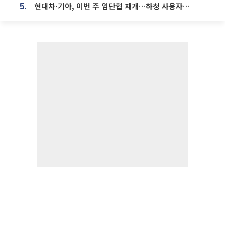
현대차·기아, 이번 주 임단협 재개…하청 사용자성 재심도 ‘변수’
5.