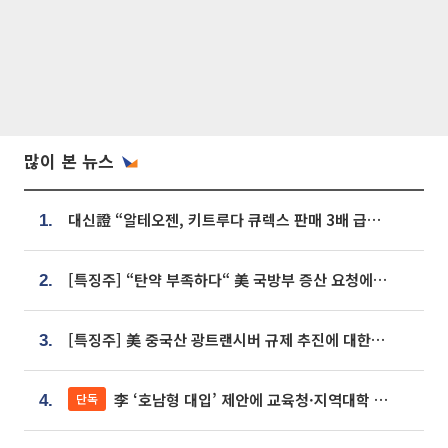
많이 본 뉴스
대신證 “알테오젠, 키트루다 큐렉스 판매 3배 급증…목표가 41만원 상향”
1.
[특징주] “탄약 부족하다“ 美 국방부 증산 요청에⋯국내 방산주 급등세
2.
[특징주] 美 중국산 광트랜시버 규제 추진에 대한광통신 등 광통신株 강세
3.
李 ‘호남형 대입’ 제안에 교육청·지역대학 서·논술형 입시 연계 '착수'
단독
4.