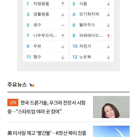
주요뉴스
한국 드론기술, 우크라 전장서 시험
단독
중…“스타트업 여러 곳 참여”
美 미사일 재고 ‘빨간불’…K방산 북미 진출