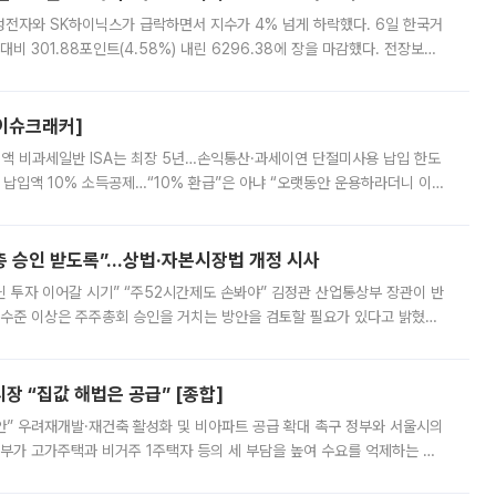
삼성전자와 SK하이닉스가 급락하면서 지수가 4% 넘게 하락했다. 6일 한국거
비 301.88포인트(4.58%) 내린 6296.38에 장을 마감했다. 전장보다
스피는 장중 한때 6550.94까지 오르기도 했으나 6238.32까지 밀리기도 했
[이슈크래커]
 전액 비과세일반 ISA는 최장 5년…손익통산·과세이연 단절미사용 납입 한도
납입액 10% 소득공제…“10% 환급”은 아냐 “오랫동안 운용하라더니 이제
 ‘만능 절세 통장’으로 불리는 개인종합자산관리계좌(ISA)가 두 갈래로 개
주총 승인 받도록”…상법·자본시장법 개정 시사
닌 투자 이어갈 시기” “주52시간제도 손봐야” 김정관 산업통상부 장관이 반
 수준 이상은 주주총회 승인을 거치는 방안을 검토할 필요가 있다고 밝혔다.
배구조와 주주권 강화 논의가 이어지는 가운데, 핵심 연구인력에 대한
 “집값 해법은 공급” [종합]
안” 우려재개발·재건축 활성화 및 비아파트 공급 확대 촉구 정부와 서울시의
정부가 고가주택과 비거주 1주택자 등의 세 부담을 높여 수요를 억제하는 카
키울 것이라며 세금이 아닌 공급이 근본적인 처방이라고 전면 반박했다.