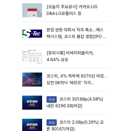
[오늘의 주요공시] 카카오·LIG
D&A·LG유플러스 등
본업 반등·자회사 적자 축소…에스
텍시스템, 코스피 몸값 셈법[IPO 엑
스레이]
[장외시황] 비바리퍼블리카,
4.64% 상승
코스피, 4% 하락에 6270선 마감…
삼전·SK하닉 '와르르' 각각
6%·10%대 급락
코스피 301.88p(4.58%)
속보
내린 6296.38(마감)
코스닥 2.08p(0.26%) 오
속보
른 801.67(마감)