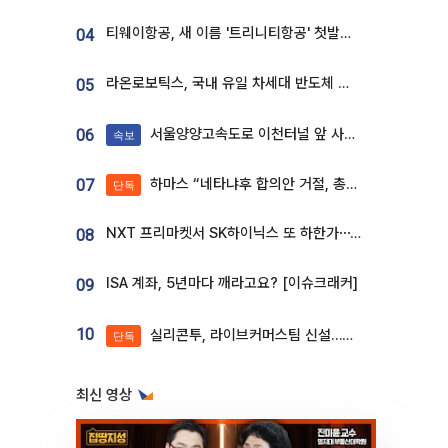
티웨이항공, 새 이름 '트리니티항공' 첫발…SSC 전략 본격화
04
라온로보틱스, 국내 유일 차세대 반도체 공정 로봇 개발 ‘고객사 테스트 진행’
05
서울양양고속도로 이천터널 앞 사고 발생
06
속보
하마스 “네타냐후 합의안 거절, 총선 앞두고 시간 끌기”
07
단독
NXT 프리마켓서 SK하이닉스 또 하한가⋯‘11주 거래’에 시초가 왜곡
08
ISA 계좌, 5년마다 깨라고요? [이슈크래커]
09
10
실리콘투, 라이브커머스팀 신설…K뷰티 ‘글로벌 판매망’ 확대[K뷰티 라방戰]
단독
최신 영상