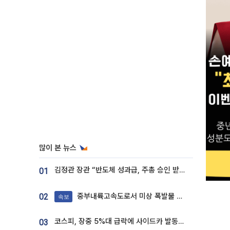
많이 본 뉴스
김정관 장관 “반도체 성과급, 주총 승인 받도록”…상법·자본시장법 개정 시사
01
중부내륙고속도로서 미상 폭발물 발견
02
속보
코스피, 장중 5%대 급락에 사이드카 발동…삼성·SK 동반 폭락
03