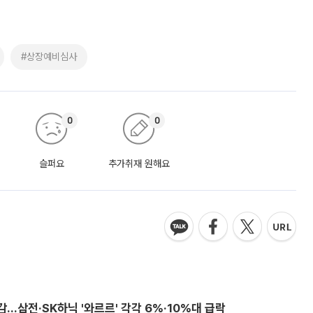
#상장예비심사
0
0
슬퍼요
추가취재 원해요
감…삼전·SK하닉 '와르르' 각각 6%·10%대 급락