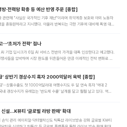
방·전력망 확충 등 예산 반영 주문 [종합]
과 관련해 "사실상 국가적인 기후 재난"이라며 취약계층 보호와 야외 노동자
정력을 총동원하라고 지시했다. 아울러 반복되는 극한 기후에 대비해 폭염 대응
영하는 방안도 검토하라고 주문했다. 이 대통령은 이날 폭염·가뭄 대
예고⋯‘초저가 전략’ 접나
 AI 기업 딥시크가 6일 AI 서비스 전반의 가격을 대폭 인상한다고 예고했다.
 경쟁사들을 압박하며 시장 판도를 뒤흔들어온 만큼 이례적인 전략 변화로 평
 이날 공지를 통해 구체적인 인상 폭은 공개하지 않았지만 상당한 수
' 상반기 경상수지 흑자 2000억달러 육박 [종합]
급'⋯상품수출도 첫 1000억달러대 여행수지도 두 달 연속 흑자 '역대 2
국내 경상수지가 유례없는 '반도체 수출' 날개를 달고 훨훨 날고 있다. 역대
경상수지 뿐 아니라 상반기 경상수지 흑자도 2000억달러에 근접하며 사상 최
신설…K뷰티 ‘글로벌 라방 판매’ 확대
터 손익 관리 에이피알·닥터멜락신도 틱톡샵 라이브방송 강화 글로벌 K뷰티
담팀을 신설하고 틱톡샵 등 글로벌 플랫폼을 통한 라이브 방송 판매 확대에