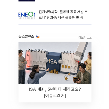
진원생명과학, 질병청 공동 개발 코
로나19 DNA 백신 플랫폼 美 특허
확보
뉴스발전소
ISA 계좌, 5년마다 깨라고요?
[이슈크래커]