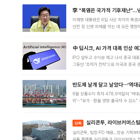
李 "폭염은 국가적 기후재난"…냉
이재명 대통령은 6일 사상 최악의 폭염
안전 등 인명 피해를 막는 데 모든 행
인프라 확충 계획을 내년도 예산안에 반
中 딥시크, AI 가격 대폭 인상 
IPO 앞두고 수익성 제고 나서 중국 대표
그동안 ‘초저가 전략’으로 미국과 중국
가된다. 블룸버그통신에 따르면 딥시크는
반도체 날개 달고 날았다⋯'역대급
6월 상품수지 흑자 478.9억달러 '역대
위'⋯"유가ㆍ환율 영향 출국자 수 감소" 
급 수출 호조가 매달 이어지면서 6월 
대 기
실리콘투, 라이브커머스팀 
단독
실리콘투, 팀장·PD 채용…방송 기획부
유통 플랫폼 실리콘투가 라이브커머스 전