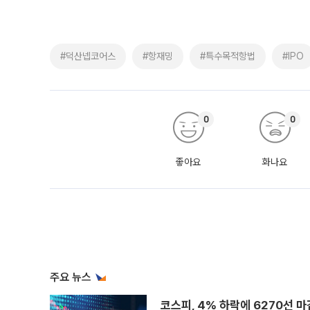
#덕산넵코어스
#항재밍
#특수목적항법
#IPO
0
0
좋아요
화나요
주요 뉴스
코스피, 4% 하락에 6270선 마