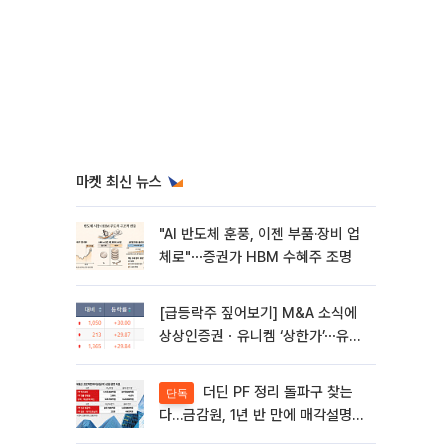
마켓 최신 뉴스
"AI 반도체 훈풍, 이젠 부품·장비 업
체로"⋯증권가 HBM 수혜주 조명
[급등락주 짚어보기] M&A 소식에
상상인증권ㆍ유니켐 ‘상한가’⋯유증
제동 걸린 SK디앤디↑
더딘 PF 정리 돌파구 찾는
단독
다…금감원, 1년 반 만에 매각설명회
재개