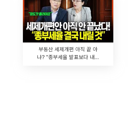
부동산 세제개편 아직 끝 아
냐? "종부세율 발표보다 내릴
것" 장기거주·양도세 전망 I 집
땅지성 I 김인만, 진미윤