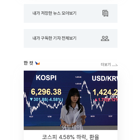
내가 저장한 뉴스 모아보기
내가 구독한 기자 전체보기
한 컷
코스피 4.58% 하락, 환율