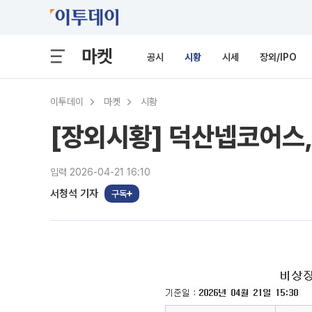
마켓
공시
시황
시세
장외/IPO
이투데이
마켓
시황
[장외시황] 덕산넵코어스,
입력 2026-04-21 16:10
서청석 기자
구독