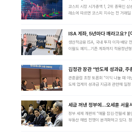
코스피 시장 시가총액 1, 2위 종목인 
래소에 따르면 코스피 지수는 전 거래일 대
1.81% 내린 6478.75에 출발한 코
다. 이날 오전
ISA 계좌, 5년마다 깨라고요? 
생산적금융 ISA, 국내 투자 이자·배당
이월도 폐지…기존 계좌까지 적용청년형 
는 5년마다 계좌를 해지하라는 건가요?”
편을
김정관 장관 “반도체 성과급, 
관훈클럽 초청 토론회 “이익 나눌 때 아
도체 업계의 성과급 지급과 관련해 일정
최근 상법·자본시장법 개정으로 기업 지
세금 꺼낸 정부에…오세훈 서울시장
정부 세제 개편에 “매물 잠김·전월세 불
부동산 해법 전쟁이 본격화하고 있다. 
드를 꺼내자 서울시는 전·월세 부담만 