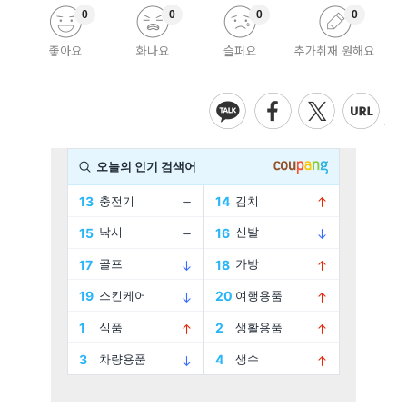
0
0
0
0
좋아요
화나요
슬퍼요
추가취재 원해요