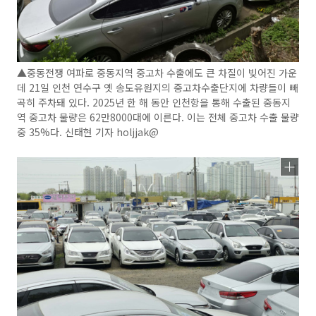
▲중동전쟁 여파로 중동지역 중고차 수출에도 큰 차질이 빚어진 가운
데 21일 인천 연수구 옛 송도유원지의 중고차수출단지에 차량들이 빼
곡히 주차돼 있다. 2025년 한 해 동안 인천항을 통해 수출된 중동지
역 중고차 물량은 62만8000대에 이른다. 이는 전체 중고차 수출 물량
중 35%다. 신태현 기자 holjjak@