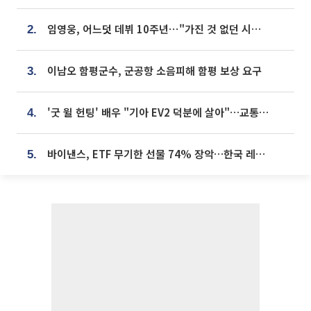
임영웅, 어느덧 데뷔 10주년⋯"가진 것 없던 시절, 내 앞엔 20명의 팬뿐"
2.
이남오 함평군수, 군공항 소음피해 함평 보상 요구
3.
'굿 윌 헌팅' 배우 "기아 EV2 덕분에 살아"…교통사고 후 안전성 극찬
4.
바이낸스, ETF 무기한 선물 74% 장악…한국 레버리지 ETF 거래 급증 [e가상자산]
5.