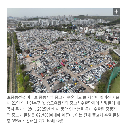
▲중동전쟁 여파로 중동지역 중고차 수출에도 큰 차질이 빚어진 가운
데 21일 인천 연수구 옛 송도유원지의 중고차수출단지에 차량들이 빼
곡히 주차돼 있다. 2025년 한 해 동안 인천항을 통해 수출된 중동지
역 중고차 물량은 62만8000대에 이른다. 이는 전체 중고차 수출 물량
중 35%다. 신태현 기자 holjjak@