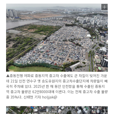
▲중동전쟁 여파로 중동지역 중고차 수출에도 큰 차질이 빚어진 가운
데 21일 인천 연수구 옛 송도유원지의 중고차수출단지에 차량들이 빼
곡히 주차돼 있다. 2025년 한 해 동안 인천항을 통해 수출된 중동지
역 중고차 물량은 62만8000대에 이른다. 이는 전체 중고차 수출 물량
중 35%다. 신태현 기자 holjjak@