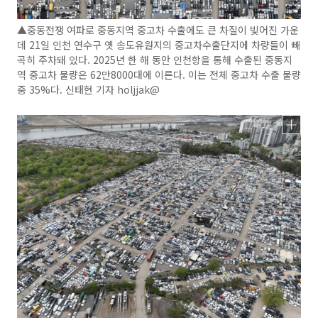
▲중동전쟁 여파로 중동지역 중고차 수출에도 큰 차질이 빚어진 가운
데 21일 인천 연수구 옛 송도유원지의 중고차수출단지에 차량들이 빼
곡히 주차돼 있다. 2025년 한 해 동안 인천항을 통해 수출된 중동지
역 중고차 물량은 62만8000대에 이른다. 이는 전체 중고차 수출 물량
중 35%다. 신태현 기자 holjjak@