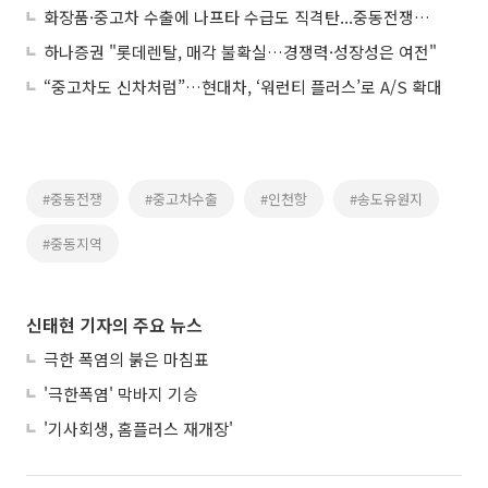
화장품·중고차 수출에 나프타 수급도 직격탄...중동전쟁에 中企 피해 눈덩이
하나증권 "롯데렌탈, 매각 불확실…경쟁력·성장성은 여전"
“중고차도 신차처럼”…현대차, ‘워런티 플러스’로 A/S 확대
#중동전쟁
#중고차수출
#인천항
#송도유원지
#중동지역
신태현 기자의 주요 뉴스
극한 폭염의 붉은 마침표
'극한폭염' 막바지 기승
'기사회생, 홈플러스 재개장'