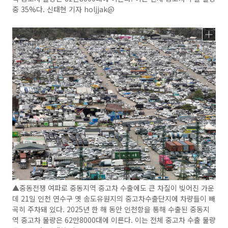
중 35%다. 신태현 기자 holjjak@
▲중동전쟁 여파로 중동지역 중고차 수출에도 큰 차질이 빚어진 가운
데 21일 인천 연수구 옛 송도유원지의 중고차수출단지에 차량들이 빼
곡히 주차돼 있다. 2025년 한 해 동안 인천항을 통해 수출된 중동지
역 중고차 물량은 62만8000대에 이른다. 이는 전체 중고차 수출 물량