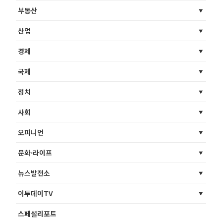
부동산
산업
경제
국제
정치
사회
오피니언
문화·라이프
뉴스발전소
이투데이TV
스페셜리포트