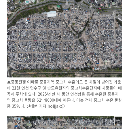
▲중동전쟁 여파로 중동지역 중고차 수출에도 큰 차질이 빚어진 가운
데 21일 인천 연수구 옛 송도유원지의 중고차수출단지에 차량들이 빼
곡히 주차돼 있다. 2025년 한 해 동안 인천항을 통해 수출된 중동지
역 중고차 물량은 62만8000대에 이른다. 이는 전체 중고차 수출 물량
중 35%다. 신태현 기자 holjjak@