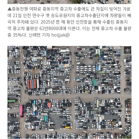
▲중동전쟁 여파로 중동지역 중고차 수출에도 큰 차질이 빚어진 가운
데 21일 인천 연수구 옛 송도유원지의 중고차수출단지에 차량들이 빼
곡히 주차돼 있다. 2025년 한 해 동안 인천항을 통해 수출된 중동지
역 중고차 물량은 62만8000대에 이른다. 이는 전체 중고차 수출 물량
중 35%다. 신태현 기자 holjjak@