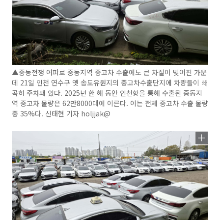
▲중동전쟁 여파로 중동지역 중고차 수출에도 큰 차질이 빚어진 가운
데 21일 인천 연수구 옛 송도유원지의 중고차수출단지에 차량들이 빼
곡히 주차돼 있다. 2025년 한 해 동안 인천항을 통해 수출된 중동지
역 중고차 물량은 62만8000대에 이른다. 이는 전체 중고차 수출 물량
중 35%다. 신태현 기자 holjjak@