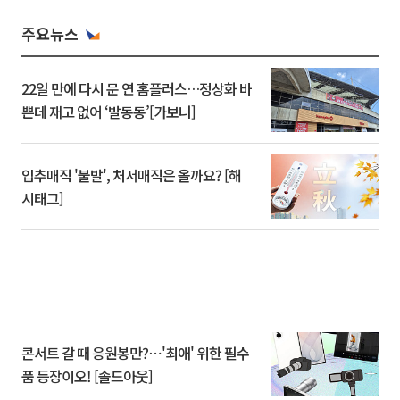
주요뉴스
22일 만에 다시 문 연 홈플러스…정상화 바
쁜데 재고 없어 ‘발동동’[가보니]
입추매직 '불발', 처서매직은 올까요? [해
시태그]
콘서트 갈 때 응원봉만?⋯'최애' 위한 필수
품 등장이오! [솔드아웃]