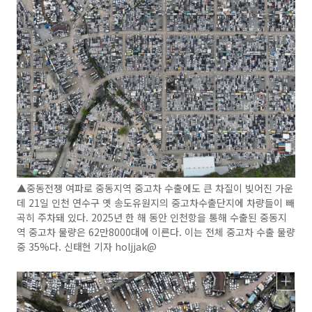
▲중동전쟁 여파로 중동지역 중고차 수출에도 큰 차질이 빚어진 가운
데 21일 인천 연수구 옛 송도유원지의 중고차수출단지에 차량들이 빼
곡히 주차돼 있다. 2025년 한 해 동안 인천항을 통해 수출된 중동지
역 중고차 물량은 62만8000대에 이른다. 이는 전체 중고차 수출 물량
중 35%다. 신태현 기자 holjjak@