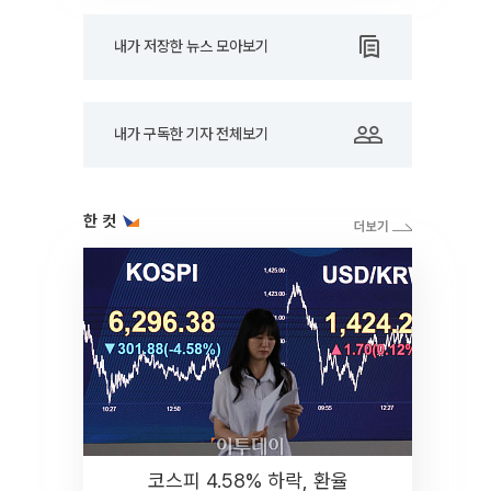
내가 저장한 뉴스 모아보기
내가 구독한 기자 전체보기
한 컷
코스피 4.58% 하락, 환율