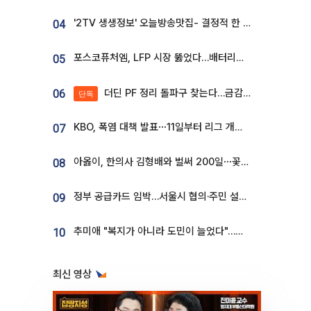
'2TV 생생정보' 오늘방송맛집- 결정적 한 수, 3종 메밀면! 메밀 소바 맛집 '의○○○○'
04
포스코퓨처엠, LFP 시장 뚫었다…배터리사와 대규모 장기 공급 합의
05
더딘 PF 정리 돌파구 찾는다…금감원, 1년 반 만에 매각설명회 재개
06
단독
KBO, 폭염 대책 발표⋯11일부터 리그 개시ㆍ경기 오후 7시 시작
07
아옳이, 한의사 김형배와 벌써 200일⋯꽃다발 들고 "프러포즈 아냐"
08
정부 공급카드 임박…서울시 협의·주민 설득이 성패 가른다 [부동산 해법 전쟁]
09
추미애 "복지가 아니라 도민이 늘었다"…재정난 책임론 정면돌파
10
최신 영상