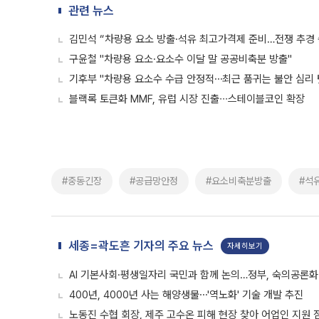
관련 뉴스
김민석 “차량용 요소 방출·석유 최고가격제 준비…전쟁 추경 
구윤철 "차량용 요소·요소수 이달 말 공공비축분 방출"
기후부 "차량용 요소수 수급 안정적⋯최근 품귀는 불안 심리 
블랙록 토큰화 MMF, 유럽 시장 진출∙∙∙스테이블코인 확장
#중동긴장
#공급망안정
#요소비축분방출
#석
세종=곽도흔 기자의 주요 뉴스
자세히보기
AI 기본사회·평생일자리 국민과 함께 논의…정부, 숙의공론화
400년, 4000년 사는 해양생물⋯'역노화' 기술 개발 추진
노동진 수협 회장, 제주 고수온 피해 현장 찾아 어업인 지원 