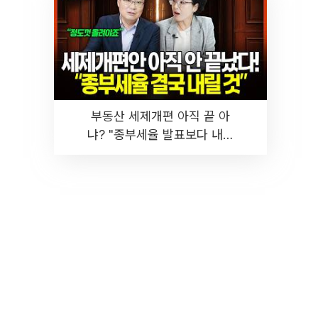
부동산 세제개편 아직 끝 아
냐? "종부세율 발표보다 내릴
것" 장기거주·양도세 전망 I 집
땅지성 I 김인만, 진미윤