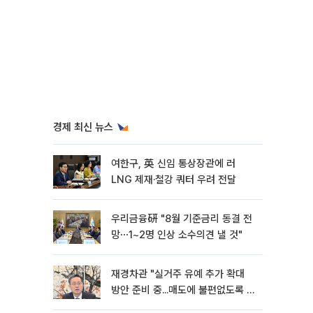
경제 최신 뉴스
여한구, 英 신임 통상장관에 러
LNG 제재·철강 쿼터 우려 전달
우리금융硏 "8월 기준금리 동결 전
망⋯1~2명 인상 소수의견 낼 것"
재경차관 "실거주 유예 추가 확대
방안 준비 중...매도에 불편없도록 노
력"