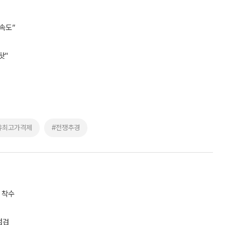
속도”
탓"
유최고가격제
#전쟁추경
 착수
점검