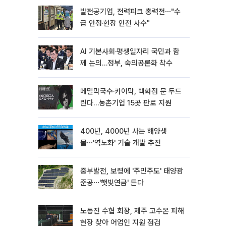
발전공기업, 전력피크 총력전⋯"수
급 안정·현장 안전 사수"
AI 기본사회·평생일자리 국민과 함
께 논의…정부, 숙의공론화 착수
메밀막국수·카이막, 백화점 문 두드
린다…농촌기업 15곳 판로 지원
400년, 4000년 사는 해양생
물⋯'역노화' 기술 개발 추진
중부발전, 보령에 '주민주도' 태양광
준공⋯'햇빛연금' 튼다
노동진 수협 회장, 제주 고수온 피해
현장 찾아 어업인 지원 점검