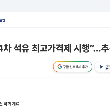
일반
4차 석유 최고가격제 시행”…추경
기사
구글 선호매체 추가
건 국회 계류