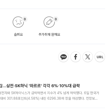
0
0
슬퍼요
추가취재 원해요
감…삼전·SK하닉 '와르르' 각각 6%·10%대 급락
삼성전자와 SK하이닉스가 급락하면서 지수가 4% 넘게 하락했다. 6일 한국거
비 301.88포인트(4.58%) 내린 6296.38에 장을 마감했다. 전장보다
스피는 장중 한때 6550.94까지 오르기도 했으나 6238.32까지 밀리기도 했