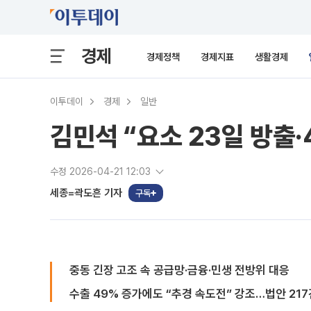
경제
경제정책
경제지표
생활경제
이투데이
경제
일반
김민석 “요소 23일 방출·
수정 2026-04-21 12:03
세종=곽도흔 기자
구독
중동 긴장 고조 속 공급망·금융·민생 전방위 대응
수출 49% 증가에도 “추경 속도전” 강조…법안 217