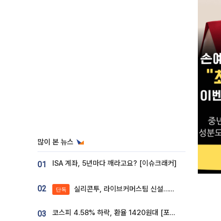
많이 본 뉴스
ISA 계좌, 5년마다 깨라고요? [이슈크래커]
01
02
실리콘투, 라이브커머스팀 신설…K뷰티 ‘글로벌 판매망’ 확대[K뷰티 라방戰]
단독
코스피 4.58% 하락, 환율 1420원대 [포토]
03