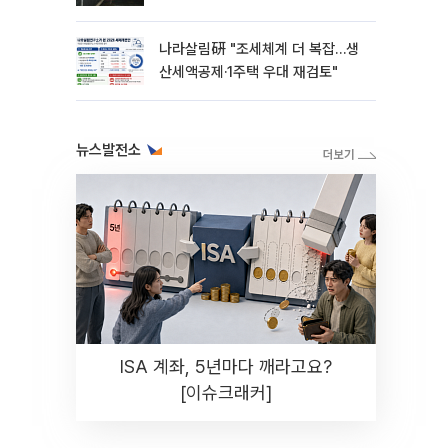
나라살림硏 "조세체계 더 복잡…생
산세액공제·1주택 우대 재검토"
뉴스발전소
ISA 계좌, 5년마다 깨라고요?
[이슈크래커]