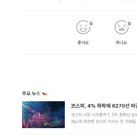
0
0
좋아요
화나요
주요 뉴스
코스피, 4% 하락에 6270선 마
코스피 시장 시가총액 1, 2위 종목인 
래소에 따르면 코스피 지수는 전 거래일 대
1.81% 내린 6478.75에 출발한 코
다. 이날 오전