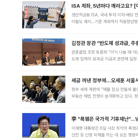
ISA 계좌, 5년마다 깨라고요? 
생산적금융 ISA, 국내 투자 이자·배당
이월도 폐지…기존 계좌까지 적용청년형 
는 5년마다 계좌를 해지하라는 건가요?”
편을
김정관 장관 “반도체 성과급, 
관훈클럽 초청 토론회 “이익 나눌 때 아
도체 업계의 성과급 지급과 관련해 일정
최근 상법·자본시장법 개정으로 기업 지
세금 꺼낸 정부에…오세훈 서울시장
정부 세제 개편에 “매물 잠김·전월세 불
부동산 해법 전쟁이 본격화하고 있다. 
드를 꺼내자 서울시는 전·월세 부담만 
李 "폭염은 국가적 기후재난"…냉
이재명 대통령은 6일 사상 최악의 폭염
안전 등 인명 피해를 막는 데 모든 행