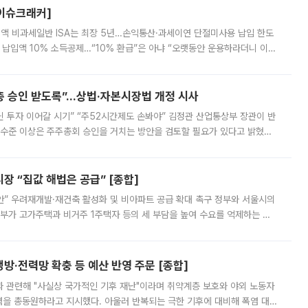
[이슈크래커]
 전액 비과세일반 ISA는 최장 5년…손익통산·과세이연 단절미사용 납입 한도
납입액 10% 소득공제…“10% 환급”은 아냐 “오랫동안 운용하라더니 이제
 ‘만능 절세 통장’으로 불리는 개인종합자산관리계좌(ISA)가 두 갈래로 개
주총 승인 받도록”…상법·자본시장법 개정 시사
닌 투자 이어갈 시기” “주52시간제도 손봐야” 김정관 산업통상부 장관이 반
 수준 이상은 주주총회 승인을 거치는 방안을 검토할 필요가 있다고 밝혔다.
배구조와 주주권 강화 논의가 이어지는 가운데, 핵심 연구인력에 대한
 “집값 해법은 공급” [종합]
안” 우려재개발·재건축 활성화 및 비아파트 공급 확대 촉구 정부와 서울시의
정부가 고가주택과 비거주 1주택자 등의 세 부담을 높여 수요를 억제하는 카
키울 것이라며 세금이 아닌 공급이 근본적인 처방이라고 전면 반박했다.
방·전력망 확충 등 예산 반영 주문 [종합]
과 관련해 "사실상 국가적인 기후 재난"이라며 취약계층 보호와 야외 노동자
정력을 총동원하라고 지시했다. 아울러 반복되는 극한 기후에 대비해 폭염 대응