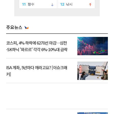
주요뉴스
코스피, 4% 하락에 6270선 마감…삼전
·SK하닉 '와르르' 각각 6%·10%대 급락
ISA 계좌, 5년마다 깨라고요? [이슈크래
커]