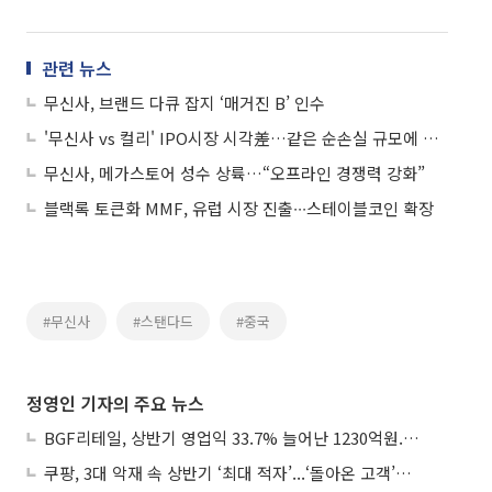
관련 뉴스
무신사, 브랜드 다큐 잡지 ‘매거진 B’ 인수
'무신사 vs 컬리' IPO시장 시각差…같은 순손실 규모에 해석 엇갈리는 이유
무신사, 메가스토어 성수 상륙…“오프라인 경쟁력 강화”
블랙록 토큰화 MMF, 유럽 시장 진출∙∙∙스테이블코인 확장
#무신사
#스탠다드
#중국
정영인 기자의 주요 뉴스
BGF리테일, 상반기 영업익 33.7% 늘어난 1230억원...2분기 영업익 22.3%↑
쿠팡, 3대 악재 속 상반기 ‘최대 적자’...‘돌아온 고객’에 수익성 반등 주목