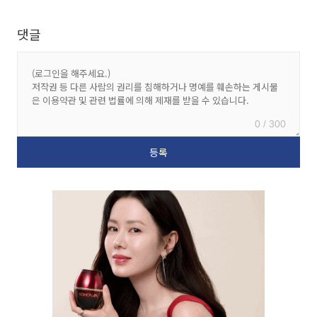
댓글
0 / 300