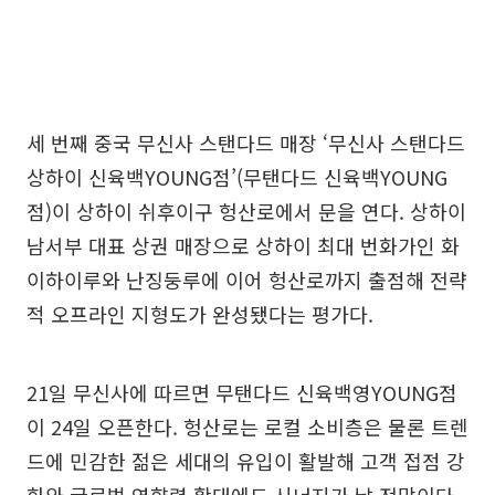
세 번째 중국 무신사 스탠다드 매장 ‘무신사 스탠다드
상하이 신육백YOUNG점’(무탠다드 신육백YOUNG
점)이 상하이 쉬후이구 헝산로에서 문을 연다. 상하이
남서부 대표 상권 매장으로 상하이 최대 번화가인 화
이하이루와 난징둥루에 이어 헝산로까지 출점해 전략
적 오프라인 지형도가 완성됐다는 평가다.
21일 무신사에 따르면 무탠다드 신육백영YOUNG점
이 24일 오픈한다. 헝산로는 로컬 소비층은 물론 트렌
드에 민감한 젊은 세대의 유입이 활발해 고객 접점 강
화와 글로벌 영향력 확대에도 시너지가 날 전망이다.