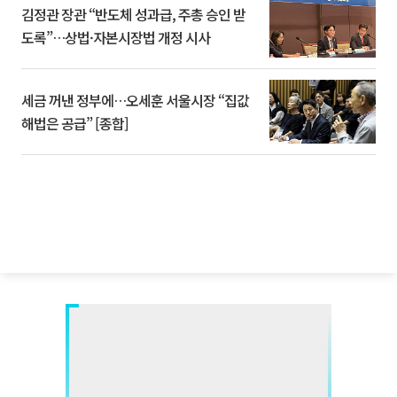
김정관 장관 “반도체 성과급, 주총 승인 받
도록”…상법·자본시장법 개정 시사
세금 꺼낸 정부에…오세훈 서울시장 “집값
해법은 공급” [종합]