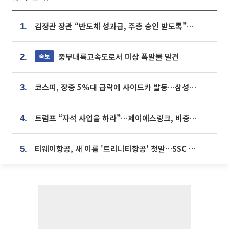
김정관 장관 “반도체 성과급, 주총 승인 받도록”…상법·자본시장법 개정 시사
1.
중부내륙고속도로서 미상 폭발물 발견
속보
2.
코스피, 장중 5%대 급락에 사이드카 발동…삼성·SK 동반 폭락
3.
트럼프 “자석 사업을 하라”…제이에스링크, 비중국 영구자석 공급망 구축 속도
4.
티웨이항공, 새 이름 '트리니티항공' 첫발…SSC 전략 본격화
5.