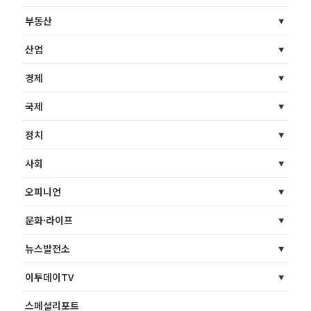
부동산
산업
경제
국제
정치
사회
오피니언
문화·라이프
뉴스발전소
이투데이TV
스페셜리포트