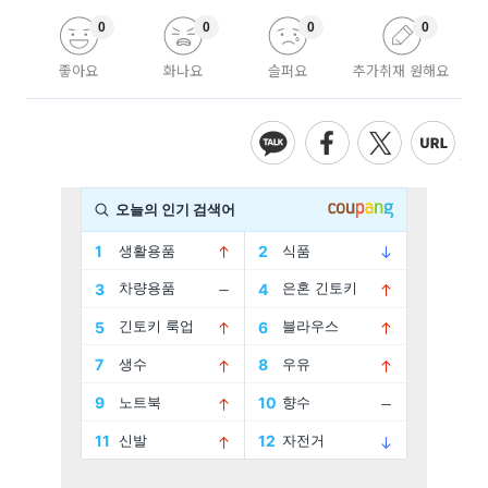
0
0
0
0
좋아요
화나요
슬퍼요
추가취재 원해요