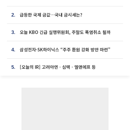
급등한 국제 금값…국내 금시세는?
2.
오늘 KBO 긴급 실행위원회, 주말도 폭염취소 될까
3.
삼성전자·SK하이닉스 “주주 환원 강화 방안 마련”
4.
[오늘의 IR] 고려아연ㆍ심텍ㆍ엘앤에프 등
5.