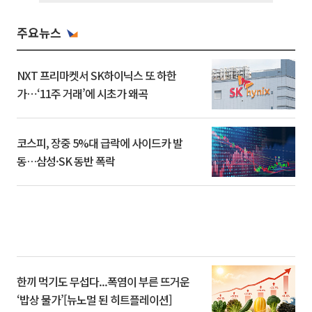
주요뉴스
NXT 프리마켓서 SK하이닉스 또 하한
가⋯‘11주 거래’에 시초가 왜곡
코스피, 장중 5%대 급락에 사이드카 발
동…삼성·SK 동반 폭락
한끼 먹기도 무섭다...폭염이 부른 뜨거운
‘밥상 물가’[뉴노멀 된 히트플레이션]