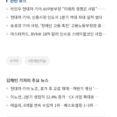
관련 뉴스
박민우 현대차·기아 AVP본부장 “미래차 경쟁은 사람”…실리콘밸리서 인재 전쟁 전면에
현대차·기아, 신흥시장 인도서 1분기 역대 최대 실적 썼다
송호성 기아 사장, ‘장애인 고용 촉진’ 고용노동부장관 표창 수상
마스터카드, BVNK 18억 달러 인수로 스테이블코인 사업 본격 확장
#기아
#장애인의날
김채빈 기자의 주요 뉴스
현대차·기아 노조, 휴가 후 교섭 재개…하반기 생산 ‘분수령’
이노션, 2분기 영업익 22.4% 증가…CX 사업 확대로 성장세 지속
테슬라, 6개월 연속 수입차 1위…베스트셀링 1~3위 싹쓸이