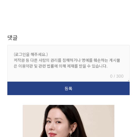
댓글
0 / 300