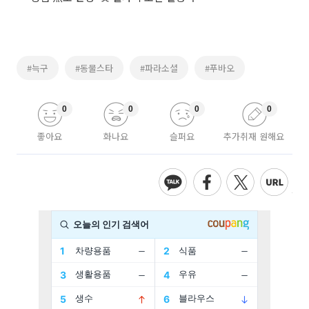
#늑구
#동물스타
#파라소셜
#푸바오
0
0
0
0
좋아요
화나요
슬퍼요
추가취재 원해요