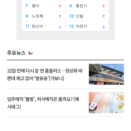
주요뉴스
22일 만에 다시 문 연 홈플러스…정상화 바
쁜데 재고 없어 ‘발동동’[가보니]
입추매직 '불발', 처서매직은 올까요? [해
시태그]