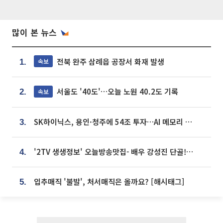
많이 본 뉴스
전북 완주 삼례읍 공장서 화재 발생
속보
1.
서울도 '40도'…오늘 노원 40.2도 기록
속보
2.
SK하이닉스, 용인·청주에 54조 투자…AI 메모리 생산기지 키운다
3.
'2TV 생생정보' 오늘방송맛집- 배우 강성진 단골! 쌀국수ㆍ푸팟퐁 커리 맛집 '블○○○'
4.
입추매직 '불발', 처서매직은 올까요? [해시태그]
5.