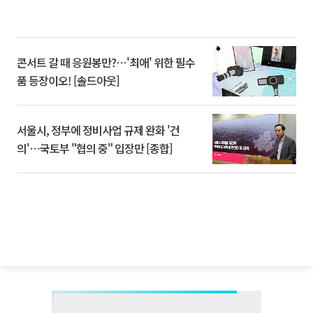
콘서트 갈 때 응원봉만?⋯'최애' 위한 필수
품 등장이오! [솔드아웃]
서울시, 정부에 정비사업 규제 완화 '건
의'⋯국토부 "협의 중" 입장만 [종합]