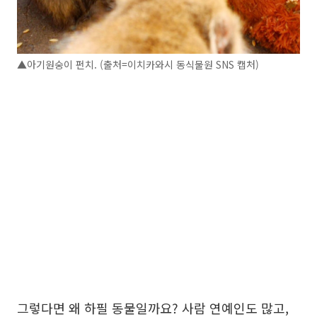
▲아기원숭이 펀치. (출처=이치카와시 동식물원 SNS 캡처)
그렇다면 왜 하필 동물일까요? 사람 연예인도 많고,