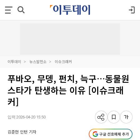
이투데이
뉴스발전소
이슈크래커
푸바오, 무뎅, 펀치, 늑구…동물원
스타가 탄생하는 이유 [이슈크래
커]
입력 2026-04-20 15:50
김준현 인턴 기자
구글 선호매체 추가