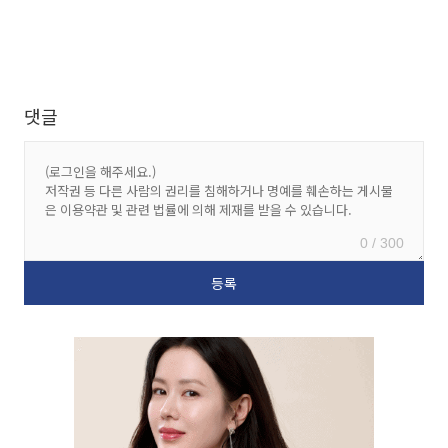
댓글
0 / 300