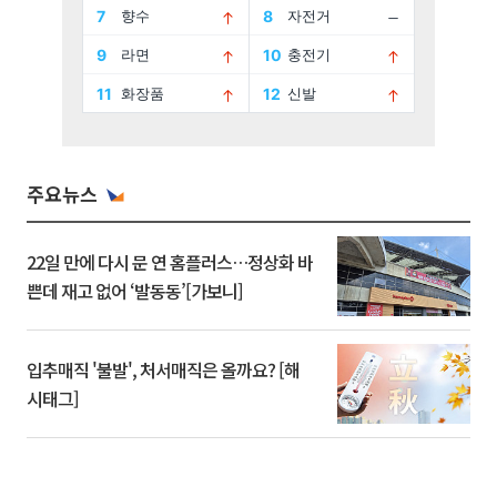
주요뉴스
22일 만에 다시 문 연 홈플러스…정상화 바
쁜데 재고 없어 ‘발동동’[가보니]
입추매직 '불발', 처서매직은 올까요? [해
시태그]