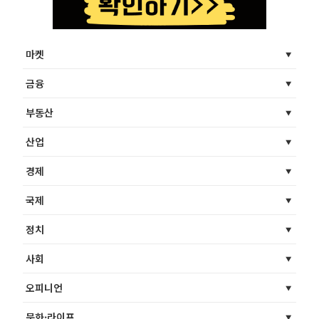
마켓
금융
부동산
산업
경제
국제
정치
사회
오피니언
문화·라이프