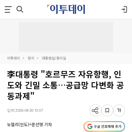
이투데이
정치
대통령실/총리실
李대통령 "호르무즈 자유항행, 인
도와 긴밀 소통…공급망 다변화 공
동과제"
입력 2026-04-20 13:07
뉴델리(인도)=문선영 기자
구글 선호매체 추가