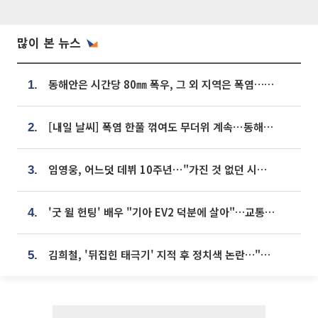
많이 본 뉴스
동해안은 시간당 80㎜ 폭우, 그 외 지역은 폭염…‘극과 극 날씨’
1.
[내일 날씨] 폭염 한풀 꺾여도 무더위 계속⋯동해안 이틀 연속 비
2.
임영웅, 어느덧 데뷔 10주년⋯"가진 것 없던 시절, 내 앞엔 20명의 팬뿐"
3.
'굿 윌 헌팅' 배우 "기아 EV2 덕분에 살아"…교통사고 후 안전성 극찬
4.
김희철, '뒤집힌 태극기' 지적 후 정치색 논란…"좌우 떠나 우리나라 국기"
5.