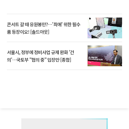
콘서트 갈 때 응원봉만?⋯'최애' 위한 필수
품 등장이오! [솔드아웃]
서울시, 정부에 정비사업 규제 완화 '건
의'⋯국토부 "협의 중" 입장만 [종합]