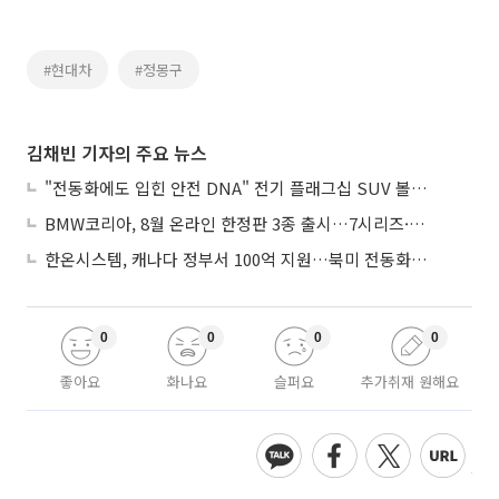
#현대차
#정몽구
김채빈 기자의 주요 뉴스
"전동화에도 입힌 안전 DNA" 전기 플래그십 SUV 볼보 'EX90'
BMW코리아, 8월 온라인 한정판 3종 출시…7시리즈·X7·M340i 투어링
한온시스템, 캐나다 정부서 100억 지원…북미 전동화 시장 가속
0
0
0
0
좋아요
화나요
슬퍼요
추가취재 원해요