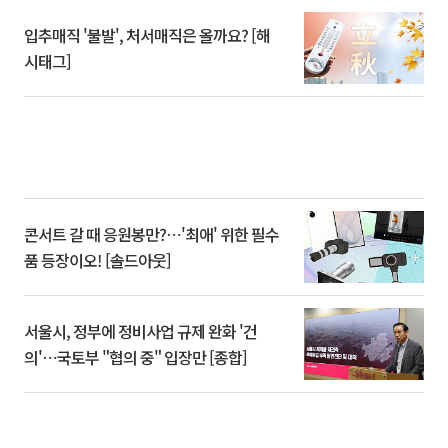
입추매직 '불발', 처서매직은 올까요? [해
시태그]
콘서트 갈 때 응원봉만?⋯'최애' 위한 필수
품 등장이오! [솔드아웃]
서울시, 정부에 정비사업 규제 완화 '건
의'⋯국토부 "협의 중" 입장만 [종합]