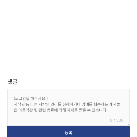
댓글
0 / 300