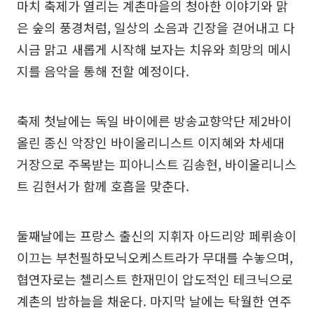
마치 축제가 열리는 계촌마을의 청아한 이야기와 맑
은 숲의 풍경처럼, 일상의 소음과 긴장을 걷어내고 다
시금 맑고 새롭게 시작해 보자는 치유와 희망의 메시
지를 음악을 통해 전할 예정이다.
축제 첫날에는 독일 바이에른 방송교향악단 제2바이
올린 종신 악장인 바이올리니스트 이지혜와 차세대
거장으로 주목받는 피아니스트 김송현, 바이올리니스
트 김현서가 함께 호흡을 맞춘다.
둘째날에는 프랑스 출신의 지휘자 아드리앙 페뤼숑이
이끄는 부천필하모닉오케스트라가 무대를 수놓으며,
협연자로는 첼리스트 한재민이 압도적인 테크닉으로
계촌의 밤하늘을 채운다. 마지막 날에는 탁월한 연주