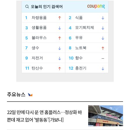
주요뉴스
22일 만에 다시 문 연 홈플러스…정상화 바
쁜데 재고 없어 ‘발동동’[가보니]