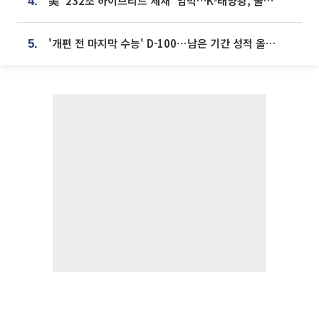
美 ‘232조 하이브리드 제재’ 임박…K-태양광, 불확실성 털고 날개 다나
4.
'개편 전 마지막 수능' D-100⋯남은 기간 성적 올릴 전략은
5.