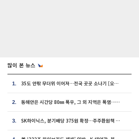
많이 본 뉴스
35도 안팎 무더위 이어져…전국 곳곳 소나기 [오늘 날씨]
1.
동해안은 시간당 80㎜ 폭우, 그 외 지역은 폭염…‘극과 극 날씨’
2.
SK하이닉스, 분기배당 375원 확정…주주환원책 9월로 앞당겨 발표
3.