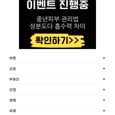
마켓
금융
부동산
산업
경제
국제