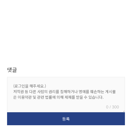
댓글
0 / 300