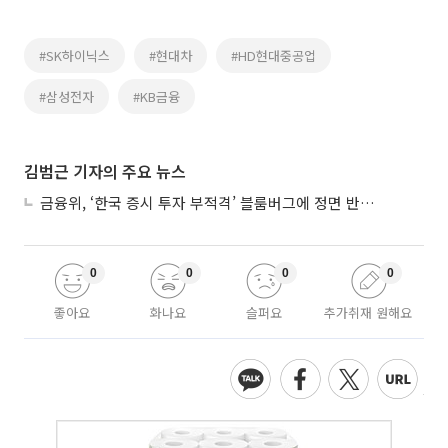
#SK하이닉스
#현대차
#HD현대중공업
#삼성전자
#KB금융
김범근 기자의 주요 뉴스
금융위, ‘한국 증시 투자 부적격’ 블룸버그에 정면 반박…“근거 불분명”
0
0
0
0
좋아요
화나요
슬퍼요
추가취재 원해요