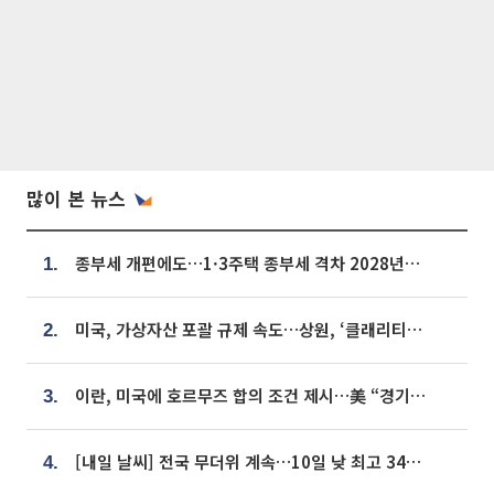
많이 본 뉴스
종부세 개편에도…1·3주택 종부세 격차 2028년부터 확대
1.
미국, 가상자산 포괄 규제 속도…상원, ‘클래리티법’ 9월 절차투표 추진
2.
이란, 미국에 호르무즈 합의 조건 제시…美 “경기 아직 안 끝나” [종합]
3.
[내일 날씨] 전국 무더위 계속…10일 낮 최고 34도 육박
4.