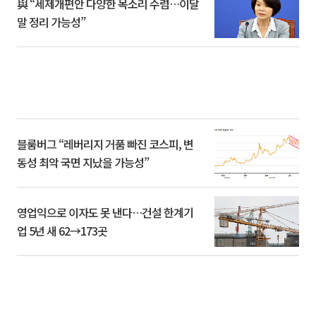
與 “세제개편안 다양한 목소리 수렴…이달
말 정리 가능성”
블룸버그 “레버리지 거품 빠진 코스피, 변
동성 최악 국면 지났을 가능성”
영업익으로 이자도 못 낸다…건설 한계기
업 5년 새 62→173곳