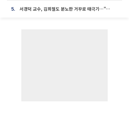
서경덕 교수, 김희철도 분노한 거꾸로 태극기⋯"엉터리는 아냐, 아쉬울 뿐"
5.