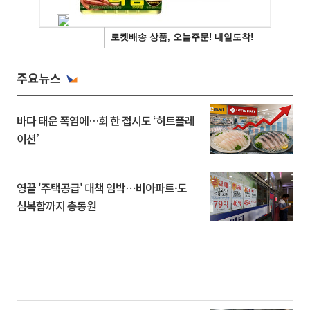
주요뉴스
바다 태운 폭염에…회 한 접시도 ‘히트플레
이션’
영끌 '주택공급' 대책 임박⋯비아파트·도
심복합까지 총동원