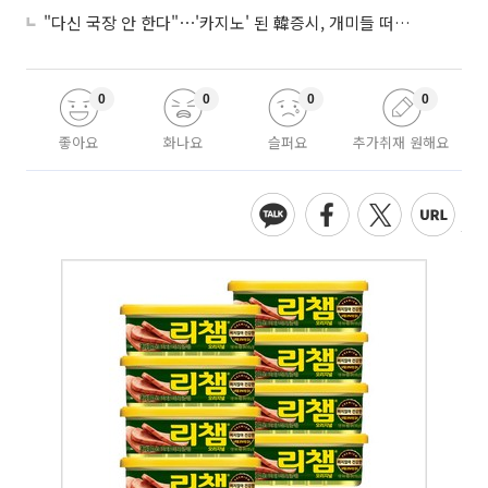
"다신 국장 안 한다"⋯'카지노' 된 韓증시, 개미들 떠난다
0
0
0
0
좋아요
화나요
슬퍼요
추가취재 원해요