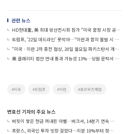
관련 뉴스
HD현대重, 美 최대 방산전시회 참가 “미국 함정 시장 공략”
트럼프, ‘22일 데드라인’ 못박아…“이란과 합의 불발 시 공습 재개”
“미국ㆍ이란 2차 종전 협상, 20일 월요일 파키스탄서 개최 전망”
美 클래리티 법안 연내 통과 가능성 13%…상원 문턱서 제동
#미국
#트럼프
#이란
#호르무즈해협
변효선 기자의 주요 뉴스
버핏이 쌓은 현금 꺼내든 아벨…버크셔, 14분기 연속 주식 순매도 종료
프랑스, 외국인 투자 빗장 걸었다⋯지분 10%부터 정부가 승인