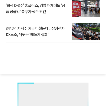
‘회생 D-3주’ 홈플러스, 영업 재개에도 ‘상
품 공급망’ 복구가 생존 관건
3445억 자사주 지급 마쳤는데...삼성전자
DX노조, 뒤늦은 '떼쓰기 집회'