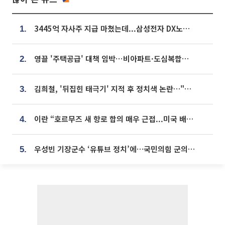
3445억 자사주 지급 마쳤는데...삼성전자 DX노조, 뒤늦은 '떼쓰기 집회'
1.
영끌 '주택공급' 대책 임박⋯비아파트·도심복합까지 총동원
2.
김희철, '뒤집힌 태극기' 지적 후 정치색 논란…"좌우 떠나 우리나라 국기"
3.
이란 “호르무즈 새 항로 합의 매우 근접...미국 배상 먼저”
4.
우성빈 기장군수 ‘유튜브 정치’에…국민의힘 군의원들 집단 반발
5.