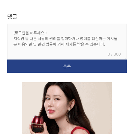
댓글
0 / 300