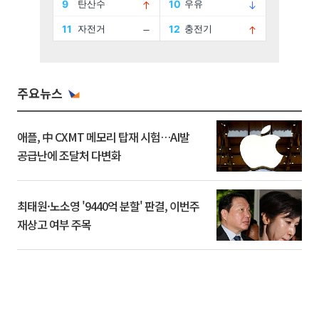
주요뉴스
애플, 中 CXMT 메모리 탑재 시험…AI발
공급난에 조달처 다변화
최태원·노소영 '9440억 분할' 판결, 이번주
재상고 여부 주목