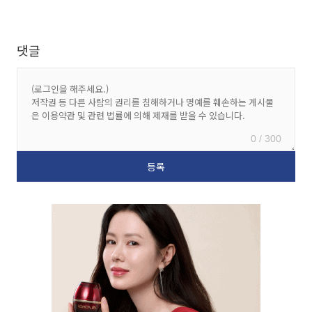
댓글
0 / 300