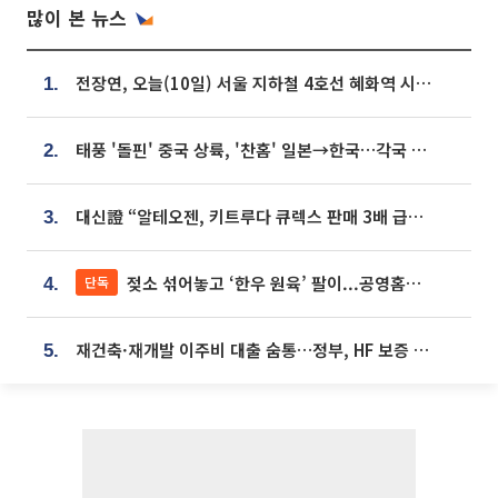
많이 본 뉴스
전장연, 오늘(10일) 서울 지하철 4호선 혜화역 시위…1호선 용산역 무정차
1.
태풍 '돌핀' 중국 상륙, '찬홈' 일본→한국…각국 기상청 예상 경로는?
2.
대신證 “알테오젠, 키트루다 큐렉스 판매 3배 급증…목표가 41만원 상향”
3.
젖소 섞어놓고 ‘한우 원육’ 팔이...공영홈쇼핑 표기·검증 구멍
단독
4.
재건축·재개발 이주비 대출 숨통…정부, HF 보증 신설 추진
5.