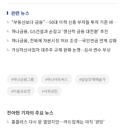
관련 뉴스
“부동산보다 금융”⋯50대 이하 신흥 부자들 투자 기준 바뀌었다
하나금융, GS건설과 손잡고 ‘생산적 금융 대전환’ 추진
하나금융, 전북에 자본시장 허브 조성⋯국민연금 연계 강화
가상자산사업자 대주주 규제 완화 논쟁∙∙∙심사 변수 부상
#하나금융그룹
#하나아트버스
#발달장애예술가
#미술공모전
#사회공헌
전아현 기자의 주요 뉴스
홈플러스 다시 문 열었지만⋯카드업계는 아직 '관망'