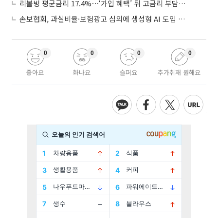
리볼빙 평균금리 17.4%⋯‘가입 혜택’ 뒤 고금리 부담 주의
손보협회, 과실비율·보험광고 심의에 생성형 AI 도입 추진
0
0
0
0
좋아요
화나요
슬퍼요
추가취재 원해요