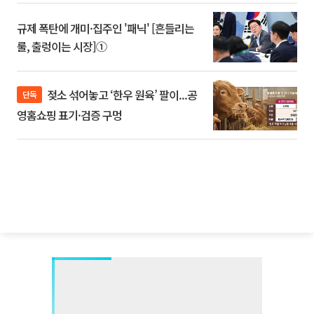
규제 폭탄에 개미·집주인 '패닉' [흔들리는
룰, 출렁이는 시장]①
젖소 섞어놓고 ‘한우 원육’ 팔이...공
단독
영홈쇼핑 표기·검증 구멍