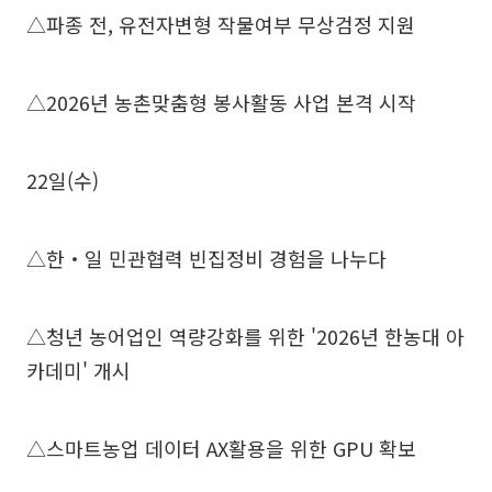
△파종 전, 유전자변형 작물여부 무상검정 지원
△2026년 농촌맞춤형 봉사활동 사업 본격 시작
22일(수)
△한‧일 민관협력 빈집정비 경험을 나누다
△청년 농어업인 역량강화를 위한 '2026년 한농대 아
카데미' 개시
△스마트농업 데이터 AX활용을 위한 GPU 확보