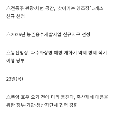
△전통주 관광·체험 공간, ‘찾아가는 양조장’ 5개소
신규 선정
△2026년 농촌용수개발사업 신규지구 선정
△농진청장, 과수화상병 예방 개화기 약제 방제 적기
이행 당부
23일(목)
△폭염·호우 오기 전에 미리 뭉친다, 축산재해 대응을
위한 정부·기관·생산자단체 협력 강화