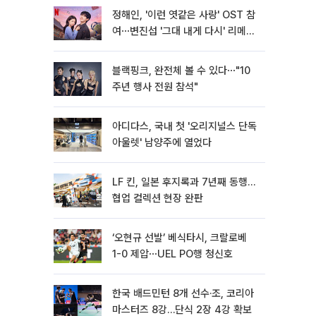
정해인, '이런 엿같은 사랑' OST 참
여⋯변진섭 '그대 내게 다시' 리메이
크
블랙핑크, 완전체 볼 수 있다⋯"10
주년 행사 전원 참석"
아디다스, 국내 첫 '오리지널스 단독
아울렛' 남양주에 열었다
LF 킨, 일본 후지록과 7년째 동행…
협업 컬렉션 현장 완판
‘오현규 선발’ 베식타시, 크랄로베
1-0 제압⋯UEL PO행 청신호
한국 배드민턴 8개 선수·조, 코리아
마스터즈 8강…단식 2장 4강 확보