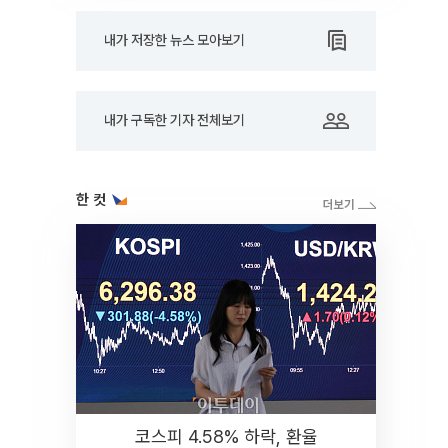
내가 저장한 뉴스 모아보기
내가 구독한 기자 전체보기
한 컷
코스피 4.58% 하락, 환율