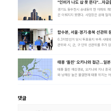
"인허가 나도 삽 못 뜬다"…자금
경기도 동두천시 송내동의 한 아파트 개
은 이뤄지지 못했다. 사업장은 공매 절차
3차 공매까지 진행됐으나 모두 유찰됐다.
후
합수본, 서울·경기·충북 선관위 등
6.3지방선거 당시 투표용지 부족 사태
관위와 시, 군, 구 단위 선관위를 추가
부(김태훈 서울중앙지검 3차장검사)는 
태풍 '돌핀' 오키나와 접근…일
태풍 돌핀 예상경로, 오키나와 지나 중
와 남해상 높은 물결현재 태풍 위치는 어
강한 세력을 유지한 채 일본 오키나와와
댓글