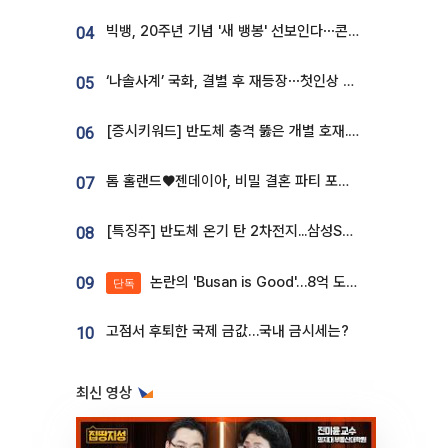
빅뱅, 20주년 기념 '새 뱅봉' 선보인다⋯콘서트 앞두고 팝업 개최
04
‘나솔사계’ 국화, 결별 후 재등장⋯첫인상 투표 휩쓸고 ‘인기녀’ 등극
05
[증시키워드] 반도체 충격 뚫은 개별 호재...포스코퓨처엠·에코프로·한화솔루션 '눈길'
06
톰 홀랜드♥젠데이아, 비밀 결혼 파티 포착⋯호텔 대관비만 9억
07
[특징주] 반도체 온기 탄 2차전지...삼성SDI, 장 초반 7% 넘게 껑충
08
논란의 'Busan is Good'…8억 도시브랜드, 용산 대통령실 CI 업체가 수행
09
단독
고점서 후퇴한 국제 금값…국내 금시세는?
10
최신 영상