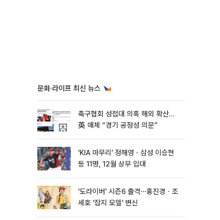
문화·라이프 최신 뉴스
축구협회 성접대 의혹 해외 확산…
英 매체 “경기 공정성 의문”
‘KIA 마무리’ 정해영ㆍ삼성 이승현
등 11명, 12월 상무 입대
'도라이버' 시즌6 출격⋯홍진경ㆍ조
세호 '잡지 모델' 변신