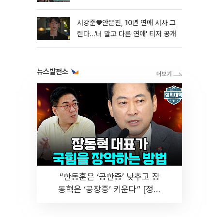
서강준♥안은진, 10년 연애 서사 그
린다…'너 말고 다른 연애' 티저 공개
뉴스발전소
“한동훈은 ‘공한증’ 낮추고 장
동혁은 ‘공장증’ 키운다” [정치
대학]