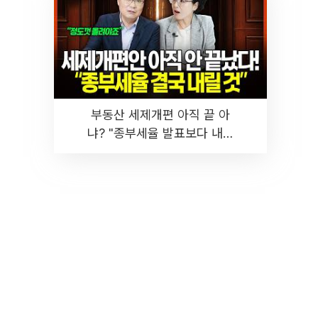
부동산 세제개편 아직 끝 아
냐? "종부세율 발표보다 내릴
것" 장기거주·양도세 전망 I 집
땅지성 I 김인만, 진미윤