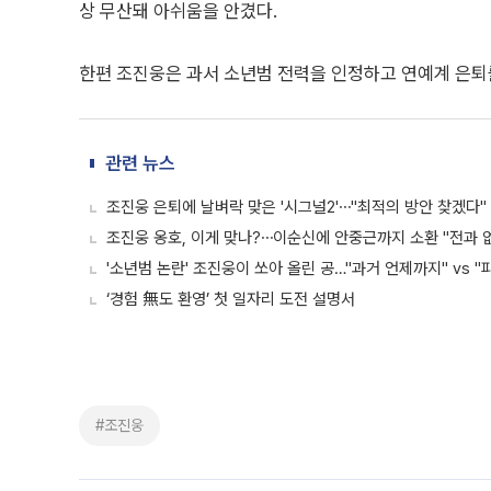
상 무산돼 아쉬움을 안겼다.
한편 조진웅은 과서 소년범 전력을 인정하고 연예계 은퇴
관련 뉴스
조진웅 은퇴에 날벼락 맞은 '시그널2'⋯"최적의 방안 찾겠다"
조진웅 옹호, 이게 맞나?⋯이순신에 안중근까지 소환 "전과 없
'소년범 논란' 조진웅이 쏘아 올린 공…"과거 언제까지" vs "
‘경험 無도 환영’ 첫 일자리 도전 설명서
#조진웅