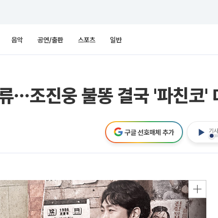
음악
공연/출판
스포츠
일반
성 보류⋯조진웅 불똥 결국 '파친코
기사
구글 선호매체 추가