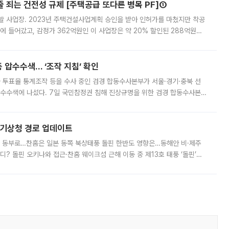
줄 죄는 건전성 규제 [주택공급 또다른 병목 PF]①
발 사업장. 2023년 주택건설사업계획 승인을 받아 인허가를 마쳤지만 착공
에 들어갔고, 감정가 362억원인 이 사업장은 약 20% 할인된 288억원에
 현재는 4차 공매를 위한 조건 협의가 진행 중이다. 수도권의 주요 주거 배
 압수수색… ‘조작 지침’ 확인
와 투표율 통계조작 등을 수사 중인 검경 합동수사본부가 서울·경기·충북 선
 압수수색에 나섰다. 7일 국민참정권 침해 진상규명을 위한 검경 합동수사본
추가 증거 확보를 위해 중앙선관위, 서울시·경기도·충청북도 선관위, 김포시
본기상청 경로 업데이트
국 동부로…찬홈은 일본 동쪽 북상태풍 돌핀 한반도 영향은…동해안 비·제주
디? 돌핀 오키나와 접근·찬홈 웨이크섬 근해 이동 중 제13호 태풍 ‘돌핀’이
 아마미 지방에 접근하고 있다. 돌핀은 오키나와 부근을 지난 뒤 동중국해