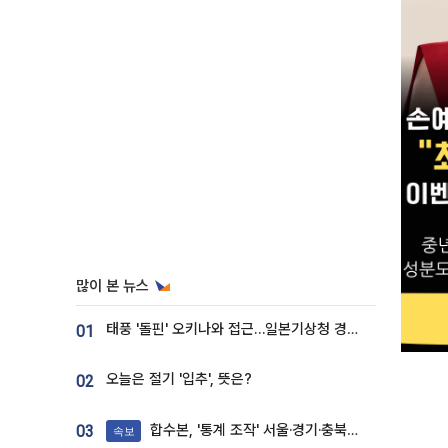
많이 본 뉴스
태풍 '돌핀' 오키나와 접근…일본기상청 경로 업데이트
01
오늘은 절기 '입추', 뜻은?
02
합수본, '통계 조작' 서울·경기·충북 선관위 등 추가 압수수색
03
속보