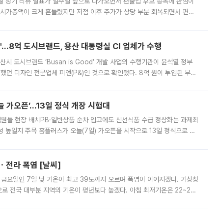
월 정기 리뷰 발표가 일주일 앞으로 다가오면서 편출입 후보 종목에 관심이
 시가총액이 크게 흔들렸지만 저점 이후 주가가 상당 부분 회복되면서 편입
다시 부각되고 있다. 7일 금융투자업계에 따르면 MSCI는 한국시간으로 오는
od'…8억 도시브랜드, 용산 대통령실 CI 업체가 수행
시 도시브랜드 ‘Busan is Good’ 개발 사업의 수행기관이 윤석열 정부
여했던 디자인 전문업체 피앤(P&)인 것으로 확인됐다. 8억 원이 투입된 부산
 부족과 디자인 정체성 논란에 휩싸였던 만큼, 사업 선정 과정과 결과물에
 가오픈’...13일 정식 개장 시험대
.직원들 현장 배치PB·일반상품 순차 입고에도 신선식품 수급 정상화는 과제최
 높일지 주목 홈플러스가 오늘(7일) 가오픈을 시작으로 13일 정식으로 재
직원들이 현장 배치되고, PB 상품과 함께 일반 상품 납품도 순차적으로 진행
ㆍ전라 폭염 [날씨]
 금요일인 7일 낮 기온이 최고 39도까지 오르며 폭염이 이어지겠다. 기상청
로 전국 대부분 지역의 기온이 평년보다 높겠다. 아침 최저기온은 22~27
 대부분 지역에 폭염특보가 발효된 가운데 최고체감온도는 35도 안팎까지 올라