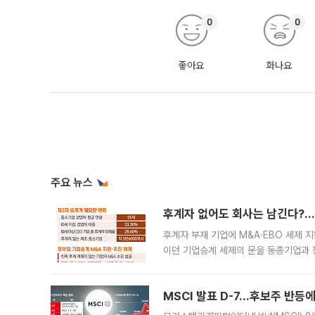
0
0
좋아요
화나요
주요 뉴스
후계자 없어도 회사는 남긴다?…‘
후계자 부재 기업에 M&A·EBO 세제 
이던 기업승계 세제의 문을 동종기업과 
대신 M&A나 임직원 인수(EBO)를 통
늘
MSCI 발표 D-7…후보주 반등