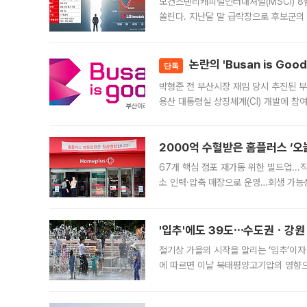
모건스탠리캐피털인터내셔널(MSCI) 8
쏠린다. 지난달 말 급락장으로 후보군의
가능성과 지수 추종 자금 유입 기대가 
논란의 'Busan is Go
단독
박형준 전 부산시장 재임 당시 추진된 부산
용산 대통령실 상징체계(CI) 개발에 참
도시브랜드 사업이 공개 이후 시민 공감
2000억 수혈받은 홈플러스 ‘오늘
67개 핵심 점포 재가동 위한 빌드업..
소 인력·압축 매장으로 운영…회생 가능성
영업을 시작한다. 핵심 점포 67개에는 
'입추'에도 39도⋯수도권ㆍ강원
절기상 가을의 시작을 알리는 ‘입추’이자
에 따르면 이날 북태평양고기압의 영향으
도, 낮 최고기온은 31~39도로, 전국