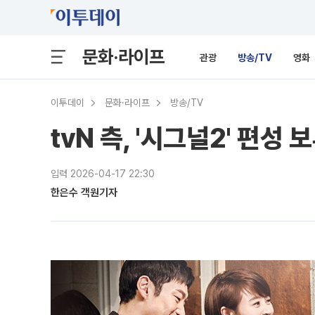
문화·라이프
관광
방송/TV
영화
이투데이
문화·라이프
방송/TV
tvN 측, '시그널2' 편
입력 2026-04-17 22:30
한은수 객원기자