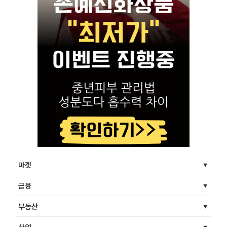
마켓
금융
부동산
산업