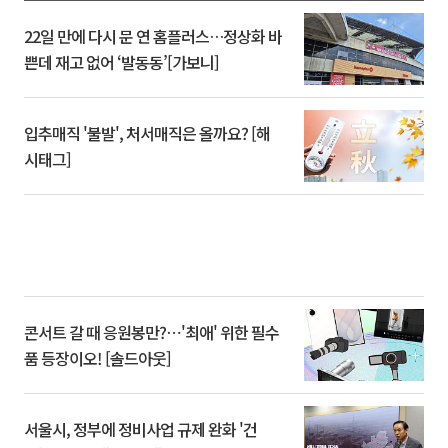
22일 만에 다시 문 연 홈플러스…정상화 바
쁜데 재고 없어 ‘발동동’[가보니]
입추매직 '불발', 처서매직은 올까요? [해
시태그]
콘서트 갈 때 응원봉만?⋯'최애' 위한 필수
품 등장이오! [솔드아웃]
서울시, 정부에 정비사업 규제 완화 '건