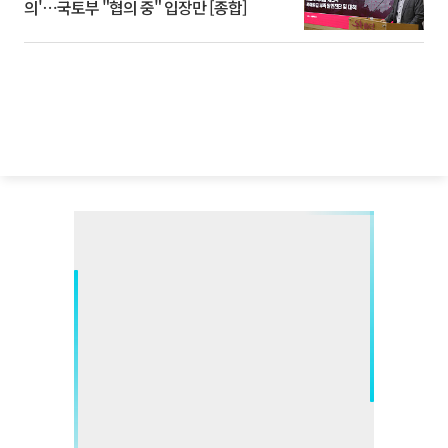
의'⋯국토부 "협의 중" 입장만 [종합]