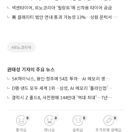
넥센타이어, 르노코리아 ‘필랑트’에 신차용 타이어 공급
美 클래리티 법안 연내 통과 가능성 13%…상원 문턱서 제동
#르노코리아
권태성 기자의 주요 뉴스
SK하이닉스, 용인·청주에 54조 투자…AI 메모리 생산기지 키운다
D램·낸드 모두 세계 1위…삼성, AI 메모리 '풀라인업'으로 승부
갤럭시 Z 폴드8, 사전판매 144만대 '역대 최대'…7년만에 갤노트10 기록 넘어
0
0
0
0
좋아요
화나요
슬퍼요
추가취재 원해요