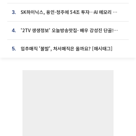
SK하이닉스, 용인·청주에 54조 투자…AI 메모리 생산기지 키운다
3.
'2TV 생생정보' 오늘방송맛집- 배우 강성진 단골! 쌀국수ㆍ푸팟퐁 커리 맛집 '블○○○'
4.
입추매직 '불발', 처서매직은 올까요? [해시태그]
5.