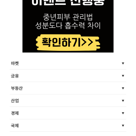
마켓
금융
부동산
산업
경제
국제