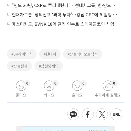
“인도 30년, CSR로 뿌리내렸다”…현대차그룹, 한·인도 가교 확대
현대차그룹, 정의선표 ‘과학 투자’…강남 GBC에 체험형 과학관 짓는다
마스터카드, BVNK 18억 달러 인수로 스테이블코인 사업 본격 확장
#SK하이닉스
#현대차
#삼성바이오로직스
#삼성전자
#삼천당제약
0
0
0
0
좋아요
화나요
슬퍼요
추가취재 원해요