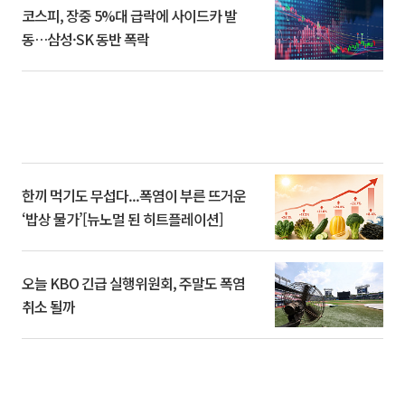
코스피, 장중 5%대 급락에 사이드카 발
동…삼성·SK 동반 폭락
한끼 먹기도 무섭다...폭염이 부른 뜨거운
‘밥상 물가’[뉴노멀 된 히트플레이션]
오늘 KBO 긴급 실행위원회, 주말도 폭염
취소 될까