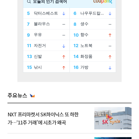
주요뉴스
NXT 프리마켓서 SK하이닉스 또 하한
가⋯‘11주 거래’에 시초가 왜곡