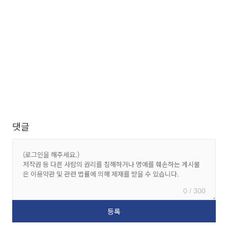
댓글
0 / 300