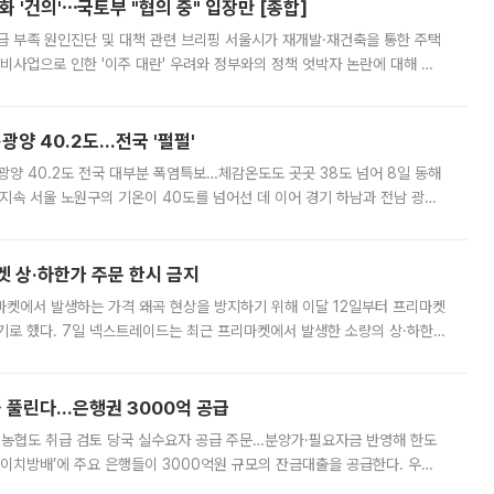
 '건의'⋯국토부 "협의 중" 입장만 [종합]
급 부족 원인진단 및 대책 관련 브리핑 서울시가 재개발·재건축을 통한 주택
비사업으로 인한 '이주 대란' 우려와 정부와의 정책 엇박자 논란에 대해 정
실장은 2031년까지 31만 가구 착공 목표에 차질이 없다는 입장이나,
·광양 40.2도…전국 '펄펄'
·광양 40.2도 전국 대부분 폭염특보…체감온도도 곳곳 38도 넘어 8일 동해
지속 서울 노원구의 기온이 40도를 넘어선 데 이어 경기 하남과 전남 광양
. 전국 대부분 지역에 폭염특보가 내려진 가운데 곳곳에서 39~40도 안팎
켓 상·하한가 주문 한시 금지
마켓에서 발생하는 가격 왜곡 현상을 방지하기 위해 이달 12일부터 프리마켓
기로 했다. 7일 넥스트레이드는 최근 프리마켓에서 발생한 소량의 상·하한
, 주문 오류로 인한 가격 급등락을 최소화하기 위한 비상 대응방안을 발표
 풀린다…은행권 3000억 공급
리·농협도 취급 검토 당국 실수요자 공급 주문…분양가·필요자금 반영해 한도
에이치방배’에 주요 은행들이 3000억원 규모의 잔금대출을 공급한다. 우리
하고 있어 향후 공급 규모가 늘어날 전망이다. 7일 금융권에 따르면 KB국