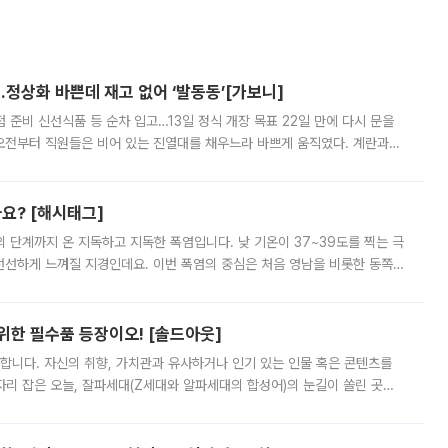
…정상화 바쁜데 재고 없어 ‘발동동’[가보니]
준비 신선식품 등 순차 입고…13일 정식 개장 목표 22일 만에 다시 문을
오전부터 직원들은 비어 있는 진열대를 채우느라 바쁘게 움직였다. 계란과
리를 잡기 시작했지만, 매장 곳곳엔 여전히 텅 빈 매대가 먼저 눈에 들어왔
까요? [해시태그]
’의 단계까지 온 지독하고 지독한 폭염입니다. 낮 기온이 37~39도를 찍는 극
 선선하게 느껴질 지경인데요. 이번 폭염의 중심은 처음 영남을 비롯한 동쪽
 북서풍이 산맥을 넘어 영남 쪽으로 내려오면서 뜨겁고 건조해졌는데요.
 위한 필수품 등장이오! [솔드아웃]
합니다. 자신의 취향, 가치관과 유사하거나 인기 있는 인물 혹은 콘텐츠를
'가 자리 잡은 오늘, 잘파세대(Z세대와 알파세대의 합성어)의 눈길이 쏠린 곳은
리는 공연장. 응원봉만큼이나 눈에 띄는 게 있습니다. 공연이 시작되기