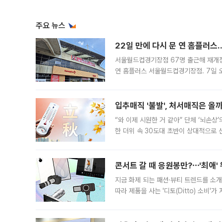
주요 뉴스
22일 만에 다시 문 연 홈플러스
서울월드컵경기장점 67명 출근해 재개점 
연 홈플러스 서울월드컵경기장점. 7일 
우유, 과일 같은 신선식품이 차근차근 자
입추매직 '불발', 처서매직은 올
“와 이제 시원한 거 같아” 단체 ‘뇌손상
한 더위 속 30도대 초반이 상대적으로
지역에 있었습니다. 7월 말에는 서풍과
콘서트 갈 때 응원봉만?⋯'최애'
지금 화제 되는 패션·뷰티 트렌드를 소개
따라 제품을 사는 '디토(Ditto) 소비
어디일까요? 아이돌 콘서트 시작을 기다