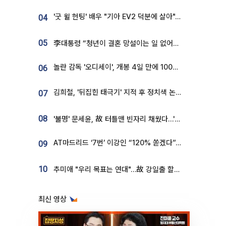
'굿 윌 헌팅' 배우 "기아 EV2 덕분에 살아"…교통사고 후 안전성 극찬
04
05
李대통령 “청년이 결혼 망설이는 일 없어야...제도상 불이익 조사”
놀란 감독 '오디세이', 개봉 4일 만에 100만 돌파⋯'왕사남' 보다 빠르다
06
김희철, '뒤집힌 태극기' 지적 후 정치색 논란…"좌우 떠나 우리나라 국기"
07
08
'불명' 문세윤, 故 터틀맨 빈자리 채웠다…'거북이' 눈물의 최종 우승
AT마드리드 ‘7번’ 이강인 “120% 쏟겠다”⋯시메오네 감독 “필요한 선수”
09
10
추미애 "우리 목표는 연대"…故 강일출 할머니 흉상 제막
최신 영상