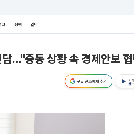
외교
정책
일반
면담…"중동 상황 속 경제안보 협
기사
구글 선호매체 추가