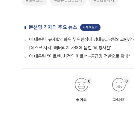
#경제안보
#한유럽연합협력
#공급망위기
문선영 기자의 주요 뉴스
자세히보기
이 대통령, 규제합리화위 부위원장에 김태유…국립외교원장
[데스크 시각] 레버리지 사태에 묻힌 ‘AI 청사진’
이 대통령 “아르헨, 최적의 파트너⋯공급망 전반으로 확대”
0
0
좋아요
화나요