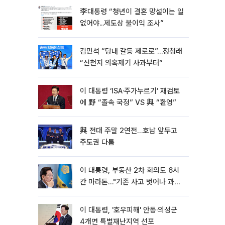
李대통령 “청년이 결혼 망설이는 일
없어야...제도상 불이익 조사”
김민석 “당내 갈등 제로로”…정청래
“신천지 의혹제기 사과부터”
이 대통령 ‘ISA·주가누르기’ 재검토
에 野 “졸속 국정” VS 與 “환영”
與 전대 주말 2연전…호남 앞두고
주도권 다툼
이 대통령, 부동산 2차 회의도 6시
간 마라톤…"기존 사고 벗어나 과감
히 실천"
이 대통령, '호우피해' 안동·의성군
4개면 특별재난지역 선포