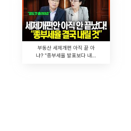
부동산 세제개편 아직 끝 아
냐? "종부세율 발표보다 내릴
것" 장기거주·양도세 전망 I 집
땅지성 I 김인만, 진미윤