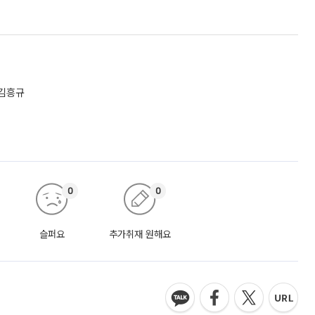
 김흥규
0
0
슬퍼요
추가취재 원해요