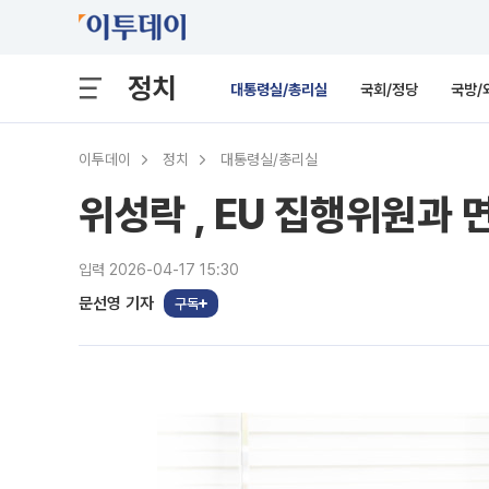
정치
대통령실/총리실
국회/정당
국방/
이투데이
정치
대통령실/총리실
위성락 , EU 집행위원과 
입력 2026-04-17 15:30
문선영 기자
구독