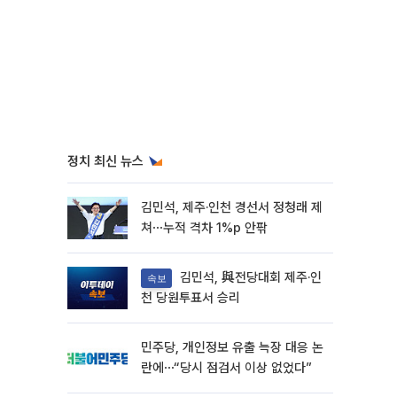
정치 최신 뉴스
김민석, 제주·인천 경선서 정청래 제
쳐⋯누적 격차 1%p 안팎
김민석, 與전당대회 제주·인
속보
천 당원투표서 승리
민주당, 개인정보 유출 늑장 대응 논
란에⋯“당시 점검서 이상 없었다”