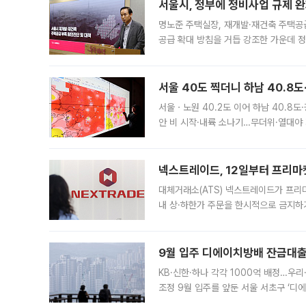
서울시, 정부에 정비사업 규제 완화
명노준 주택실장, 재개발·재건축 주택공
공급 확대 방침을 거듭 강조한 가운데 정
면 반박하고 나섰다. 명노준 서울시 주택
서울 40도 찍더니 하남 40.8도
서울ㆍ노원 40.2도 이어 하남 40.8도
안 비 시작·내륙 소나기…무더위·열대야 
에서도 40도를 웃도는 기온이 관측됐다
의 극심한
넥스트레이드, 12일부터 프리마
대체거래소(ATS) 넥스트레이드가 프리
내 상·하한가 주문을 한시적으로 금지하
가 체결 사례와 관련해 설명자료를 내고
9월 입주 디에이치방배 잔금대출
KB·신한·하나 각각 1000억 배정…우
조정 9월 입주를 앞둔 서울 서초구 ‘디
은행과 NH농협은행도 대출 취급을 검토