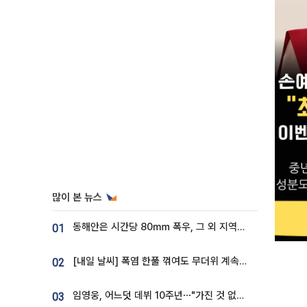
많이 본 뉴스
동해안은 시간당 80㎜ 폭우, 그 외 지역은 폭염…‘극과 극 날씨’
01
[내일 날씨] 폭염 한풀 꺾여도 무더위 계속⋯동해안 이틀 연속 비
02
임영웅, 어느덧 데뷔 10주년⋯"가진 것 없던 시절, 내 앞엔 20명의 팬뿐"
03