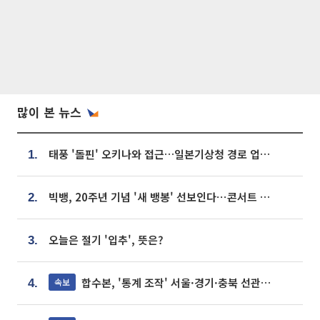
많이 본 뉴스
태풍 '돌핀' 오키나와 접근…일본기상청 경로 업데이트
1.
빅뱅, 20주년 기념 '새 뱅봉' 선보인다⋯콘서트 앞두고 팝업 개최
2.
오늘은 절기 '입추', 뜻은?
3.
합수본, '통계 조작' 서울·경기·충북 선관위 등 추가 압수수색
속보
4.