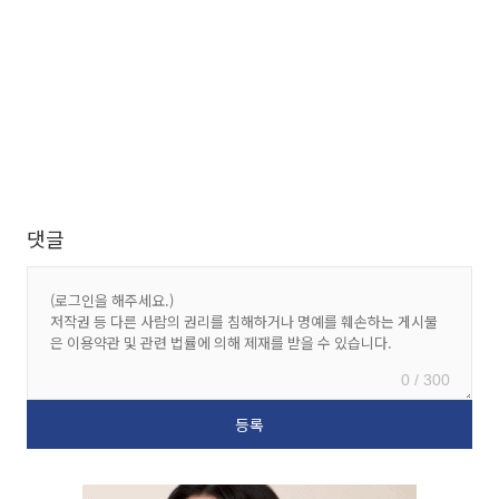
댓글
0 / 300