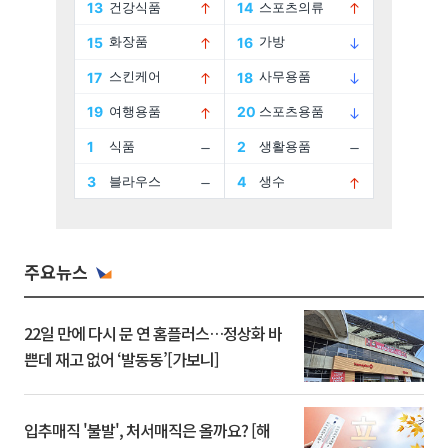
주요뉴스
22일 만에 다시 문 연 홈플러스…정상화 바
쁜데 재고 없어 ‘발동동’[가보니]
입추매직 '불발', 처서매직은 올까요? [해