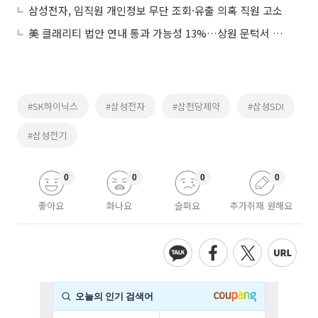
삼성전자, 임직원 개인정보 무단 조회·유출 의혹 직원 고소
美 클래리티 법안 연내 통과 가능성 13%…상원 문턱서 제동
#SK하이닉스
#삼성전자
#삼천당제약
#삼성SDI
#삼성전기
0
0
0
0
좋아요
화나요
슬퍼요
추가취재 원해요