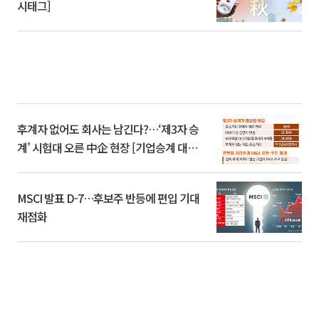
시태그]
후계자 없어도 회사는 남긴다?…‘제3자 승
계’ 시험대 오른 中企 현장 [기업승계 대전
환]
MSCI 발표 D-7…후보주 반등에 편입 기대
재점화