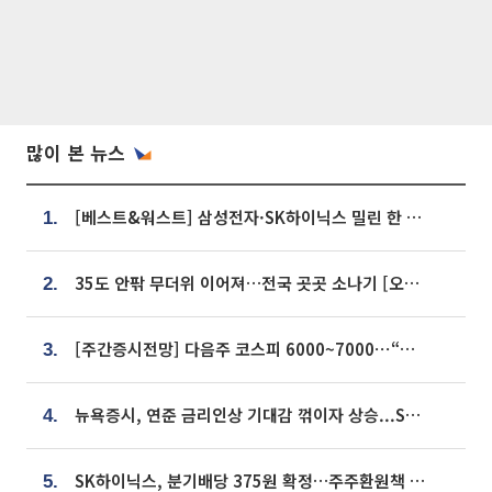
많이 본 뉴스
[베스트&워스트] 삼성전자·SK하이닉스 밀린 한 주…상상인증권은 85% 급등
1.
35도 안팎 무더위 이어져…전국 곳곳 소나기 [오늘 날씨]
2.
[주간증시전망] 다음주 코스피 6000~7000⋯“外人 수급은 정책이 변수”
3.
뉴욕증시, 연준 금리인상 기대감 꺾이자 상승...S&P500 사상 최고치 [종합]
4.
SK하이닉스, 분기배당 375원 확정…주주환원책 9월로 앞당겨 발표
5.