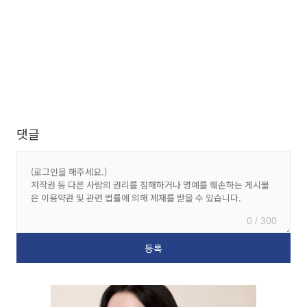
댓글
0 / 300