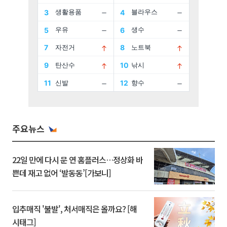
주요뉴스
22일 만에 다시 문 연 홈플러스…정상화 바
쁜데 재고 없어 ‘발동동’[가보니]
입추매직 '불발', 처서매직은 올까요? [해
시태그]