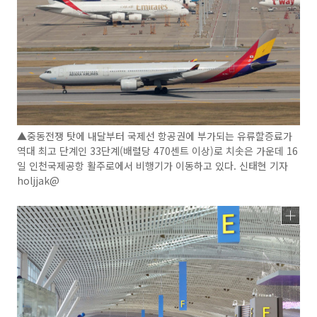
▲중동전쟁 탓에 내달부터 국제선 항공권에 부가되는 유류할증료가
역대 최고 단계인 33단계(배럴당 470센트 이상)로 치솟은 가운데 16
일 인천국제공항 활주로에서 비행기가 이동하고 있다. 신태현 기자
holjjak@