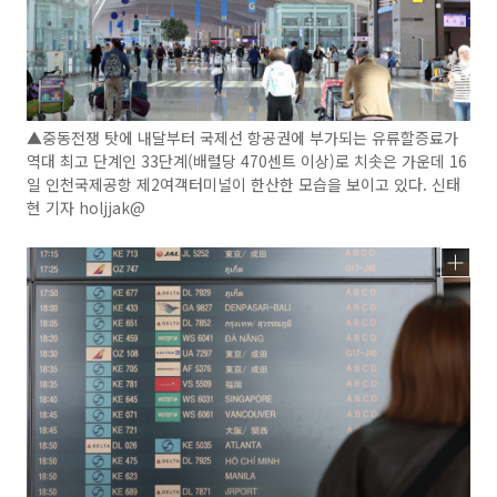
▲중동전쟁 탓에 내달부터 국제선 항공권에 부가되는 유류할증료가
역대 최고 단계인 33단계(배럴당 470센트 이상)로 치솟은 가운데 16
일 인천국제공항 제2여객터미널이 한산한 모습을 보이고 있다. 신태
현 기자 holjjak@