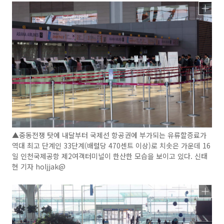
▲중동전쟁 탓에 내달부터 국제선 항공권에 부가되는 유류할증료가
역대 최고 단계인 33단계(배럴당 470센트 이상)로 치솟은 가운데 16
일 인천국제공항 제2여객터미널이 한산한 모습을 보이고 있다. 신태
현 기자 holjjak@