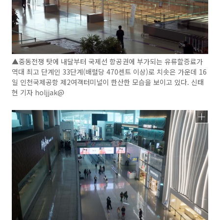
▲중동전쟁 탓에 내달부터 국제선 항공권에 부가되는 유류할증료가
역대 최고 단계인 33단계(배럴당 470센트 이상)로 치솟은 가운데 16
일 인천국제공항 제2여객터미널이 한산한 모습을 보이고 있다. 신태
현 기자 holjjak@