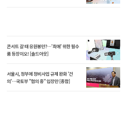
콘서트 갈 때 응원봉만?⋯'최애' 위한 필수
품 등장이오! [솔드아웃]
서울시, 정부에 정비사업 규제 완화 '건
의'⋯국토부 "협의 중" 입장만 [종합]