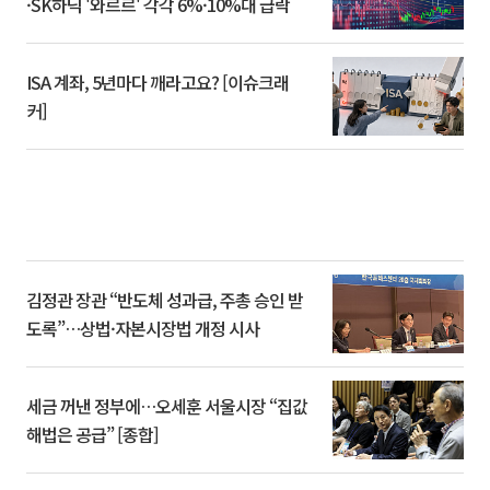
·SK하닉 '와르르' 각각 6%·10%대 급락
ISA 계좌, 5년마다 깨라고요? [이슈크래
커]
김정관 장관 “반도체 성과급, 주총 승인 받
도록”…상법·자본시장법 개정 시사
세금 꺼낸 정부에…오세훈 서울시장 “집값
해법은 공급” [종합]