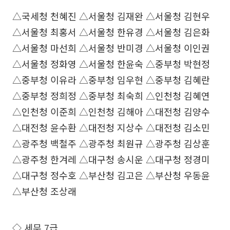
△국세청 천혜진 △서울청 김재완 △서울청 김현우
△서울청 최홍서 △서울청 한유경 △서울청 김은화
△서울청 마선희 △서울청 반미경 △서울청 이인권
△서울청 정화영 △서울청 한윤숙 △중부청 박현정
△중부청 이유라 △중부청 임우현 △중부청 김혜란
△중부청 정희정 △중부청 최숙희 △인천청 김혜연
△인천청 이준희 △인천청 김해아 △대전청 김양수
△대전청 윤수환 △대전청 지상수 △대전청 김소민
△광주청 백철주 △광주청 최원규 △광주청 김상훈
△광주청 한겨레 △대구청 송시운 △대구청 정경미
△대구청 정수호 △부산청 김고은 △부산청 우동윤
△부산청 조상래
◇ 세무 7급