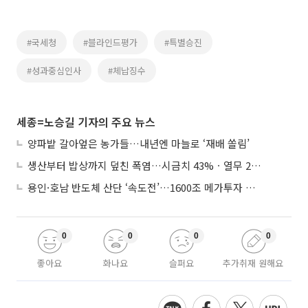
#국세청
#블라인드평가
#특별승진
#성과중심인사
#체납징수
세종=노승길 기자의 주요 뉴스
양파밭 갈아엎은 농가들…내년엔 마늘로 ‘재배 쏠림’
생산부터 밥상까지 덮친 폭염…시금치 43%ㆍ열무 28% 급등
용인·호남 반도체 산단 ‘속도전’…1600조 메가투자 이행 총력
0
0
0
0
좋아요
화나요
슬퍼요
추가취재 원해요