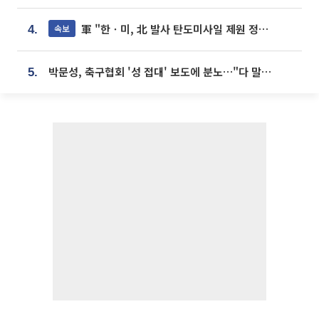
軍 "한ㆍ미, 北 발사 탄도미사일 제원 정밀분석 중"
속보
4.
박문성, 축구협회 '성 접대' 보도에 분노…"다 말아먹으려고 작정했나"
5.