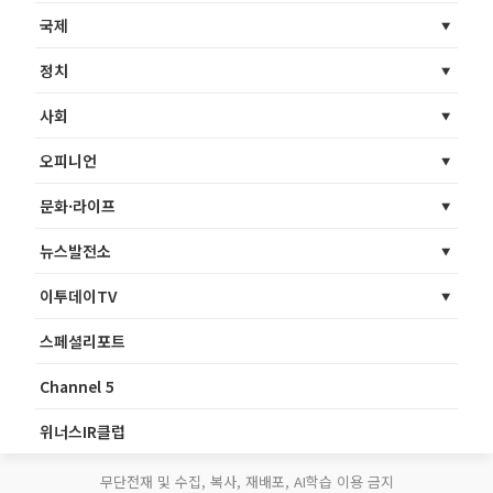
국제
정치
사회
오피니언
문화·라이프
뉴스발전소
이투데이TV
스페셜리포트
Channel 5
위너스IR클럽
무단전재 및 수집, 복사, 재배포, AI학습 이용 금지