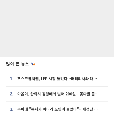
많이 본 뉴스
포스코퓨처엠, LFP 시장 뚫었다…배터리사와 대규모 장기 공급 합의
1.
아옳이, 한의사 김형배와 벌써 200일⋯꽃다발 들고 "프러포즈 아냐"
2.
추미애 "복지가 아니라 도민이 늘었다"…재정난 책임론 정면돌파
3.