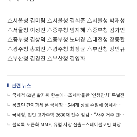
△서울청 김미림 △서울청 김희준 △서울청 박재성
△서울청 이성진 △중부청 임지혜 △중부청 김가민
△중부청 김상덕 △중부청 노태경 △대전청 장동환
△광주청 송희진 △광주청 최장균 △부산청 강민규
△부산청 김경진 △부산청 김영화
관련 뉴스
국세청 60년 발자취 한눈에…조세박물관 ‘인생잔치’ 특별전
묶였던 간이과세 푼 국세청…544개 상권 손질해 영세사업자 4만 명 숨통
국세청, 법인 고가주택 2630채 전수 점검…“사주 거주 땐 엄정 대응”
블랙록 토큰화 MMF, 유럽 시장 진출∙∙∙스테이블코인 확장