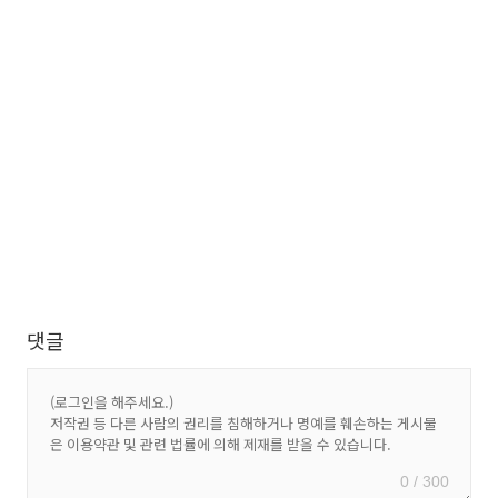
댓글
0 / 300