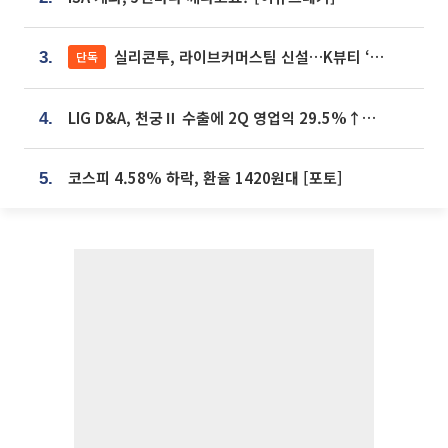
실리콘투, 라이브커머스팀 신설…K뷰티 ‘글로벌 판매망’ 확대[K뷰티 라방戰]
단독
3.
LIG D&A, 천궁Ⅱ 수출에 2Q 영업익 29.5%↑…수주잔고 24.6조 [종합]
4.
코스피 4.58% 하락, 환율 1420원대 [포토]
5.