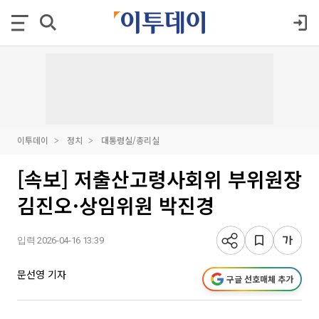
이투데이
정치
대통령실/총리실
[속보] 저출산고령사회위 부위원장
김진오·상임위원 박진경
입력 2026-04-16 13:39
문선영 기자
구글 선호매체 추가