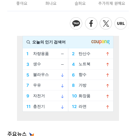
좋아요
화나요
슬퍼요
추가취재 원해요
주요뉴스