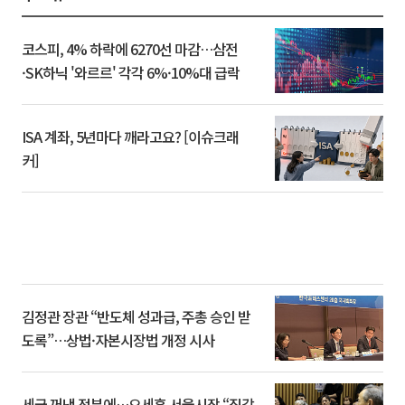
코스피, 4% 하락에 6270선 마감…삼전
·SK하닉 '와르르' 각각 6%·10%대 급락
ISA 계좌, 5년마다 깨라고요? [이슈크래
커]
김정관 장관 “반도체 성과급, 주총 승인 받
도록”…상법·자본시장법 개정 시사
세금 꺼낸 정부에…오세훈 서울시장 “집값