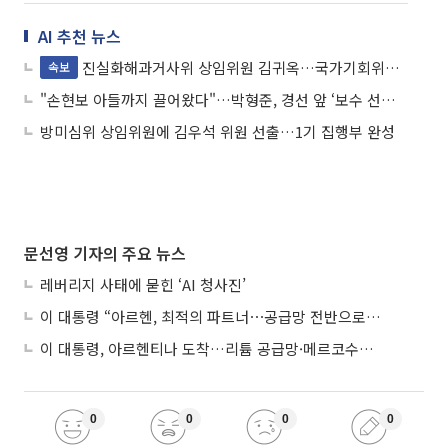
AI 추천 뉴스
진실화해과거사위 상임위원 김귀옥…국가기회위기대위위원장 이창훈
속보
"손현보 아들까지 끌어왔다"…박형준, 경선 앞 ‘보수 선명성’ 승부수
방미심위 상임위원에 김우석 위원 선출…1기 집행부 완성
문선영 기자의 주요 뉴스
레버리지 사태에 묻힌 ‘AI 청사진’
이 대통령 “아르헨, 최적의 파트너⋯공급망 전반으로 확대”
이 대통령, 아르헨티나 도착…리튬 공급망·메르코수르 협력 논의
0
0
0
0