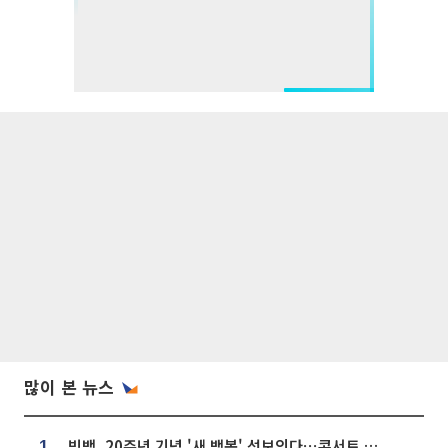
많이 본 뉴스
빅뱅, 20주년 기념 '새 뱅봉' 선보인다⋯콘서트 앞두고 팝업 개최
1.