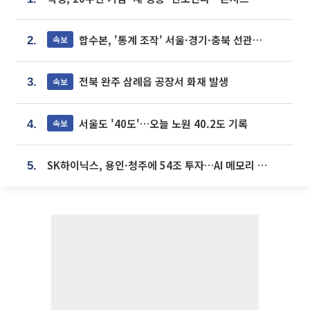
합수본, '통계 조작' 서울·경기·충북 선관위 등 추가 압수수색
속보
2.
전북 완주 삼례읍 공장서 화재 발생
속보
3.
서울도 '40도'…오늘 노원 40.2도 기록
속보
4.
SK하이닉스, 용인·청주에 54조 투자…AI 메모리 생산기지 키운다
5.