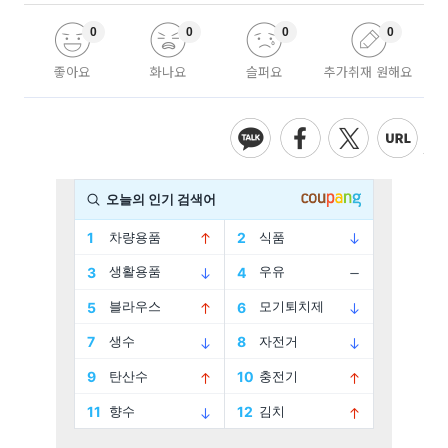
0
0
0
0
좋아요
화나요
슬퍼요
추가취재 원해요