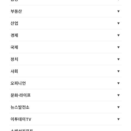
부동산
산업
경제
국제
정치
사회
오피니언
문화·라이프
뉴스발전소
이투데이TV
스페셜리포트