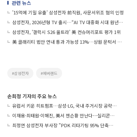
관련 뉴스
'15억에 기밀 유출' 삼성전자 前직원, 사문서위조 혐의 인정
삼성전자, 2026년형 TV 출시…“AI TV 대중화 시대 원년” 선언
삼성전자, '갤럭시 S26 울트라' 美 컨슈머리포트 평가 1위
美 클래리티 법안 연내 통과 가능성 13%…상원 문턱서 제동
#삼성전자
#에버랜드
손희정 기자의 주요 뉴스
유럽서 키운 히트펌프…삼성·LG, 국내 주거시장 공략 ‘속도’
이재용·최태원·이해진, 美서 젠슨황 만난다⋯실리콘밸리 집결하는 AI리더
최정연 삼성전자 부사장 "PDK 리타기팅 95% 단축…에이전트 AI 시범 활용"