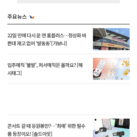
주요뉴스
22일 만에 다시 문 연 홈플러스…정상화 바
쁜데 재고 없어 ‘발동동’[가보니]
입추매직 '불발', 처서매직은 올까요? [해
시태그]
콘서트 갈 때 응원봉만?⋯'최애' 위한 필수
품 등장이오! [솔드아웃]