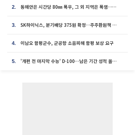
동해안은 시간당 80㎜ 폭우, 그 외 지역은 폭염…‘극과 극 날씨’
2.
SK하이닉스, 분기배당 375원 확정…주주환원책 9월로 앞당겨 발표
3.
이남오 함평군수, 군공항 소음피해 함평 보상 요구
4.
'개편 전 마지막 수능' D-100⋯남은 기간 성적 올릴 전략은
5.