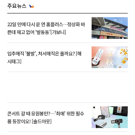
주요뉴스
22일 만에 다시 문 연 홈플러스…정상화 바
쁜데 재고 없어 ‘발동동’[가보니]
입추매직 '불발', 처서매직은 올까요? [해
시태그]
콘서트 갈 때 응원봉만?⋯'최애' 위한 필수
품 등장이오! [솔드아웃]