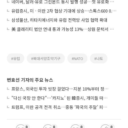
네이버, 달러·유로 그린본드 동시 발행 성공…첫 유로화 채권 발행해 유럽 투자자 기반 확대
유럽증시, 미ㆍ이란 2차 협상 기대에 상승⋯스톡스600 0.99%↑
삼성물산, 히타치에너지와 유럽 전력망 사업 협력 확대
美 클래리티 법안 연내 통과 가능성 13%…상원 문턱서 제동
#유럽
#북대서양조약기구
#NATO
#나토
변효선 기자의 주요 뉴스
프랑스, 외국인 투자 빗장 걸었다⋯지분 10%부터 정부가 승인
"다신 국장 안 한다"⋯'카지노' 된 韓증시, 개미들 떠난다
트럼프, 이란 공격 전격 취소…중동 ‘파국의 주말’ 피했다
0
0
0
0