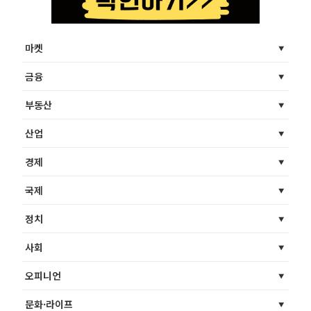
마켓
금융
부동산
산업
경제
국제
정치
사회
오피니언
문화·라이프