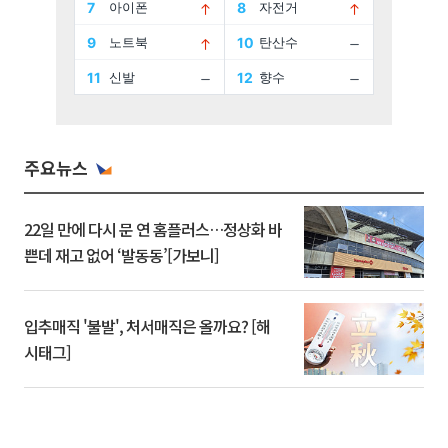
주요뉴스
22일 만에 다시 문 연 홈플러스…정상화 바
쁜데 재고 없어 ‘발동동’[가보니]
입추매직 '불발', 처서매직은 올까요? [해
시태그]