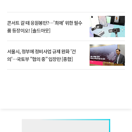
콘서트 갈 때 응원봉만?⋯'최애' 위한 필수
품 등장이오! [솔드아웃]
서울시, 정부에 정비사업 규제 완화 '건
의'⋯국토부 "협의 중" 입장만 [종합]