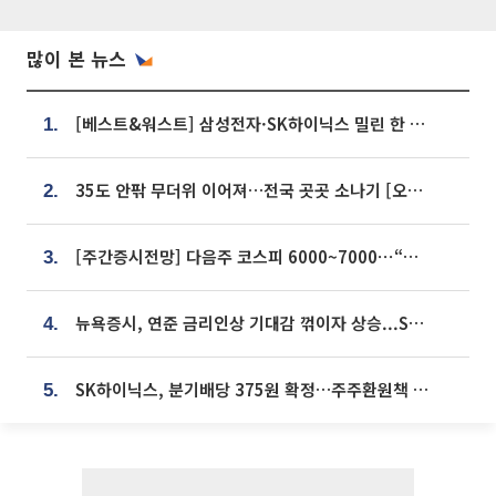
많이 본 뉴스
[베스트&워스트] 삼성전자·SK하이닉스 밀린 한 주…상상인증권은 85% 급등
1.
35도 안팎 무더위 이어져…전국 곳곳 소나기 [오늘 날씨]
2.
[주간증시전망] 다음주 코스피 6000~7000⋯“外人 수급은 정책이 변수”
3.
뉴욕증시, 연준 금리인상 기대감 꺾이자 상승...S&P500 사상 최고치 [종합]
4.
SK하이닉스, 분기배당 375원 확정…주주환원책 9월로 앞당겨 발표
5.