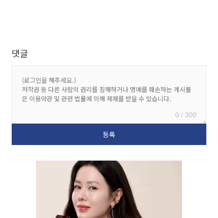
댓글
0 / 300