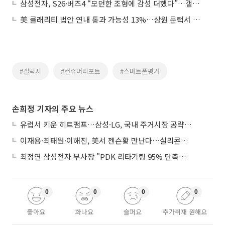
삼성전자, S26·버즈4 “모던한 조형에 감성 더했다”…갤럭시 디자인 진화
美 클래리티 법안 연내 통과 가능성 13%…상원 문턱서 제동
#갤럭시
#컨슈머리포트
#스마트폰평가
손희정 기자의 주요 뉴스
유럽서 키운 히트펌프…삼성·LG, 국내 주거시장 공략 ‘속도’
이재용·최태원·이해진, 美서 젠슨황 만난다⋯실리콘밸리 집결하는 AI리더
최정연 삼성전자 부사장 "PDK 리타기팅 95% 단축…에이전트 AI 시범 활용"
0
0
0
0
좋아요
화나요
슬퍼요
추가취재 원해요