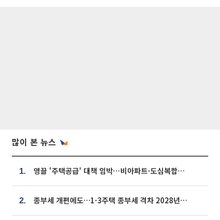
많이 본 뉴스
영끌 '주택공급' 대책 임박⋯비아파트·도심복합까지 총동원
1.
종부세 개편에도…1·3주택 종부세 격차 2028년부터 확대
2.