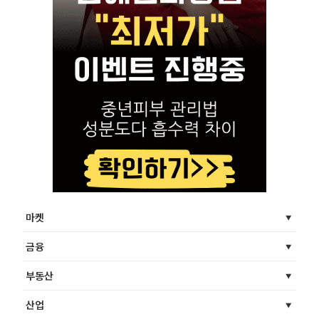
마켓
금융
부동산
산업