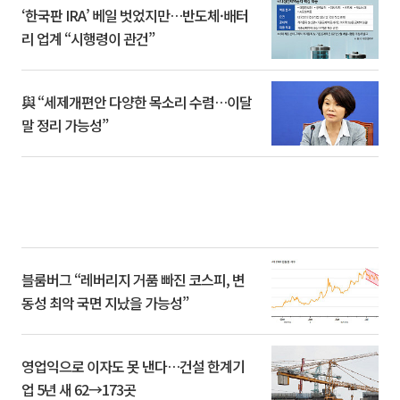
‘한국판 IRA’ 베일 벗었지만…반도체·배터
리 업계 “시행령이 관건”
與 “세제개편안 다양한 목소리 수렴…이달
말 정리 가능성”
블룸버그 “레버리지 거품 빠진 코스피, 변
동성 최악 국면 지났을 가능성”
영업익으로 이자도 못 낸다…건설 한계기
업 5년 새 62→173곳