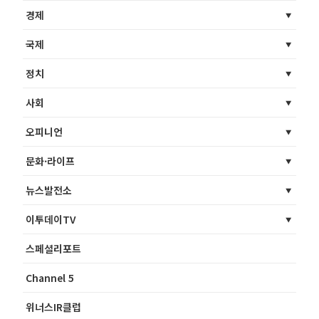
경제
국제
정치
사회
오피니언
문화·라이프
뉴스발전소
이투데이TV
스페셜리포트
Channel 5
위너스IR클럽