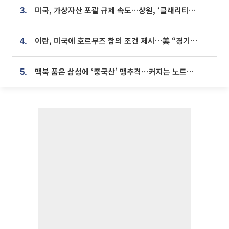
미국, 가상자산 포괄 규제 속도…상원, ‘클래리티법’ 9월 절차투표 추진
3.
이란, 미국에 호르무즈 합의 조건 제시…美 “경기 아직 안 끝나” [종합]
4.
맥북 품은 삼성에 ‘중국산’ 맹추격⋯커지는 노트북 OLED 시장
5.