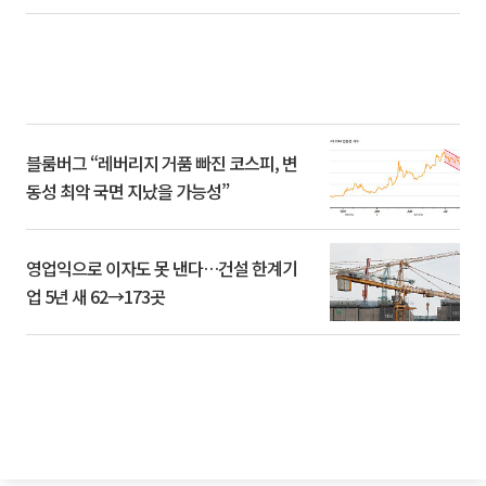
블룸버그 “레버리지 거품 빠진 코스피, 변
동성 최악 국면 지났을 가능성”
영업익으로 이자도 못 낸다…건설 한계기
업 5년 새 62→173곳