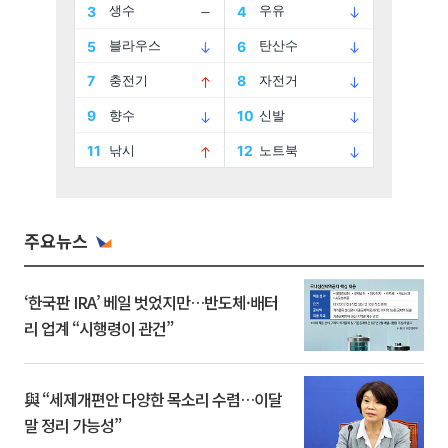
주요뉴스
‘한국판 IRA’ 베일 벗었지만…반도체·배터
리 업계 “시행령이 관건”
與 “세제개편안 다양한 목소리 수렴…이달
말 정리 가능성”