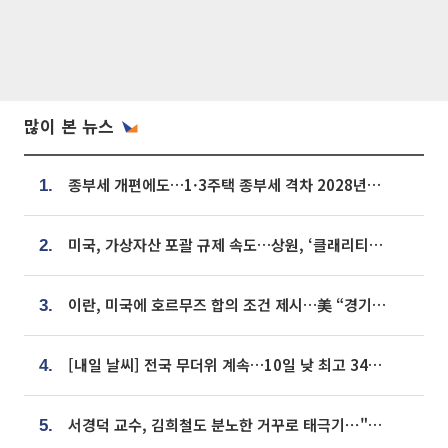
많이 본 뉴스
종부세 개편에도…1·3주택 종부세 격차 2028년부터 확대
1.
미국, 가상자산 포괄 규제 속도…상원, ‘클래리티법’ 9월 절차투표 추진
2.
이란, 미국에 호르무즈 합의 조건 제시…美 “경기 아직 안 끝나” [종합]
3.
[내일 날씨] 전국 무더위 계속…10일 낮 최고 34도 육박
4.
서경덕 교수, 김희철도 분노한 거꾸로 태극기⋯"엉터리는 아냐, 아쉬울 뿐"
5.