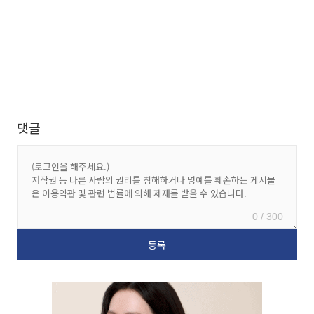
댓글
0 / 300