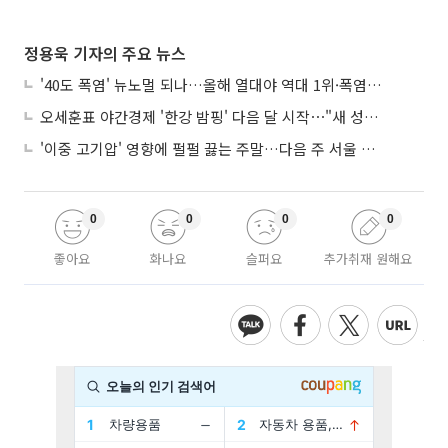
정용욱 기자의 주요 뉴스
'40도 폭염' 뉴노멀 되나…올해 열대야 역대 1위·폭염일수 평년 3배 넘어
오세훈표 야간경제 '한강 밤핑' 다음 달 시작⋯"새 성장동력 만들 것"
'이중 고기압' 영향에 펄펄 끓는 주말…다음 주 서울 포함 서쪽이 더 덥다
0
0
0
0
좋아요
화나요
슬퍼요
추가취재 원해요