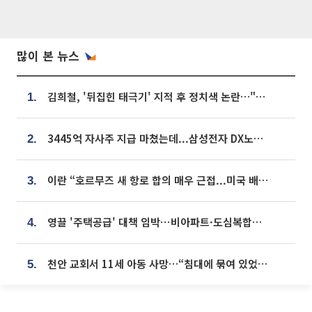
많이 본 뉴스
김희철, '뒤집힌 태극기' 지적 후 정치색 논란…"좌우 떠나 우리나라 국기"
1.
3445억 자사주 지급 마쳤는데...삼성전자 DX노조, 뒤늦은 '떼쓰기 집회'
2.
이란 “호르무즈 새 항로 합의 매우 근접...미국 배상 먼저”
3.
영끌 '주택공급' 대책 임박⋯비아파트·도심복합까지 총동원
4.
천안 교회서 11세 아동 사망…“침대에 묶여 있었다” 진술 확보
5.