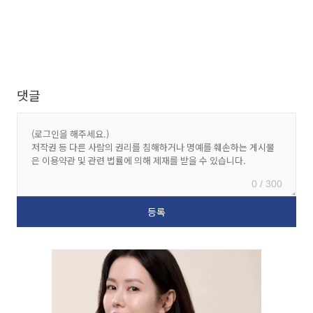
댓글
0 / 300